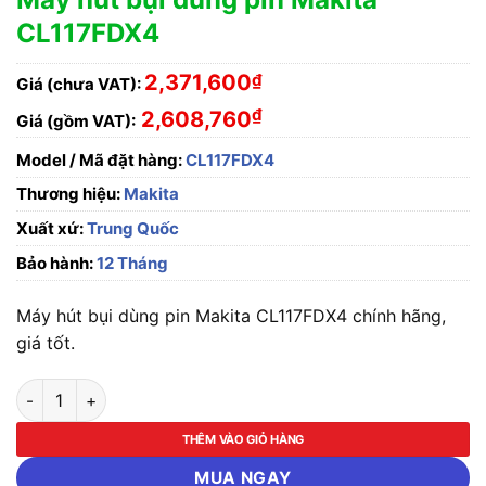
CL117FDX4
2,371,600
₫
Giá (chưa VAT):
₫
2,608,760
Giá (gồm VAT):
Model / Mã đặt hàng:
CL117FDX4
Thương hiệu:
Makita
Xuất xứ:
Trung Quốc
Bảo hành:
12 Tháng
Máy hút bụi dùng pin Makita CL117FDX4 chính hãng,
giá tốt.
Máy hút bụi dùng pin Makita CL117FDX4 số lượng
THÊM VÀO GIỎ HÀNG
MUA NGAY