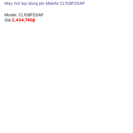
Máy hút bụi dùng pin Makita CL108FDSAP
Model:
CL108FDSAP
Giá:
2,434,740
₫