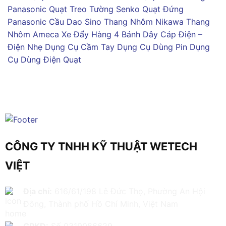
Panasonic
Quạt Treo Tường Senko
Quạt Đứng
Panasonic
Cầu Dao Sino
Thang Nhôm Nikawa
Thang
Nhôm Ameca
Xe Đẩy Hàng 4 Bánh
Dây Cáp Điện –
Điện Nhẹ
Dụng Cụ Cầm Tay
Dụng Cụ Dùng Pin
Dụng
Cụ Dùng Điện
Quạt
CÔNG TY TNHH KỸ THUẬT WETECH
VIỆT
Địa chỉ:
616/61/198 Lê Đức Thọ, Phường An Hội
Đông, Thành phố Hồ Chí Minh, Việt Nam
GPKD:
Số 0319086629