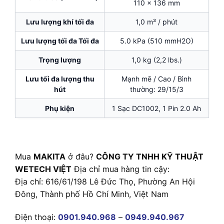
110 x 136 mm
Lưu lượng khí tối đa
1,0 m³ / phút
Lưu lượng tối đa Tối đa
5.0 kPa (510 mmH2O)
Trọng lượng
1,0 kg (2,2 lbs.)
Lưu tối đa lượng thu
Mạnh mẽ / Cao / Bình
hút
thường: 29/15/3
Phụ kiện
1 Sạc DC1002, 1 Pin 2.0 Ah
Mua
MAKITA
ở đâu?
CÔNG TY TNHH KỸ THUẬT
WETECH VIỆT
Địa chỉ mua hàng tin cậy:
Địa chỉ: 616/61/198 Lê Đức Thọ, Phường An Hội
Đông, Thành phố Hồ Chí Minh, Việt Nam
Điện thoại:
0901.940.968
–
0949.940.967