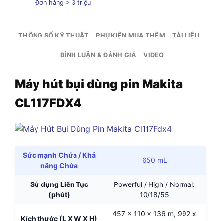
Đơn hàng > 3 triệu
THÔNG SỐ KỸ THUẬT
PHỤ KIỆN MUA THÊM
TÀI LIỆU
BÌNH LUẬN & ĐÁNH GIÁ
VIDEO
Máy hút bụi dùng pin Makita
CL117FDX4
Sức mạnh Chứa / Khả
650 mL
năng Chứa
Sử dụng Liên Tục
Powerful / High / Normal:
(phút)
10/18/55
457 x 110 x 136 m, 992 x
Kích thước (L X W X H)