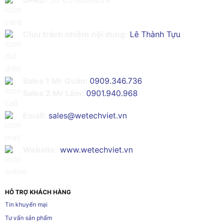
Chịu trách nhiệm nội dung:
Lê Thành Tựu
Sales 1 Mr Quân:
0909.346.736
Sales 2 Mr Lâm:
0901.940.968
Email:
sales@wetechviet.vn
Website:
www.wetechviet.vn
HỖ TRỢ KHÁCH HÀNG
Tin khuyến mại
Tư vấn sản phẩm