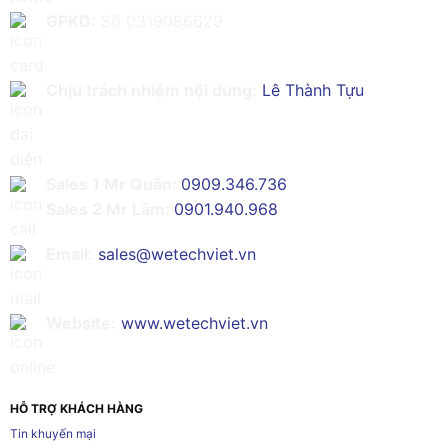
GPKD:
Số 0319086629
Chịu trách nhiệm nội dung:
Lê Thành Tựu
Sales 1 Mr Quân:
0909.346.736
Sales 2 Mr Lâm:
0901.940.968
Email:
sales@wetechviet.vn
Website:
www.wetechviet.vn
HỖ TRỢ KHÁCH HÀNG
Tin khuyến mại