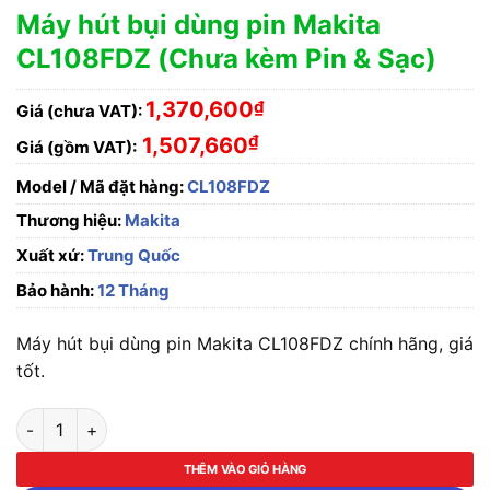
Máy hút bụi dùng pin Makita
CL108FDZ (Chưa kèm Pin & Sạc)
1,370,600
₫
Giá (chưa VAT):
₫
1,507,660
Giá (gồm VAT):
Model / Mã đặt hàng:
CL108FDZ
Thương hiệu:
Makita
Xuất xứ:
Trung Quốc
Bảo hành:
12 Tháng
Máy hút bụi dùng pin Makita CL108FDZ chính hãng, giá
tốt.
Máy hút bụi dùng pin Makita CL108FDZ (Chưa kèm Pin & Sạc) 
THÊM VÀO GIỎ HÀNG