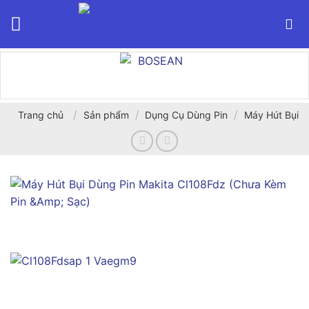
Bỏ
qua
nội
dung
/
/
/
Trang chủ
Sản phẩm
Dụng Cụ Dùng Pin
Máy Hút Bụi