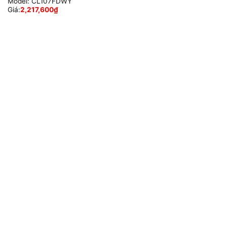
Model:
CL107FDWY
Giá:
2,217,600
₫