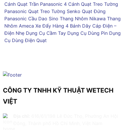
Cánh
Quạt Trần Panasonic 4 Cánh
Quạt Treo Tường
Panasonic
Quạt Treo Tường Senko
Quạt Đứng
Panasonic
Cầu Dao Sino
Thang Nhôm Nikawa
Thang
Nhôm Ameca
Xe Đẩy Hàng 4 Bánh
Dây Cáp Điện –
Điện Nhẹ
Dụng Cụ Cầm Tay
Dụng Cụ Dùng Pin
Dụng
Cụ Dùng Điện
Quạt
CÔNG TY TNHH KỸ THUẬT WETECH
VIỆT
Địa chỉ:
616/61/198 Lê Đức Thọ, Phường An Hội
Đông, Thành phố Hồ Chí Minh, Việt Nam