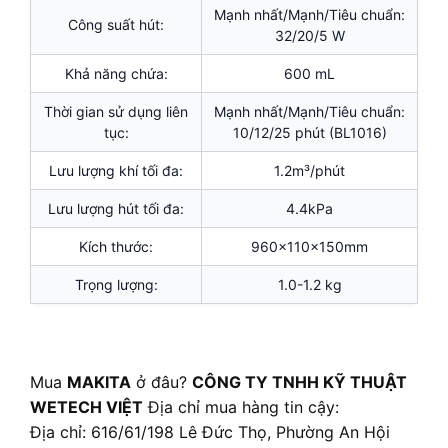
Mạnh nhất/Mạnh/Tiêu chuẩn:
Công suất hút:
32/20/5 W
Khả năng chứa:
600 mL
Thời gian sử dụng liên
Mạnh nhất/Mạnh/Tiêu chuẩn:
tục:
10/12/25 phút (BL1016)
Lưu lượng khí tối đa:
1.2m³/phút
Lưu lượng hút tối đa:
4.4kPa
Kích thước:
960x110x150mm
Trọng lượng:
1.0-1.2 kg
Mua
MAKITA
ở đâu?
CÔNG TY TNHH KỸ THUẬT
WETECH VIỆT
Địa chỉ mua hàng tin cậy:
Địa chỉ: 616/61/198 Lê Đức Thọ, Phường An Hội