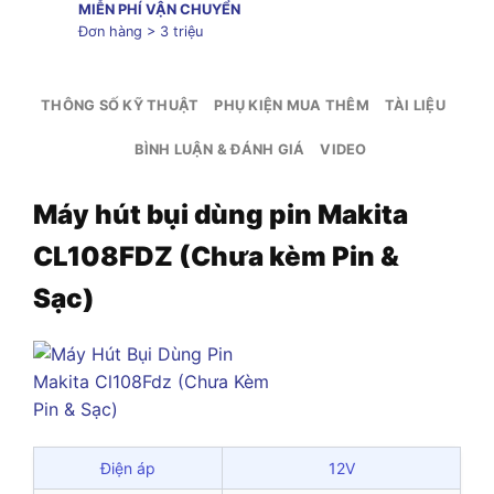
MIỄN PHÍ VẬN CHUYỂN
Đơn hàng > 3 triệu
THÔNG SỐ KỸ THUẬT
PHỤ KIỆN MUA THÊM
TÀI LIỆU
BÌNH LUẬN & ĐÁNH GIÁ
VIDEO
Máy hút bụi dùng pin Makita
CL108FDZ (Chưa kèm Pin &
Sạc)
Điện áp
12V