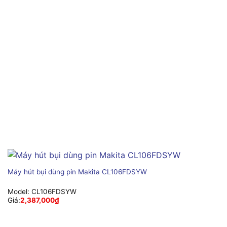
Máy hút bụi dùng pin Makita CL106FDSYW
Model:
CL106FDSYW
Giá:
2,387,000
₫