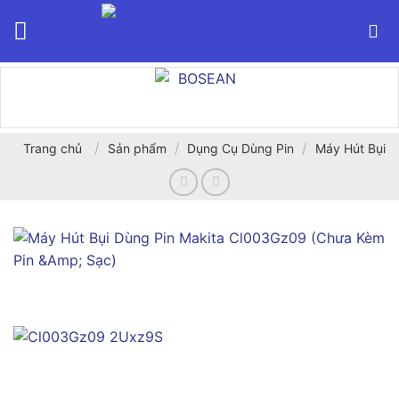
Bỏ
qua
nội
dung
/
/
/
Trang chủ
Sản phẩm
Dụng Cụ Dùng Pin
Máy Hút Bụi