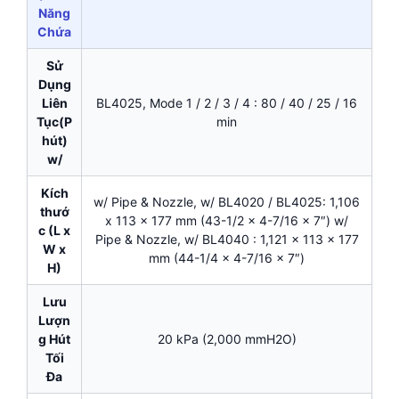
Năng
Chứa
Sử
Dụng
Liên
BL4025, Mode 1 / 2 / 3 / 4 : 80 / 40 / 25 / 16
Tục(P
min
hút)
w/
Kích
w/ Pipe & Nozzle, w/ BL4020 / BL4025: 1,106
thướ
x 113 x 177 mm (43-1/2 x 4-7/16 x 7″) w/
c (L x
Pipe & Nozzle, w/ BL4040 : 1,121 x 113 x 177
W x
mm (44-1/4 x 4-7/16 x 7″)
H)
Lưu
Lượn
g Hút
20 kPa (2,000 mmH2O)
Tối
Đa