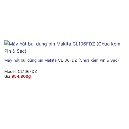
Máy hút bụi dùng pin Makita CL106FDZ (Chưa kèm Pin & Sạc)
Model:
CL106FDZ
Giá:
954,800
₫