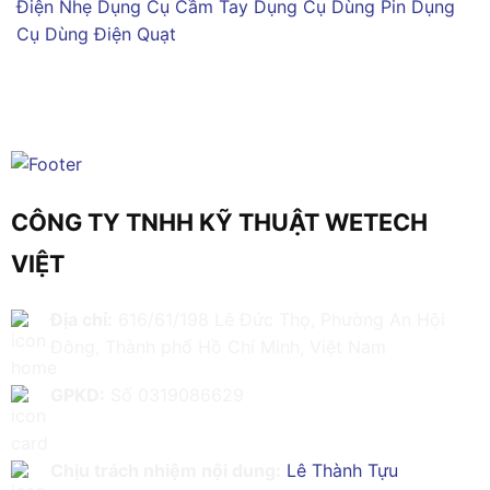
Điện Nhẹ
Dụng Cụ Cầm Tay
Dụng Cụ Dùng Pin
Dụng
Cụ Dùng Điện
Quạt
CÔNG TY TNHH KỸ THUẬT WETECH
VIỆT
Địa chỉ:
616/61/198 Lê Đức Thọ, Phường An Hội
Đông, Thành phố Hồ Chí Minh, Việt Nam
GPKD:
Số 0319086629
Chịu trách nhiệm nội dung:
Lê Thành Tựu