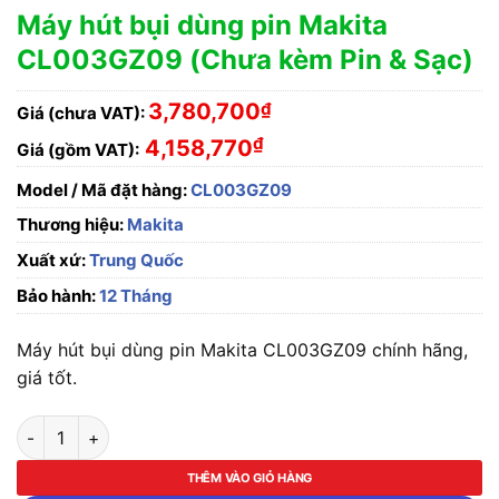
Máy hút bụi dùng pin Makita
CL003GZ09 (Chưa kèm Pin & Sạc)
3,780,700
₫
Giá (chưa VAT):
₫
4,158,770
Giá (gồm VAT):
Model / Mã đặt hàng:
CL003GZ09
Thương hiệu:
Makita
Xuất xứ:
Trung Quốc
Bảo hành:
12 Tháng
Máy hút bụi dùng pin Makita CL003GZ09 chính hãng,
giá tốt.
Máy hút bụi dùng pin Makita CL003GZ09 (Chưa kèm Pin & Sạc
THÊM VÀO GIỎ HÀNG