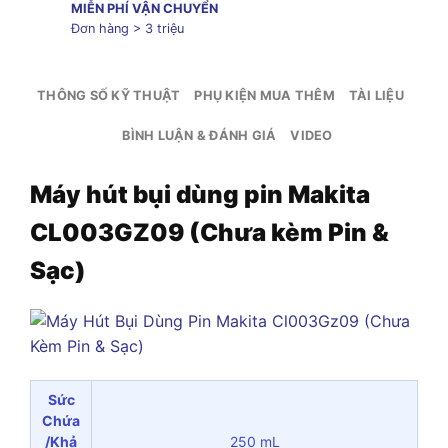
MIỄN PHÍ VẬN CHUYỂN
Đơn hàng > 3 triệu
THÔNG SỐ KỸ THUẬT
PHỤ KIỆN MUA THÊM
TÀI LIỆU
BÌNH LUẬN & ĐÁNH GIÁ
VIDEO
Máy hút bụi dùng pin Makita
CL003GZ09 (Chưa kèm Pin &
Sạc)
Sức
Chứa
/Khả
250 mL