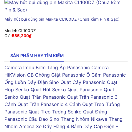
Máy hút bụi dùng pin Makita CL100DZ (Chưa kèm Pin & Sạc)
Model:
CL100DZ
Giá:
585,200
₫
SẢN PHẨM HAY TÌM KIẾM
Camera Imou
Bơm Tăng Áp Panasonic
Camera
HiKVision
CB Chống Giật Panasonic
Ổ Cắm Panasonic
Ống Luồn Dây Điện Sino
Quạt Cây Panasonic
Quạt
Hộp Senko
Quạt Hút Senko
Quạt Panasonic
Quạt
Senko
Quạt Trần Panasonic
Quạt Trần Panasonic 3
Cánh
Quạt Trần Panasonic 4 Cánh
Quạt Treo Tường
Panasonic
Quạt Treo Tường Senko
Quạt Đứng
Panasonic
Cầu Dao Sino
Thang Nhôm Nikawa
Thang
Nhôm Ameca
Xe Đẩy Hàng 4 Bánh
Dây Cáp Điện –