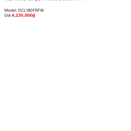
Model:
DCL180FRFW
Giá:
4,235,000
₫