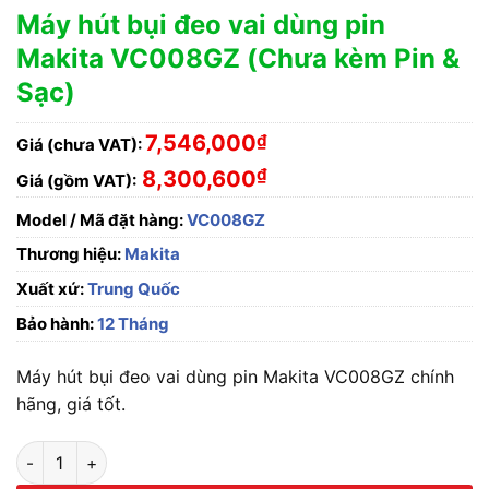
Máy hút bụi đeo vai dùng pin
Makita VC008GZ (Chưa kèm Pin &
Sạc)
7,546,000
₫
Giá (chưa VAT):
₫
8,300,600
Giá (gồm VAT):
Model / Mã đặt hàng:
VC008GZ
Thương hiệu:
Makita
Xuất xứ:
Trung Quốc
Bảo hành:
12 Tháng
Máy hút bụi đeo vai dùng pin Makita VC008GZ chính
hãng, giá tốt.
Máy hút bụi đeo vai dùng pin Makita VC008GZ (Chưa kèm Pin 