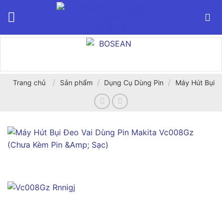
Bỏ
qua
nội
dung
/
/
/
Trang chủ
Sản phẩm
Dụng Cụ Dùng Pin
Máy Hút Bụi