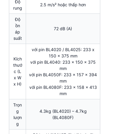
Độ
2.5 m/s² hoặc thấp hơn
rung
Độ
ồn
72 dB (A)
áp
suất
với pin BL4020 / BL4025: 233 x
150 x 375 mm
Kích
với pin BL4040: 233 x 150 x 375
thướ
mm
c (L
với pin BL4050F: 233 x 157 x 394
x W
mm
x H)
với pin BL4080F: 233 x 158 x 413
mm
Trọn
g
4.3kg (BL4020) – 4.7kg
lượn
(BL4080F)
g