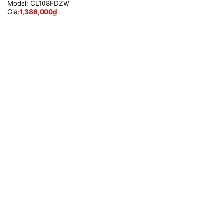
Model:
CL108FDZW
Giá:
1,386,000
₫