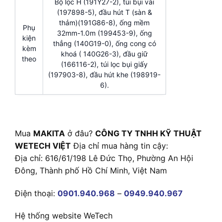
Bộ lọc H (191Y27-2), túi bụi vải
(197898-5), đầu hút T (sàn &
thảm)(191G86-8), ống mềm
Phụ
32mm-1.0m (199453-9), ống
kiện
thẳng (140G19-0), ống cong có
kèm
khoá ( 140G26-3), đầu giữ
theo
(166116-2), túi lọc bụi giấy
(197903-8), đầu hút khe (198919-
6).
Mua
MAKITA
ở đâu?
CÔNG TY TNHH KỸ THUẬT
WETECH VIỆT
Địa chỉ mua hàng tin cậy:
Địa chỉ: 616/61/198 Lê Đức Thọ, Phường An Hội
Đông, Thành phố Hồ Chí Minh, Việt Nam
Điện thoại:
0901.940.968
–
0949.940.967
Hệ thống website WeTech