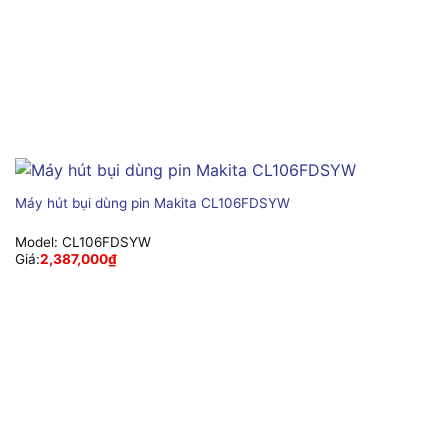
Máy hút bụi dùng pin Makita CL106FDSYW
Model:
CL106FDSYW
Giá:
2,387,000
₫