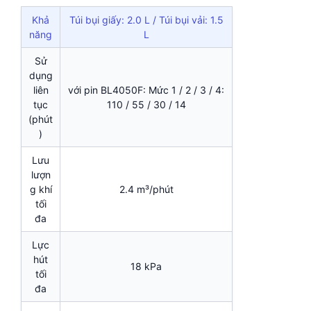
Khả
Túi bụi giấy: 2.0 L / Túi bụi vải: 1.5
năng
L
Sử
dụng
liên
với pin BL4050F: Mức 1 / 2 / 3 / 4:
tục
110 / 55 / 30 / 14
(phút
)
Lưu
lượn
g khí
2.4 m³/phút
tối
đa
Lực
hút
18 kPa
tối
đa