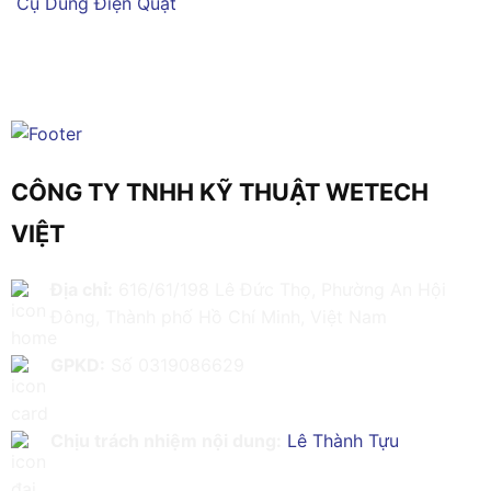
Cụ Dùng Điện
Quạt
CÔNG TY TNHH KỸ THUẬT WETECH
VIỆT
Địa chỉ:
616/61/198 Lê Đức Thọ, Phường An Hội
Đông, Thành phố Hồ Chí Minh, Việt Nam
GPKD:
Số 0319086629
Chịu trách nhiệm nội dung:
Lê Thành Tựu