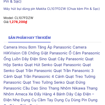
Máy hút bụi dùng pin Makita CL107FDZW (Chưa kèm Pin & Sạc)
Model:
CL107FDZW
Giá:
1,278,200
₫
SẢN PHẨM HAY TÌM KIẾM
Camera Imou
Bơm Tăng Áp Panasonic
Camera
HiKVision
CB Chống Giật Panasonic
Ổ Cắm Panasonic
Ống Luồn Dây Điện Sino
Quạt Cây Panasonic
Quạt
Hộp Senko
Quạt Hút Senko
Quạt Panasonic
Quạt
Senko
Quạt Trần Panasonic
Quạt Trần Panasonic 3
Cánh
Quạt Trần Panasonic 4 Cánh
Quạt Treo Tường
Panasonic
Quạt Treo Tường Senko
Quạt Đứng
Panasonic
Cầu Dao Sino
Thang Nhôm Nikawa
Thang
Nhôm Ameca
Xe Đẩy Hàng 4 Bánh
Dây Cáp Điện –
Điện Nhẹ
Dụng Cụ Cầm Tay
Dụng Cụ Dùng Pin
Dụng