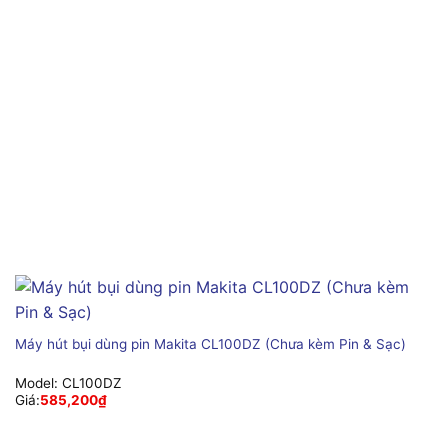
Máy hút bụi dùng pin Makita CL100DZ (Chưa kèm Pin & Sạc)
Model:
CL100DZ
Giá:
585,200
₫