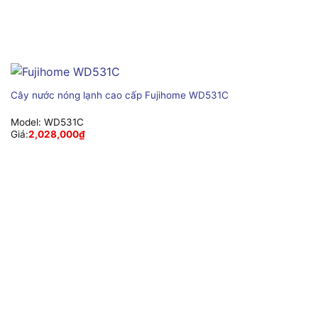
Cây nước nóng lạnh cao cấp Fujihome WD531C
Model:
WD531C
Giá:
2,028,000
₫