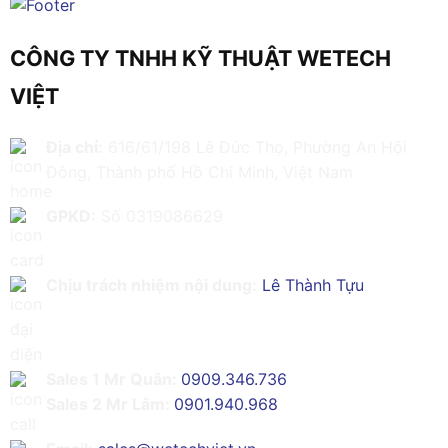
CÔNG TY TNHH KỸ THUẬT WETECH
VIỆT
Địa chỉ:
616/61/198 Lê Đức Thọ, Phường An Hội
Đông, Thành phố Hồ Chí Minh, Việt Nam
GPKD:
Số 0319086629
Chịu trách nhiệm nội dung:
Lê Thành Tựu
Sales 1 Mr Quân:
0909.346.736
Sales 2 Mr Lâm:
0901.940.968