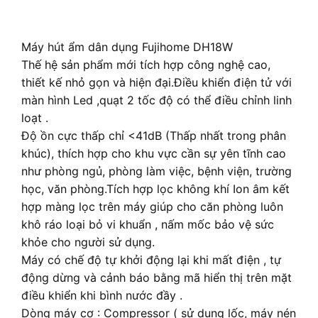
Máy hút ẩm dân dụng Fujihome DH18W
Thế hệ sản phẩm mới tích hợp công nghệ cao,
thiết kế nhỏ gọn và hiện đại.Điều khiển điện tử với
màn hình Led ,quạt 2 tốc độ có thể điều chỉnh linh
loạt .
Độ ồn cực thấp chỉ <41dB (Thấp nhất trong phân
khúc), thích hợp cho khu vực cần sự yên tĩnh cao
như phòng ngủ, phòng làm việc, bệnh viện, trường
học, văn phòng.Tích hợp lọc không khí Ion âm kết
hợp màng lọc trên máy giúp cho căn phòng luôn
khô ráo loại bỏ vi khuẩn , nấm mốc bảo vệ sức
khỏe cho người sử dụng.
Máy có chế độ tự khởi động lại khi mất điện , tự
động dừng và cảnh báo bằng mã hiển thị trên mặt
điều khiển khi bình nước đầy .
Dòng máy cơ : Compressor ( sử dụng lốc, máy nén