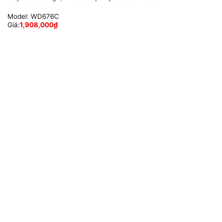
Model:
WD676C
Giá:
1,908,000
₫