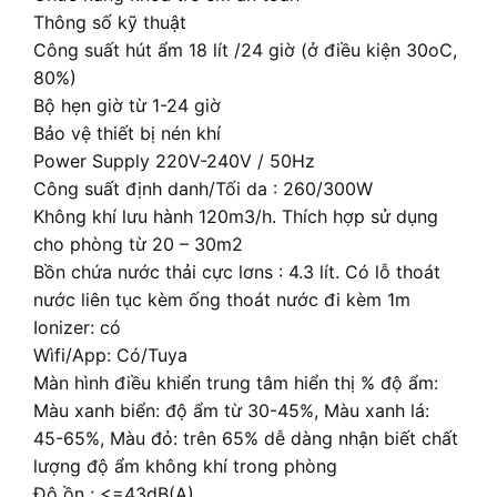
Thông số kỹ thuật
Công suất hút ẩm 18 lít /24 giờ (ở điều kiện 30oC,
80%)
Bộ hẹn giờ từ 1-24 giờ
Bảo vệ thiết bị nén khí
Power Supply 220V-240V / 50Hz
Công suất định danh/Tối da : 260/300W
Không khí lưu hành 120m3/h. Thích hợp sử dụng
cho phòng từ 20 – 30m2
Bồn chứa nước thải cực lơns : 4.3 lít. Có lỗ thoát
nước liên tục kèm ống thoát nước đi kèm 1m
Ionizer: có
Wìfi/App: Có/Tuya
Màn hình điều khiển trung tâm hiển thị % độ ẩm:
Màu xanh biển: độ ẩm từ 30-45%, Màu xanh lá:
45-65%, Màu đỏ: trên 65% dễ dàng nhận biết chất
lượng độ ẩm không khí trong phòng
Độ ồn : <=43dB(A)