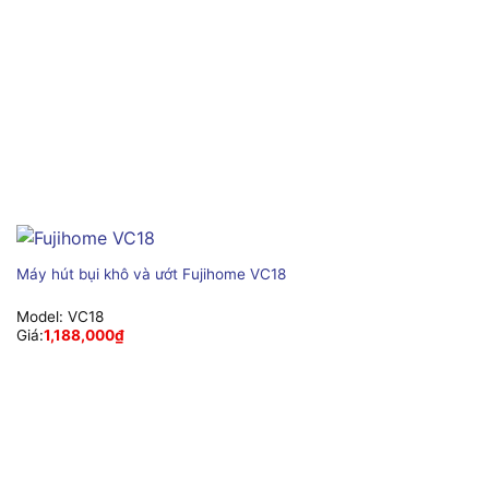
Máy hút bụi khô và ướt Fujihome VC18
Model:
VC18
Giá:
1,188,000
₫