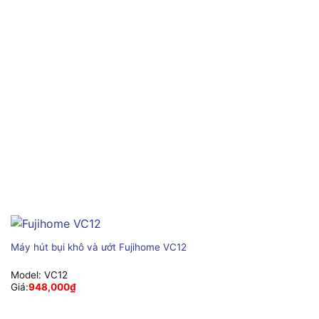
Máy hút bụi khô và ướt Fujihome VC12
Model:
VC12
Giá:
948,000
₫