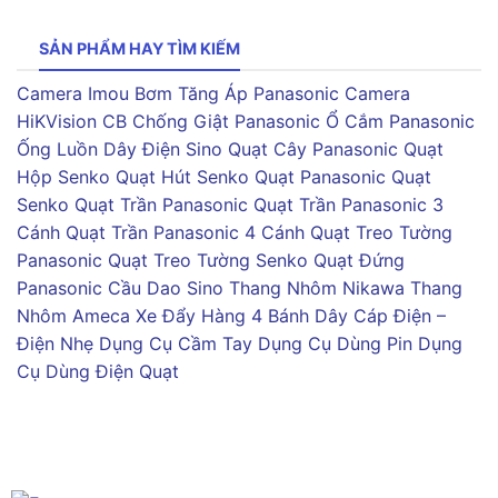
SẢN PHẨM HAY TÌM KIẾM
Camera Imou
Bơm Tăng Áp Panasonic
Camera
HiKVision
CB Chống Giật Panasonic
Ổ Cắm Panasonic
Ống Luồn Dây Điện Sino
Quạt Cây Panasonic
Quạt
Hộp Senko
Quạt Hút Senko
Quạt Panasonic
Quạt
Senko
Quạt Trần Panasonic
Quạt Trần Panasonic 3
Cánh
Quạt Trần Panasonic 4 Cánh
Quạt Treo Tường
Panasonic
Quạt Treo Tường Senko
Quạt Đứng
Panasonic
Cầu Dao Sino
Thang Nhôm Nikawa
Thang
Nhôm Ameca
Xe Đẩy Hàng 4 Bánh
Dây Cáp Điện –
Điện Nhẹ
Dụng Cụ Cầm Tay
Dụng Cụ Dùng Pin
Dụng
Cụ Dùng Điện
Quạt