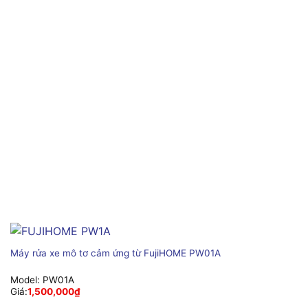
Máy rửa xe mô tơ cảm ứng từ FujiHOME PW01A
Model:
PW01A
Giá:
1,500,000
₫