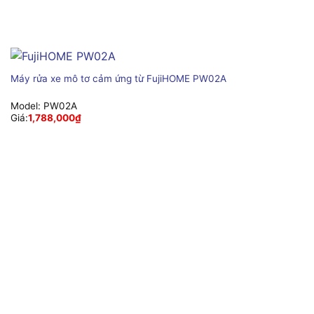
Máy rửa xe mô tơ cảm ứng từ FujiHOME PW02A
Model:
PW02A
Giá:
1,788,000
₫