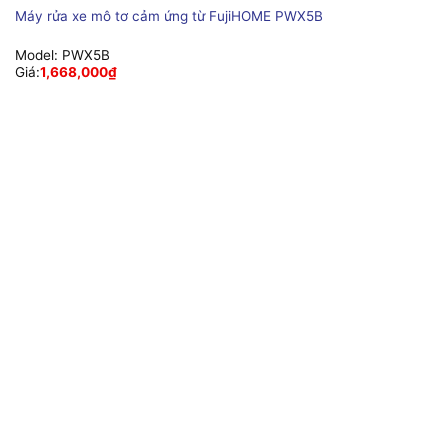
Máy rửa xe mô tơ cảm ứng từ FujiHOME PWX5B
Model:
PWX5B
Giá:
1,668,000
₫