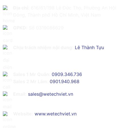
Địa chỉ:
616/61/198 Lê Đức Thọ, Phường An Hội
Đông, Thành phố Hồ Chí Minh, Việt Nam
GPKD:
Số 0319086629
Chịu trách nhiệm nội dung:
Lê Thành Tựu
Sales 1 Mr Quân:
0909.346.736
Sales 2 Mr Lâm:
0901.940.968
Email:
sales@wetechviet.vn
Website:
www.wetechviet.vn