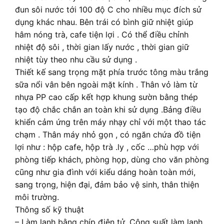
đun sôi nước tới 100 độ C cho nhiều mục đích sử
dụng khác nhau. Bên trái có bình giữ nhiệt giúp
hâm nóng trà, cafe tiện lợi . Có thể điều chỉnh
nhiệt độ sôi , thời gian lấy nước , thời gian giữ
nhiệt tùy theo nhu cầu sử dụng .
Thiết kế sang trọng mặt phía trước tông màu trắng
sữa nổi vân bên ngoài mặt kính . Thân vỏ làm từ
nhựa PP cao cấp kết hợp khung sườn bằng thép
tạo độ chắc chắn an toàn khi sử dụng .Bảng điều
khiển cảm ứng trên máy nhạy chỉ với một thao tác
chạm . Thân máy nhỏ gọn , có ngăn chứa đồ tiện
lợi như : hộp cafe, hộp trà .ly , cốc …phù hợp với
phòng tiếp khách, phòng họp, dùng cho văn phòng
cũng như gia đình với kiểu dáng hoàn toàn mới,
sang trọng, hiện đại, đảm bảo vệ sinh, thân thiện
môi trường.
Thông số kỹ thuật
– Làm lạnh bằng chíp điện tử. Công suất làm lạnh