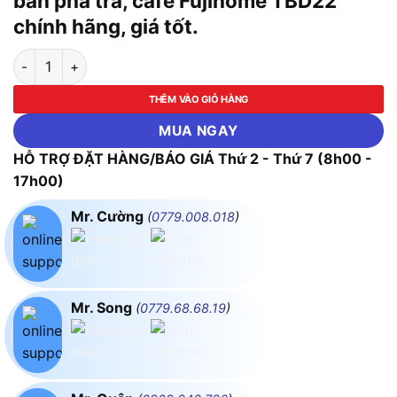
bàn pha trà, cafe Fujihome TBD22
chính hãng, giá tốt.
Cây nước nóng lạnh bình âm kết hợp bàn pha trà, cafe Fujiho
THÊM VÀO GIỎ HÀNG
MUA NGAY
HỖ TRỢ ĐẶT HÀNG/BÁO GIÁ Thứ 2 - Thứ 7 (8h00 -
17h00)
Mr. Cường
(
0779.008.018
)
Mr. Song
(
0779.68.68.19
)