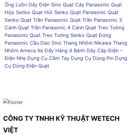
Ống Luồn Dây Điện Sino
Quạt Cây Panasonic
Quạt
Hộp Senko
Quạt Hút Senko
Quạt Panasonic
Quạt
Senko
Quạt Trần Panasonic
Quạt Trần Panasonic 3
Cánh
Quạt Trần Panasonic 4 Cánh
Quạt Treo Tường
Panasonic
Quạt Treo Tường Senko
Quạt Đứng
Panasonic
Cầu Dao Sino
Thang Nhôm Nikawa
Thang
Nhôm Ameca
Xe Đẩy Hàng 4 Bánh
Dây Cáp Điện –
Điện Nhẹ
Dụng Cụ Cầm Tay
Dụng Cụ Dùng Pin
Dụng
Cụ Dùng Điện
Quạt
CÔNG TY TNHH KỸ THUẬT WETECH
VIỆT