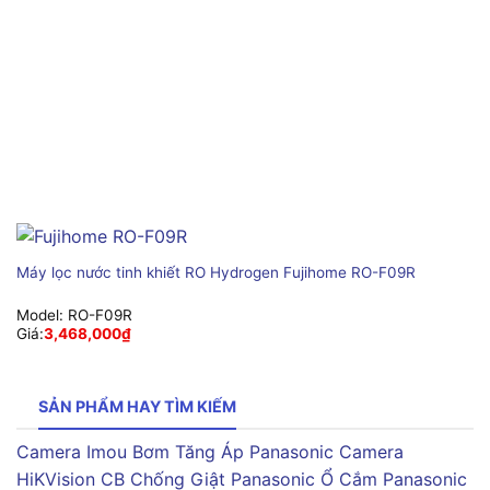
Máy lọc nước tinh khiết RO Hydrogen Fujihome RO-F09R
Model:
RO-F09R
Giá:
3,468,000
₫
SẢN PHẨM HAY TÌM KIẾM
Camera Imou
Bơm Tăng Áp Panasonic
Camera
HiKVision
CB Chống Giật Panasonic
Ổ Cắm Panasonic