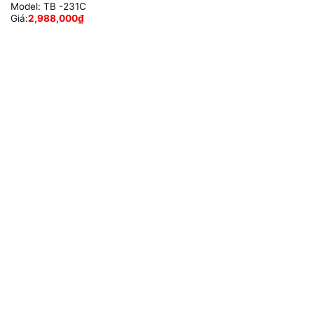
Model:
TB -231C
Giá:
2,988,000
₫