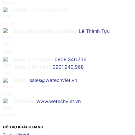
GPKD:
Số 0319086629
Chịu trách nhiệm nội dung:
Lê Thành Tựu
Sales 1 Mr Quân:
0909.346.736
Sales 2 Mr Lâm:
0901.940.968
Email:
sales@wetechviet.vn
Website:
www.wetechviet.vn
HỖ TRỢ KHÁCH HÀNG
Tin khuyến mại