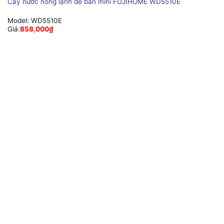
Cây nước nóng lạnh để bàn mini FUJIHOME WD5510E
Model:
WD5510E
Giá:
858,000
₫