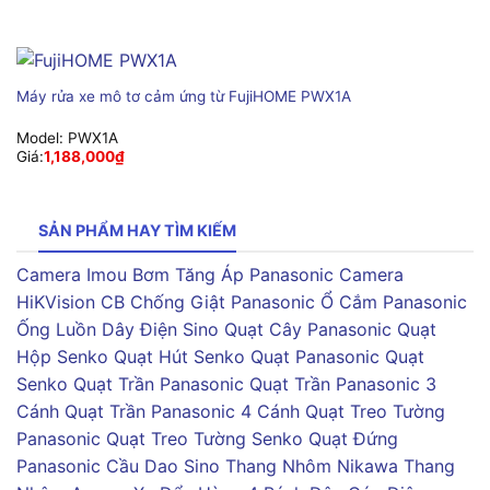
Máy rửa xe mô tơ cảm ứng từ FujiHOME PWX1A
Model:
PWX1A
Giá:
1,188,000
₫
SẢN PHẨM HAY TÌM KIẾM
Camera Imou
Bơm Tăng Áp Panasonic
Camera
HiKVision
CB Chống Giật Panasonic
Ổ Cắm Panasonic
Ống Luồn Dây Điện Sino
Quạt Cây Panasonic
Quạt
Hộp Senko
Quạt Hút Senko
Quạt Panasonic
Quạt
Senko
Quạt Trần Panasonic
Quạt Trần Panasonic 3
Cánh
Quạt Trần Panasonic 4 Cánh
Quạt Treo Tường
Panasonic
Quạt Treo Tường Senko
Quạt Đứng
Panasonic
Cầu Dao Sino
Thang Nhôm Nikawa
Thang