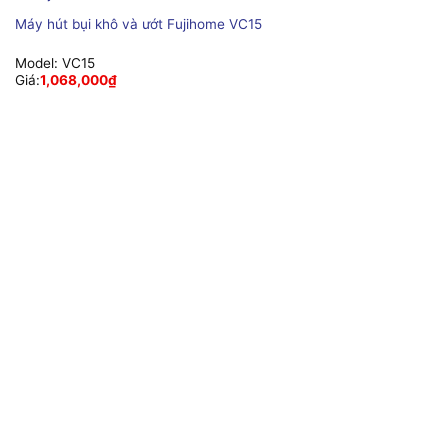
Máy hút bụi khô và ướt Fujihome VC15
Model:
VC15
Giá:
1,068,000
₫