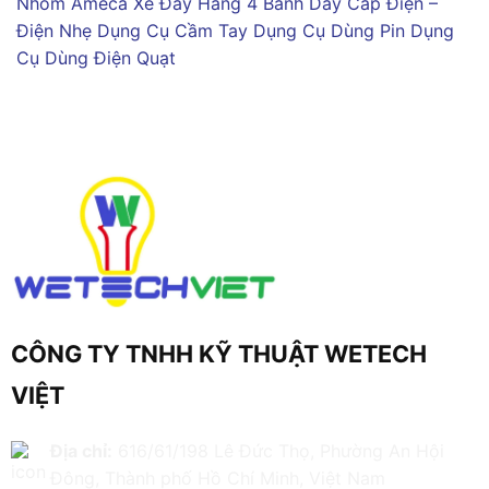
Nhôm Ameca
Xe Đẩy Hàng 4 Bánh
Dây Cáp Điện –
Điện Nhẹ
Dụng Cụ Cầm Tay
Dụng Cụ Dùng Pin
Dụng
Cụ Dùng Điện
Quạt
CÔNG TY TNHH KỸ THUẬT WETECH
VIỆT
Địa chỉ:
616/61/198 Lê Đức Thọ, Phường An Hội
Đông, Thành phố Hồ Chí Minh, Việt Nam