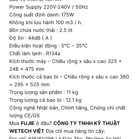
Power Supply 220V-240V / 50Hz
Công suất định danh: 175W
Không khí lưu hành 100 m3 / h.
Bồn chứa nước thải : 2.5 lít
Độ ồn : 44dB ( A )
Điều kiện hoạt động : 5°C – 35°C
Chất làm lạnh : R134a
Kích thước máy – Chiều rộng x sâu x cao 325 ×
248 × 475 mm
Kích thước cả bao bì – Chiều rộng x sâu x cao 360
× 295 × 525 mm
Trọng lượng sản phẩm : 11 kg
Trọng lượng cả bao bì : 12.1 kg
Công nghệ Nhật bản, Chính hãng, Chứng chỉ chất
lượng CE/GS
Mua
FUJIE
ở đâu?
CÔNG TY TNHH KỸ THUẬT
WETECH VIỆT
Địa chỉ mua hàng tin cậy:
Địa chỉ: 616/61/198 Lê Đức Thọ, Phường An Hội