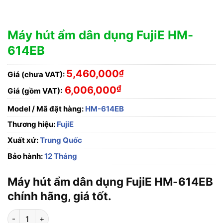
Máy hút ẩm dân dụng FujiE HM-
614EB
5,460,000
₫
Giá (chưa VAT):
₫
6,006,000
Giá (gồm VAT):
Model / Mã đặt hàng:
HM-614EB
Thương hiệu:
FujiE
Xuất xứ:
Trung Quốc
Bảo hành:
12 Tháng
Máy hút ẩm dân dụng FujiE HM-614EB
chính hãng, giá tốt.
Máy hút ẩm dân dụng FujiE HM-614EB số lượng