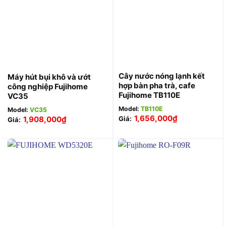
Cây nước nóng lạnh kết
Máy hút bụi khô và ướt
hợp bàn pha trà, cafe
công nghiệp Fujihome
Fujihome TB110E
VC35
Model:
TB110E
Model:
VC35
1,656,000
₫
1,908,000
₫
Giá:
Giá: