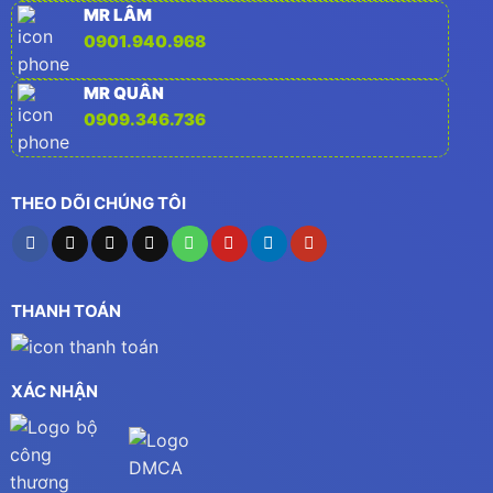
MR LÂM
0901.940.968
MR QUÂN
0909.346.736
THEO DÕI CHÚNG TÔI
THANH TOÁN
XÁC NHẬN