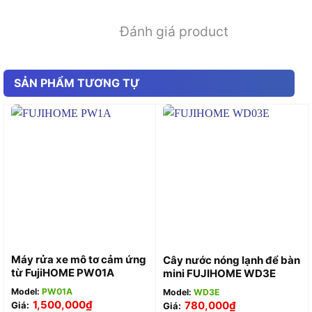
Đánh giá product
SẢN PHẨM TƯƠNG TỰ
Máy rửa xe mô tơ cảm ứng
Cây nước nóng lạnh để bàn
từ FujiHOME PW01A
mini FUJIHOME WD3E
Model:
PW01A
Model:
WD3E
1,500,000
₫
780,000
₫
Giá:
Giá: