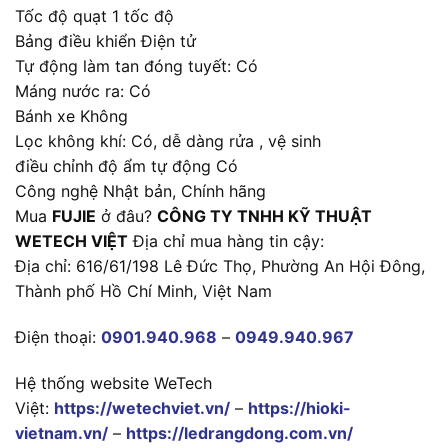
Tốc độ quạt 1 tốc độ
Bảng điều khiển Điện tử
Tự động làm tan đóng tuyết: Có
Máng nước ra: Có
Bánh xe Không
Lọc không khí: Có, dễ dàng rửa , vệ sinh
điều chỉnh độ ẩm tự động Có
Công nghệ Nhật bản, Chính hãng
Mua
FUJIE
ở đâu?
CÔNG TY TNHH KỸ THUẬT
WETECH VIỆT
Địa chỉ mua hàng tin cậy:
Địa chỉ: 616/61/198 Lê Đức Thọ, Phường An Hội Đông,
Thành phố Hồ Chí Minh, Việt Nam
Điện thoại:
0901.940.968
–
0949.940.967
Hệ thống website WeTech
Việt:
https://wetechviet.vn/
–
https://hioki-
vietnam.vn/
–
https://ledrangdong.com.vn/