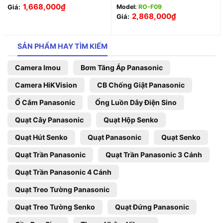
1,668,000
₫
Giá:
Model:
RO-F09
2,868,000
₫
Giá:
SẢN PHẨM HAY TÌM KIẾM
Camera Imou
Bơm Tăng Áp Panasonic
Camera HiKVision
CB Chống Giật Panasonic
Ổ Cắm Panasonic
Ống Luồn Dây Điện Sino
Quạt Cây Panasonic
Quạt Hộp Senko
Quạt Hút Senko
Quạt Panasonic
Quạt Senko
Quạt Trần Panasonic
Quạt Trần Panasonic 3 Cánh
Quạt Trần Panasonic 4 Cánh
Quạt Treo Tường Panasonic
Quạt Treo Tường Senko
Quạt Đứng Panasonic