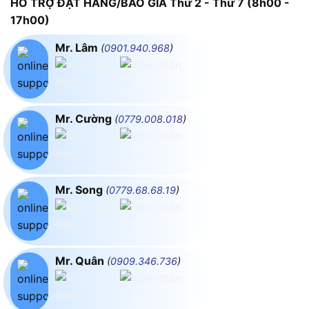
HỖ TRỢ ĐẶT HÀNG/BÁO GIÁ Thứ 2 - Thứ 7 (8h00 -
17h00)
Mr. Lâm
(
0901.940.968
)
Mr. Cường
(
0779.008.018
)
Mr. Song
(
0779.68.68.19
)
Mr. Quân
(
0909.346.736
)