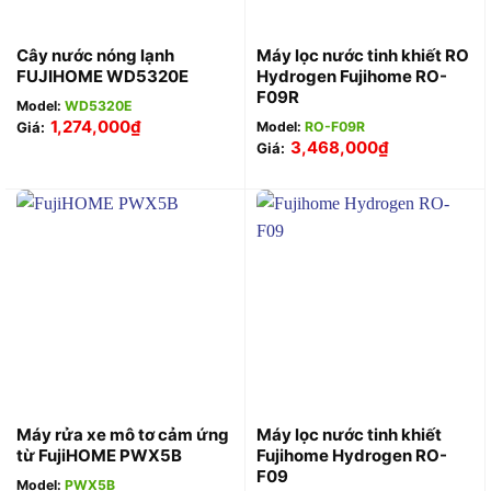
Cây nước nóng lạnh
Máy lọc nước tinh khiết RO
FUJIHOME WD5320E
Hydrogen Fujihome RO-
F09R
Model:
WD5320E
1,274,000
₫
Giá:
Model:
RO-F09R
3,468,000
₫
Giá:
Máy rửa xe mô tơ cảm ứng
Máy lọc nước tinh khiết
từ FujiHOME PWX5B
Fujihome Hydrogen RO-
F09
Model:
PWX5B