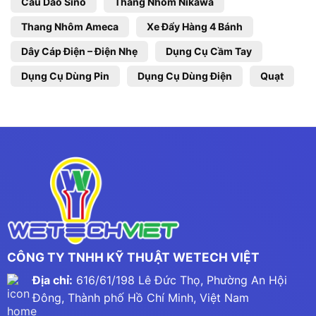
Cầu Dao Sino
Thang Nhôm Nikawa
Thang Nhôm Ameca
Xe Đẩy Hàng 4 Bánh
Dây Cáp Điện – Điện Nhẹ
Dụng Cụ Cầm Tay
Dụng Cụ Dùng Pin
Dụng Cụ Dùng Điện
Quạt
CÔNG TY TNHH KỸ THUẬT WETECH VIỆT
Địa chỉ:
616/61/198 Lê Đức Thọ, Phường An Hội
Đông, Thành phố Hồ Chí Minh, Việt Nam