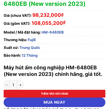
6480EB (New version 2023)
98,232,000
₫
Giá (chưa VAT):
₫
108,055,200
Giá (gồm VAT):
Model / Mã đặt hàng:
HM-6480EB
Thương hiệu:
FujiE
Xuất xứ:
Trung Quốc
Bảo hành:
12 Tháng
Máy hút ẩm công nghiệp HM-6480EB
(New version 2023) chính hãng, giá tốt.
Máy hút ẩm công nghiệp HM-6480EB (New version 2023) số 
THÊM VÀO GIỎ HÀNG
MUA NGAY