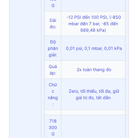
G
-12 PSI đến 100 PSI, (-850
Dải
mbar đến 7 bar, -85 đến
đo:
689,48 kPa)
Độ
phân
0,01 psi, 0,1 mbar, 0,01 kPa
giải:
Quá
2x toàn thang đo
áp:
Chứ
c
Zero, tối thiểu, tối đa, giữ
năng
giá trị đo, tắt dần
:
718
300
G