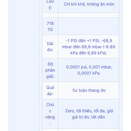
Lưu
Chỉ khí khô, không ăn mòn
ý:
718
1G
-1 PSI đến +1 PSI, -68,9
Dải
mbar đến 68,9 mbar (-6.89
đo:
kPa đến 6,89 kPa)
Độ
0,0001 psi, 0,001 mbar,
phân
0,0001 kPa
giải:
Quá
5x toàn thang đo
áp:
Chứ
c
Zero, tối thiểu, tối đa, giữ
năng
giá trị đo, tắt dần
: