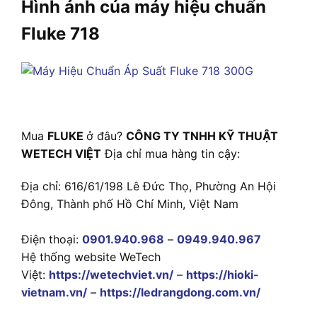
Hình ảnh của máy hiệu chuẩn
Fluke 718
Mua
FLUKE
ở đâu?
CÔNG TY TNHH KỸ THUẬT
WETECH VIỆT
Địa chỉ mua hàng tin cậy:
Địa chỉ: 616/61/198 Lê Đức Thọ, Phường An Hội
Đông, Thành phố Hồ Chí Minh, Việt Nam
Điện thoại:
0901.940.968
–
0949.940.967
Hệ thống website WeTech
Việt:
https://wetechviet.vn/
–
https://hioki-
vietnam.vn/
–
https://ledrangdong.com.vn/