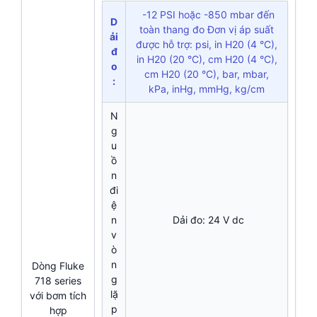
-12 PSI hoặc -850 mbar đến
D
toàn thang đo Đơn vị áp suất
ải
được hỗ trợ: psi, in H20 (4 °C),
đ
in H20 (20 °C), cm H20 (4 °C),
o
cm H20 (20 °C), bar, mbar,
:
kPa, inHg, mmHg, kg/cm
N
g
u
ồ
n
đi
ệ
n
Dải đo: 24 V dc
v
ò
n
Dòng Fluke
g
718 series
lặ
với bơm tích
p
hợp