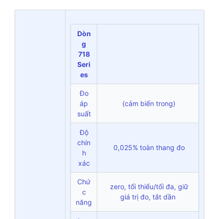
Dòn
g
718
Seri
es
Đo
áp
(cảm biến trong)
suất
Độ
chín
0,025% toàn thang đo
h
xác
Chứ
zero, tối thiểu/tối đa, giữ
c
giá trị đo, tắt dần
năng