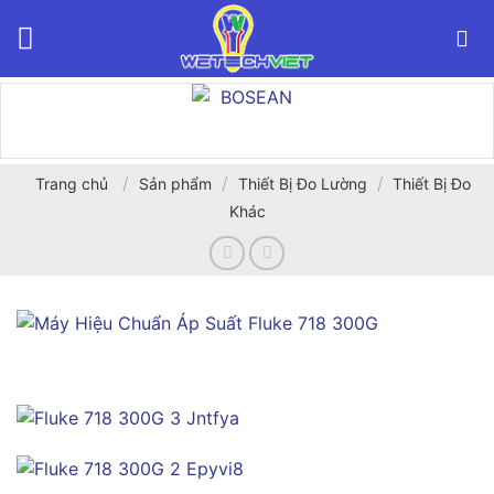
Bỏ
qua
nội
dung
/
/
/
Trang chủ
Sản phẩm
Thiết Bị Đo Lường
Thiết Bị Đo
Khác