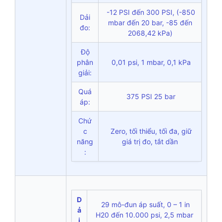
-12 PSI đến 300 PSI, (-850
Dải
mbar đến 20 bar, -85 đến
đo:
2068,42 kPa)
Độ
phân
0,01 psi, 1 mbar, 0,1 kPa
giải:
Quá
375 PSI 25 bar
áp:
Chứ
c
Zero, tối thiểu, tối đa, giữ
năng
giá trị đo, tắt dần
:
D
29 mô-đun áp suất, 0 – 1 in
ả
H20 đến 10.000 psi, 2,5 mbar
i