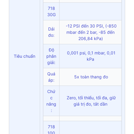
718
30G
-12 PSI đến 30 PSI, (-850
Dải
mbar đến 2 bar, -85 đến
đo:
206,84 kPa)
Độ
0,001 psi, 0,1 mbar, 0,01
Tiêu chuẩn
phân
kPa
giải:
Quá
5x toàn thang đo
áp:
Chứ
c
Zero, tối thiểu, tối đa, giữ
năng
giá trị đo, tắt dần
:
718
100