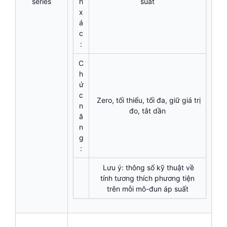
series
h
suất
x
á
c
:
C
h
ứ
c
Zero, tối thiểu, tối đa, giữ giá trị
n
đo, tắt dần
ă
n
g
:
Lưu ý: thông số kỹ thuật về
tính tương thích phương tiện
trên mỗi mô-đun áp suất