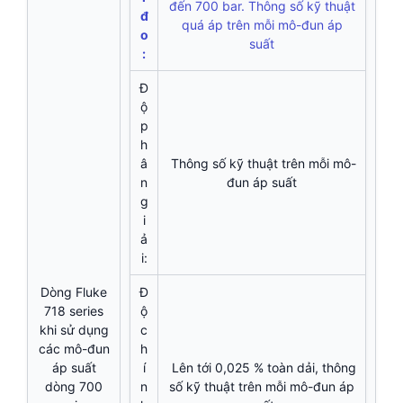
đến 700 bar. Thông số kỹ thuật
đ
quá áp trên mỗi mô-đun áp
o
suất
:
Đ
ộ
p
h
â
Thông số kỹ thuật trên mỗi mô-
n
đun áp suất
g
i
ả
i:
Dòng Fluke
Đ
718 series
ộ
khi sử dụng
c
các mô-đun
h
áp suất
í
Lên tới 0,025 % toàn dải, thông
dòng 700
n
số kỹ thuật trên mỗi mô-đun áp