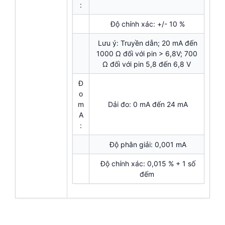
:
Độ chính xác: +/- 10 %
Lưu ý: Truyền dẫn; 20 mA đến
1000 Ω đối với pin > 6,8V; 700
Ω đối với pin 5,8 đến 6,8 V
Đ
o
m
Dải đo: 0 mA đến 24 mA
A
:
Độ phân giải: 0,001 mA
Độ chính xác: 0,015 % + 1 số
đếm