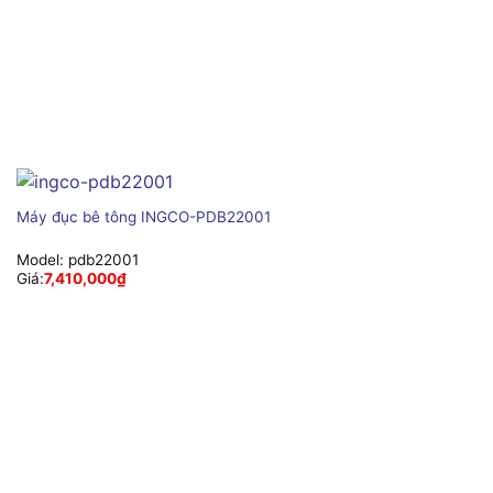
Máy đục bê tông INGCO-PDB22001
Model:
pdb22001
Giá:
7,410,000
₫