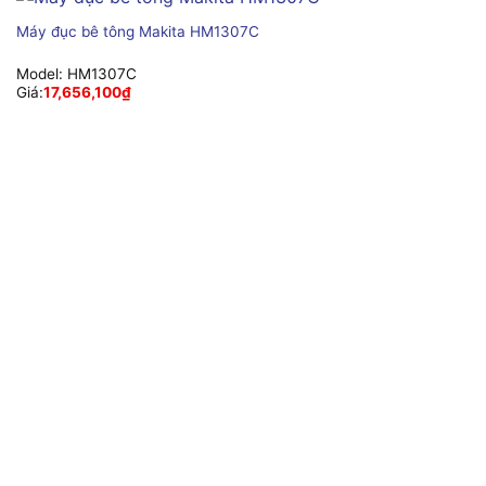
Máy đục bê tông Makita HM1307C
Model:
HM1307C
Giá:
17,656,100
₫