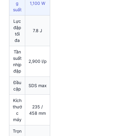
g
1,100 W
suất
Lực
đập
7.8 J
tối
đa
Tần
suất
2,900 l/p
nhịp
đập
Đầu
SDS max
cặp
Kích
thướ
235 /
c
458 mm
máy
Trọn