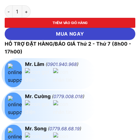
Máy đục Bosch GSH 500 MAX số lượng
THÊM VÀO GIỎ HÀNG
MUA NGAY
HỖ TRỢ ĐẶT HÀNG/BÁO GIÁ Thứ 2 - Thứ 7 (8h00 -
17h00)
Mr. Lâm
(
0901.940.968
)
Mr. Cường
(
0779.008.018
)
Mr. Song
(
0779.68.68.19
)