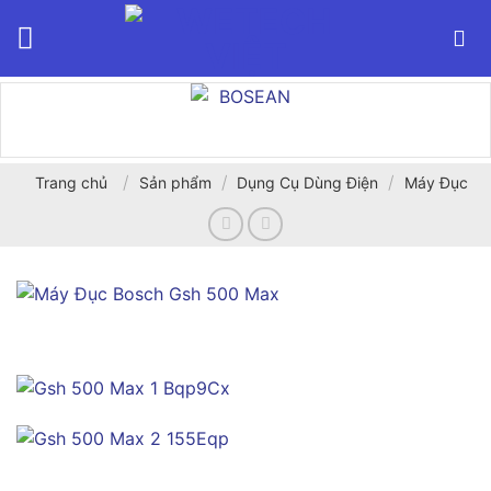
Bỏ
qua
nội
dung
/
/
/
Trang chủ
Sản phẩm
Dụng Cụ Dùng Điện
Máy Đục