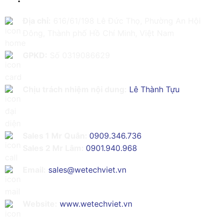
Địa chỉ:
616/61/198 Lê Đức Thọ, Phường An Hội
Đông, Thành phố Hồ Chí Minh, Việt Nam
GPKD:
Số 0319086629
Chịu trách nhiệm nội dung:
Lê Thành Tựu
Sales 1 Mr Quân:
0909.346.736
Sales 2 Mr Lâm:
0901.940.968
Email:
sales@wetechviet.vn
Website:
www.wetechviet.vn