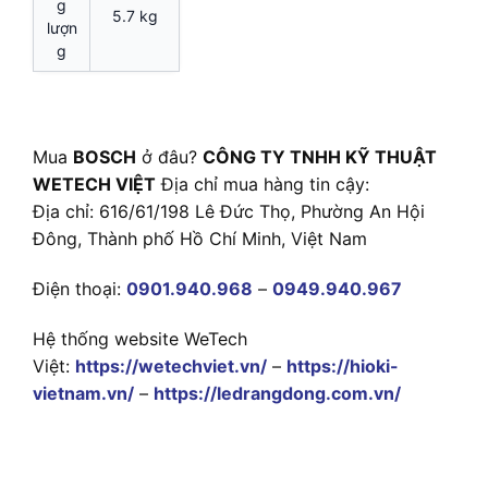
g
5.7 kg
lượn
g
Mua
BOSCH
ở đâu?
CÔNG TY TNHH KỸ THUẬT
WETECH VIỆT
Địa chỉ mua hàng tin cậy:
Địa chỉ: 616/61/198 Lê Đức Thọ, Phường An Hội
Đông, Thành phố Hồ Chí Minh, Việt Nam
Điện thoại:
0901.940.968
–
0949.940.967
Hệ thống website WeTech
Việt:
https://wetechviet.vn/
–
https://hioki-
vietnam.vn/
–
https://ledrangdong.com.vn/