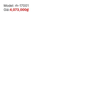
Model:
rh-17001
Giá:
4,073,000
₫