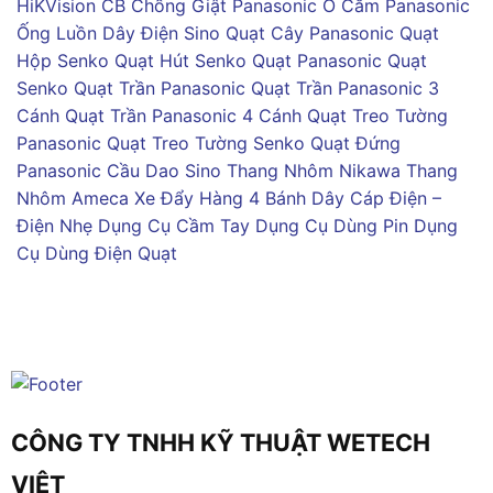
HiKVision
CB Chống Giật Panasonic
Ổ Cắm Panasonic
Ống Luồn Dây Điện Sino
Quạt Cây Panasonic
Quạt
Hộp Senko
Quạt Hút Senko
Quạt Panasonic
Quạt
Senko
Quạt Trần Panasonic
Quạt Trần Panasonic 3
Cánh
Quạt Trần Panasonic 4 Cánh
Quạt Treo Tường
Panasonic
Quạt Treo Tường Senko
Quạt Đứng
Panasonic
Cầu Dao Sino
Thang Nhôm Nikawa
Thang
Nhôm Ameca
Xe Đẩy Hàng 4 Bánh
Dây Cáp Điện –
Điện Nhẹ
Dụng Cụ Cầm Tay
Dụng Cụ Dùng Pin
Dụng
Cụ Dùng Điện
Quạt
CÔNG TY TNHH KỸ THUẬT WETECH
VIỆT