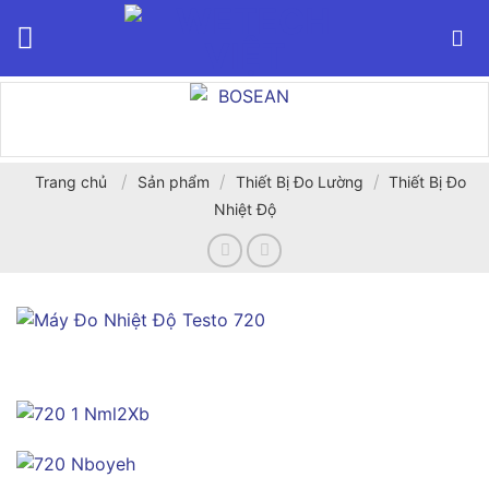
Bỏ
qua
nội
dung
/
/
/
Trang chủ
Sản phẩm
Thiết Bị Đo Lường
Thiết Bị Đo
Nhiệt Độ