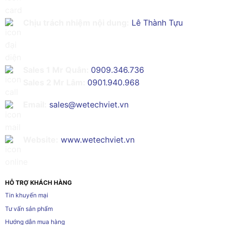
Chịu trách nhiệm nội dung:
Lê Thành Tựu
Sales 1 Mr Quân:
0909.346.736
Sales 2 Mr Lâm:
0901.940.968
Email:
sales@wetechviet.vn
Website:
www.wetechviet.vn
HỖ TRỢ KHÁCH HÀNG
Tin khuyến mại
Tư vấn sản phẩm
Hướng dẫn mua hàng