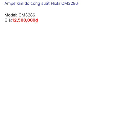
Ampe kìm đo công suất Hioki CM3286
Model:
CM3286
Giá:
12,500,000
₫