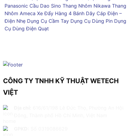
Panasonic
Cầu Dao Sino
Thang Nhôm Nikawa
Thang
Nhôm Ameca
Xe Đẩy Hàng 4 Bánh
Dây Cáp Điện –
Điện Nhẹ
Dụng Cụ Cầm Tay
Dụng Cụ Dùng Pin
Dụng
Cụ Dùng Điện
Quạt
CÔNG TY TNHH KỸ THUẬT WETECH
VIỆT
Địa chỉ:
616/61/198 Lê Đức Thọ, Phường An Hội
Đông, Thành phố Hồ Chí Minh, Việt Nam
GPKD:
Số 0319086629