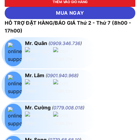
THÊM VÀO GIỎ HÀNG
MUA NGAY
HỖ TRỢ ĐẶT HÀNG/BÁO GIÁ Thứ 2 - Thứ 7 (8h00 -
17h00)
Mr. Quân
(
0909.346.736
)
Mr. Lâm
(
0901.940.968
)
Mr. Cường
(
0779.008.018
)
Mr. Song
(
0779.68.68.19
)