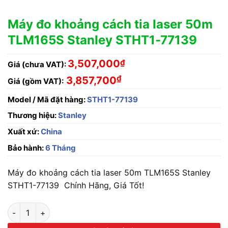
Máy đo khoảng cách tia laser 50m
TLM165S Stanley STHT1-77139
3,507,000
₫
Giá (chưa VAT):
₫
3,857,700
Giá (gồm VAT):
Model / Mã đặt hàng:
STHT1-77139
Thương hiệu:
Stanley
Xuất xứ:
China
Bảo hành:
6 Tháng
Máy đo khoảng cách tia laser 50m TLM165S Stanley
STHT1-77139 Chính Hãng, Giá Tốt!
Máy đo khoảng cách tia laser 50m TLM165S Stanley STHT1-77