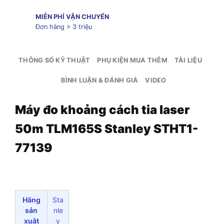
MIỄN PHÍ VẬN CHUYỂN
Đơn hàng > 3 triệu
THÔNG SỐ KỸ THUẬT
PHỤ KIỆN MUA THÊM
TÀI LIỆU
BÌNH LUẬN & ĐÁNH GIÁ
VIDEO
Máy đo khoảng cách tia laser
50m TLM165S Stanley STHT1-
77139
Hãng
Sta
sản
nle
xuât
y