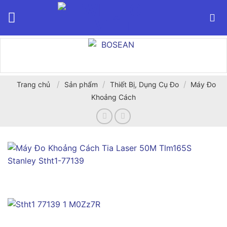
Bỏ
qua
nội
dung
/
/
/
Trang chủ
Sản phẩm
Thiết Bị, Dụng Cụ Đo
Máy Đo
Khoảng Cách