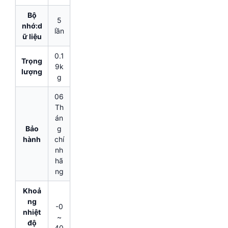
Bộ
5
nhớ:d
lần
ữ liệu
0.1
Trọng
9k
lượng
g
06
Th
án
Bảo
g
hành
chí
nh
hã
ng
Khoả
ng
-0
nhiệt
~
độ
40