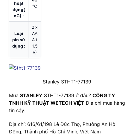
hoạt
°C
động(
oC) :
2 x
Loại
AA
pin sử
A (
dụng :
1.5
V)
Stanley STHT1-77139
Mua
STANLEY
STHT1-77139 ở đâu?
CÔNG TY
TNHH KỸ THUẬT WETECH VIỆT
Địa chỉ mua hàng
tin cậy:
Địa chỉ: 616/61/198 Lê Đức Thọ, Phường An Hội
Đông, Thành phố Hồ Chí Minh, Việt Nam