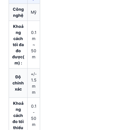
Công
Mỹ
nghệ
Khoả
ng
0.1
cách
m
tối đa
~
đo
50
được(
m
m) :
+/-
Độ
1.5
chính
m
xác
m
Khoả
0.1
ng
-
cách
50
đo tối
m
thiểu