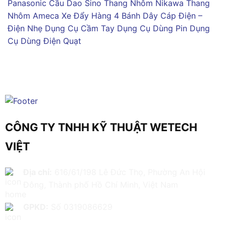
Panasonic
Cầu Dao Sino
Thang Nhôm Nikawa
Thang
Nhôm Ameca
Xe Đẩy Hàng 4 Bánh
Dây Cáp Điện –
Điện Nhẹ
Dụng Cụ Cầm Tay
Dụng Cụ Dùng Pin
Dụng
Cụ Dùng Điện
Quạt
CÔNG TY TNHH KỸ THUẬT WETECH
VIỆT
Địa chỉ:
616/61/198 Lê Đức Thọ, Phường An Hội
Đông, Thành phố Hồ Chí Minh, Việt Nam
GPKD:
Số 0319086629