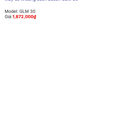
Model:
GLM 30
Giá:
1,872,000
₫