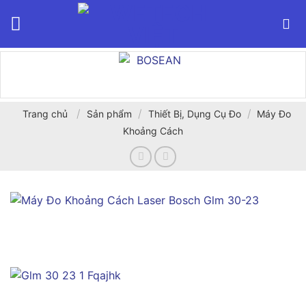
Bỏ
qua
nội
dung
/
/
/
Trang chủ
Sản phẩm
Thiết Bị, Dụng Cụ Đo
Máy Đo
Khoảng Cách