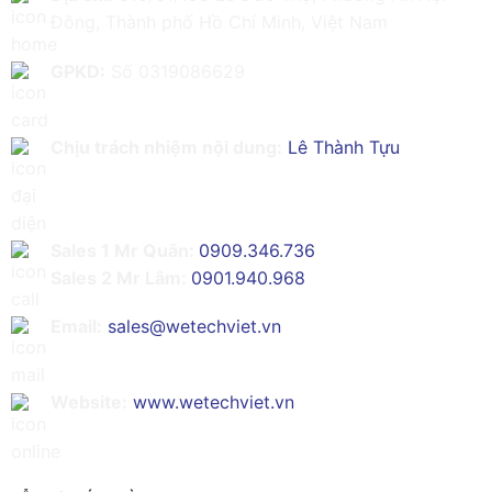
Đông, Thành phố Hồ Chí Minh, Việt Nam
GPKD:
Số 0319086629
Chịu trách nhiệm nội dung:
Lê Thành Tựu
Sales 1 Mr Quân:
0909.346.736
Sales 2 Mr Lâm:
0901.940.968
Email:
sales@wetechviet.vn
Website:
www.wetechviet.vn