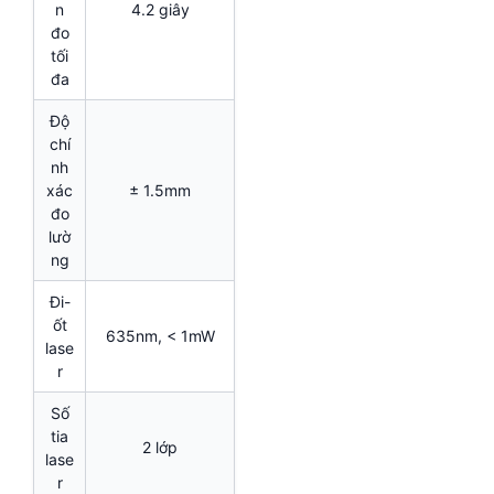
n
4.2 giây
đo
tối
đa
Độ
chí
nh
xác
± 1.5mm
đo
lườ
ng
Đi-
ốt
635nm, < 1mW
lase
r
Số
tia
2 lớp
lase
r