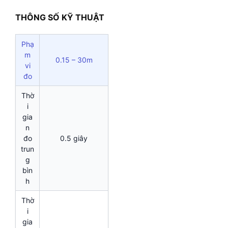
THÔNG SỐ KỸ THUẬT
Phạ
m
0.15 – 30m
vi
đo
Thờ
i
gia
n
đo
0.5 giây
trun
g
bìn
h
Thờ
i
gia