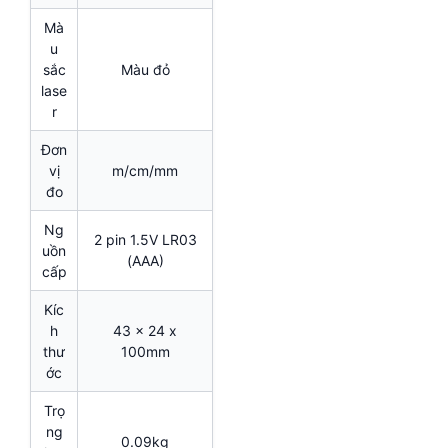
Mà
u
sắc
Màu đỏ
lase
r
Đơn
vị
m/cm/mm
đo
Ng
2 pin 1.5V LR03
uồn
(AAA)
cấp
Kíc
h
43 x 24 x
thư
100mm
ớc
Trọ
ng
0.09kg