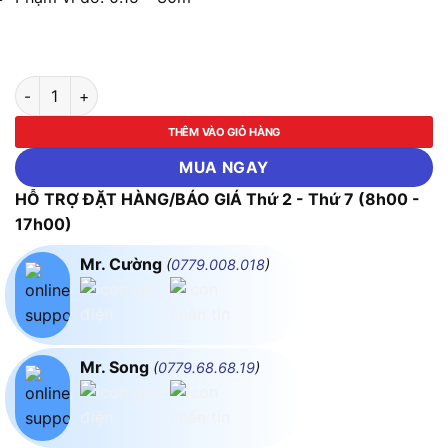
Máy đo khoảng cách Laser Bosch GLM 30-23 số lượng
THÊM VÀO GIỎ HÀNG
MUA NGAY
HỖ TRỢ ĐẶT HÀNG/BÁO GIÁ Thứ 2 - Thứ 7 (8h00 -
17h00)
Mr. Cường
(
0779.008.018
)
Mr. Song
(
0779.68.68.19
)