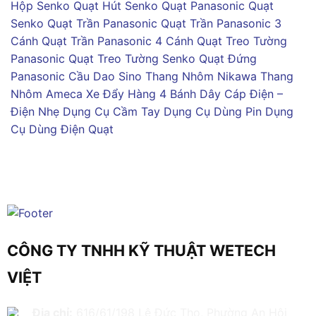
Hộp Senko
Quạt Hút Senko
Quạt Panasonic
Quạt
Senko
Quạt Trần Panasonic
Quạt Trần Panasonic 3
Cánh
Quạt Trần Panasonic 4 Cánh
Quạt Treo Tường
Panasonic
Quạt Treo Tường Senko
Quạt Đứng
Panasonic
Cầu Dao Sino
Thang Nhôm Nikawa
Thang
Nhôm Ameca
Xe Đẩy Hàng 4 Bánh
Dây Cáp Điện –
Điện Nhẹ
Dụng Cụ Cầm Tay
Dụng Cụ Dùng Pin
Dụng
Cụ Dùng Điện
Quạt
CÔNG TY TNHH KỸ THUẬT WETECH
VIỆT
Địa chỉ:
616/61/198 Lê Đức Thọ, Phường An Hội