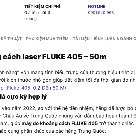
TIẾT KIỆM CHI PHÍ
HOTLINE
g
Giá tốt nhất thị
0901.940.968
trường
 KỸ THUẬT
PHỤ KIỆN MUA THÊM
TÀI LIỆU
BÌNH LUẬN & ĐÁNH G
g cách laser FLUKE 405 – 50m
h năng” vốn mang tính biểu trưng của thương hiệu thiết bị 
với kích thước nhỏ gọn giúp tiết kiệm tối đa thời gian đo n
á cực kỳ hợp lý
vào năm 2022, so với thế hệ tiền nhiệm, hãng đã lược bỏ đ
từ Châu Âu về Trung Quốc nhưng vẫn đảm bảo hoàn toàn tiêu
hẩm, giúp
máy đo khoảng cách FLUKE 405
trở thành chiếc
khác cùng phân khúc của các hãng Trung Quốc.