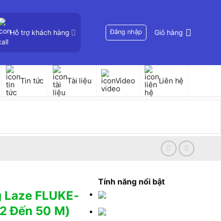
Hỗ trợ khách hàng
Đăng nhập
Giỏ hàng
Tin tức
Tài liệu
Video
Liên hệ
Tính năng nổi bật
 Laze FLUKE-
2 Đến 50 M)