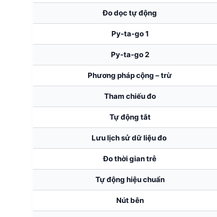
Đo dọc tự động
Py-ta-go 1
Py-ta-go 2
Phương pháp cộng – trừ
Tham chiếu đo
Tự động tắt
Lưu lịch sử dữ liệu đo
Đo thời gian trễ
Tự động hiệu chuẩn
Nút bên