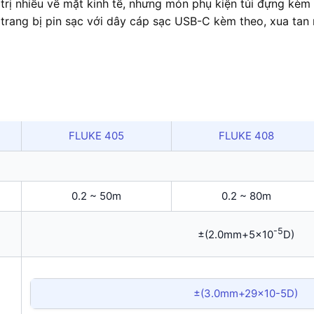
rị nhiều về mặt kinh tế, nhưng món phụ kiện túi đựng kèm 
rang bị pin sạc với dây cáp sạc USB-C kèm theo, xua tan n
FLUKE 405
FLUKE 408
0.2 ~ 50m
0.2 ~ 80m
-5
±(2.0mm+5×10
D)
±(3.0mm+29×10-5D)