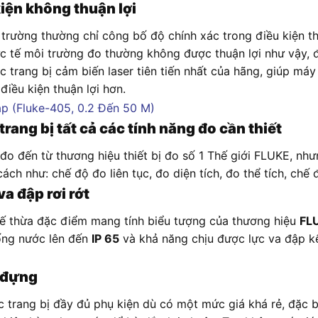
kiện không thuận lợi
trường thường chỉ công bố độ chính xác trong điều kiện thu
hực tế môi trường đo thường không được thuận lợi như vậy,
 trang bị cảm biến laser tiên tiến nhất của hãng, giúp máy 
điều kiện thuận lợi hơn.
ng bị tất cả các tính năng đo cần thiết
o đến từ thương hiệu thiết bị đo số 1 Thế giới FLUKE, nh
h như: chế độ đo liên tục, đo diện tích, đo thể tích, chế
a đập rơi rớt
ế thừa đặc điểm mang tính biểu tượng của thương hiệu
FL
hống nước lên đến
IP 65
và khả năng chịu được lực va đập kể
i đựng
 trang bị đầy đủ phụ kiện dù có một mức giá khá rẻ, đặc b