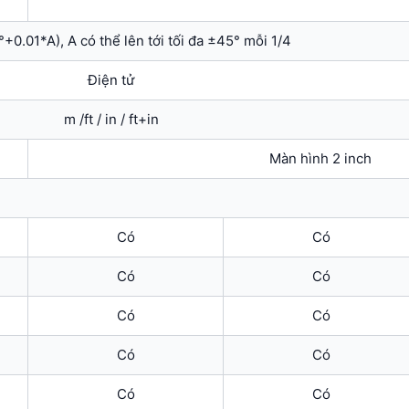
°+0.01*A), A có thể lên tới tối đa ±45° mỗi 1/4
Điện tử
m /ft / in / ft+in
Màn hình 2 inch
Có
Có
Có
Có
Có
Có
Có
Có
Có
Có