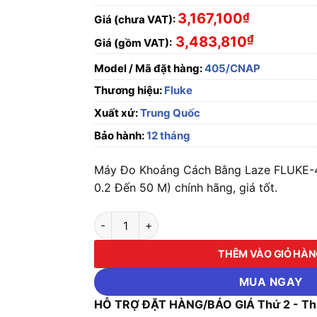
3,167,100
₫
Giá (chưa VAT):
₫
3,483,810
Giá (gồm VAT):
Model / Mã đặt hàng:
405/CNAP
Thương hiệu:
Fluke
Xuất xứ:
Trung Quốc
Bảo hành:
12 tháng
Máy Đo Khoảng Cách Bằng Laze FLUKE-
0.2 Đến 50 M) chính hãng, giá tốt.
Máy Đo Khoảng Cách Bằng Laze FLUKE-405/C
THÊM VÀO GIỎ HÀ
MUA NGAY
HỖ TRỢ ĐẶT HÀNG/BÁO GIÁ Thứ 2 - Thứ