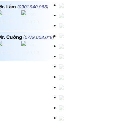
Mr. Lâm
(
0901.940.968
)
Mr. Cường
(
0779.008.018
)