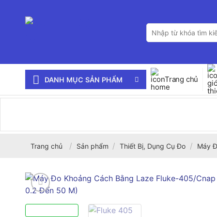
Bỏ
qua
Tìm
nội
kiếm:
dung
Trang chủ
DANH MỤC SẢN PHẨM
/
/
/
Trang chủ
Sản phẩm
Thiết Bị, Dụng Cụ Đo
Máy Đ