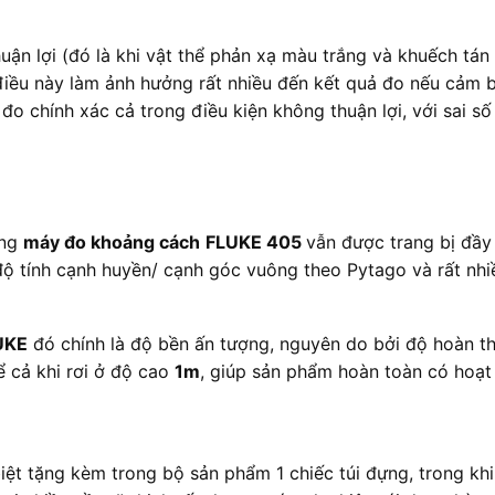
ận lợi (đó là khi vật thể phản xạ màu trắng và khuếch tán 
 điều này làm ảnh hưởng rất nhiều đến kết quả đo nếu cảm
đo chính xác cả trong điều kiện không thuận lợi, với sai số 
ưng
máy đo khoảng cách
FLUKE 405
vẫn được trang bị đầy
 độ tính cạnh huyền/ cạnh góc vuông theo Pytago và rất nhi
UKE
đó chính là độ bền ấn tượng, nguyên do bởi độ hoàn thi
 cả khi rơi ở độ cao
1m
, giúp sản phẩm hoàn toàn có hoạt
iệt tặng kèm trong bộ sản phẩm 1 chiếc túi đựng, trong kh