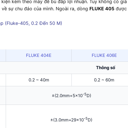
kiện kèm theo máy để bù đắp lợi nhuận. Tuy không có giá t
 về sự chu đáo của mình. Ngoài ra, dòng
FLUKE 405
được t
FLUKE 404E
FLUKE 406E
Thông số
0.2 ~ 40m
0.2 ~ 60m
-5
±(2.0mm+5×10
D)
-5
±(3.0mm+29×10
D)