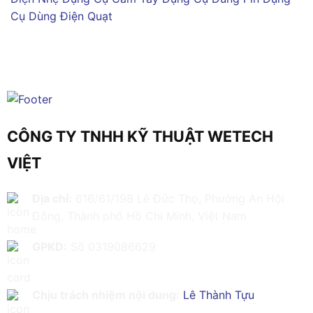
Cụ Dùng Điện
Quạt
CÔNG TY TNHH KỸ THUẬT WETECH
VIỆT
Địa chỉ:
616/61/198 Lê Đức Thọ, Phường An Hội
Đông, Thành phố Hồ Chí Minh, Việt Nam
GPKD:
Số 0319086629
Chịu trách nhiệm nội dung:
Lê Thành Tựu