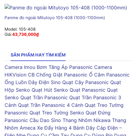
Panme đo ngoài Mitutoyo 105-408 (1000-1100mm)
Model:
105-408
Giá:
43,736,000
₫
SẢN PHẨM HAY TÌM KIẾM
Camera Imou
Bơm Tăng Áp Panasonic
Camera
HiKVision
CB Chống Giật Panasonic
Ổ Cắm Panasonic
Ống Luồn Dây Điện Sino
Quạt Cây Panasonic
Quạt
Hộp Senko
Quạt Hút Senko
Quạt Panasonic
Quạt
Senko
Quạt Trần Panasonic
Quạt Trần Panasonic 3
Cánh
Quạt Trần Panasonic 4 Cánh
Quạt Treo Tường
Panasonic
Quạt Treo Tường Senko
Quạt Đứng
Panasonic
Cầu Dao Sino
Thang Nhôm Nikawa
Thang
Nhôm Ameca
Xe Đẩy Hàng 4 Bánh
Dây Cáp Điện –
Điện Nhẹ
Dụng Cụ Cầm Tay
Dụng Cụ Dùng Pin
Dụng