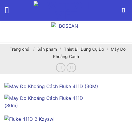
Bỏ
qua
nội
dung
/
/
/
Trang chủ
Sản phẩm
Thiết Bị, Dụng Cụ Đo
Máy Đo
Khoảng Cách