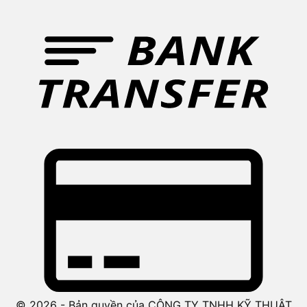
© 2026 - Bản quyền của CÔNG TY TNHH KỸ THUẬT