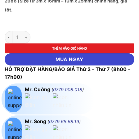
2686 (Size từ 3m x 16mm – 10m x 25mm) chính hãng, giá
tốt.
Thước kéo nền trắng Hệ Mét ASAKI-AK-2678 đến AK-2686 (S
THÊM VÀO GIỎ HÀNG
MUA NGAY
HỖ TRỢ ĐẶT HÀNG/BÁO GIÁ Thứ 2 - Thứ 7 (8h00 -
17h00)
Mr. Cường
(
0779.008.018
)
Mr. Song
(
0779.68.68.19
)