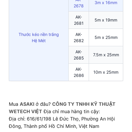
3m x 16mm
2678
AK-
5m x 19mm
2681
Thước kéo nền trắng
AK-
5m x 25mm
Hệ Mét
2682
AK-
7.5m x 25mm
2685
AK-
10m x 25mm
2686
Mua
ASAKI
ở đâu?
CÔNG TY TNHH KỸ THUẬT
WETECH VIỆT
Địa chỉ mua hàng tin cậy:
Địa chỉ: 616/61/198 Lê Đức Thọ, Phường An Hội
Đông, Thành phố Hồ Chí Minh, Việt Nam