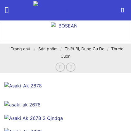
Bỏ
qua
nội
dung
/
/
/
Trang chủ
Sản phẩm
Thiết Bị, Dụng Cụ Đo
Thước
Cuộn