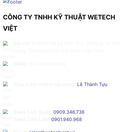
CÔNG TY TNHH KỸ THUẬT WETECH
VIỆT
Địa chỉ:
616/61/198 Lê Đức Thọ, Phường An Hội
Đông, Thành phố Hồ Chí Minh, Việt Nam
GPKD:
Số 0319086629
Chịu trách nhiệm nội dung:
Lê Thành Tựu
Sales 1 Mr Quân:
0909.346.736
Sales 2 Mr Lâm:
0901.940.968