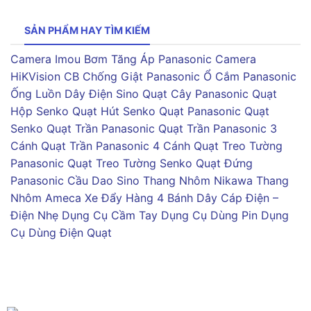
SẢN PHẨM HAY TÌM KIẾM
Camera Imou
Bơm Tăng Áp Panasonic
Camera
HiKVision
CB Chống Giật Panasonic
Ổ Cắm Panasonic
Ống Luồn Dây Điện Sino
Quạt Cây Panasonic
Quạt
Hộp Senko
Quạt Hút Senko
Quạt Panasonic
Quạt
Senko
Quạt Trần Panasonic
Quạt Trần Panasonic 3
Cánh
Quạt Trần Panasonic 4 Cánh
Quạt Treo Tường
Panasonic
Quạt Treo Tường Senko
Quạt Đứng
Panasonic
Cầu Dao Sino
Thang Nhôm Nikawa
Thang
Nhôm Ameca
Xe Đẩy Hàng 4 Bánh
Dây Cáp Điện –
Điện Nhẹ
Dụng Cụ Cầm Tay
Dụng Cụ Dùng Pin
Dụng
Cụ Dùng Điện
Quạt