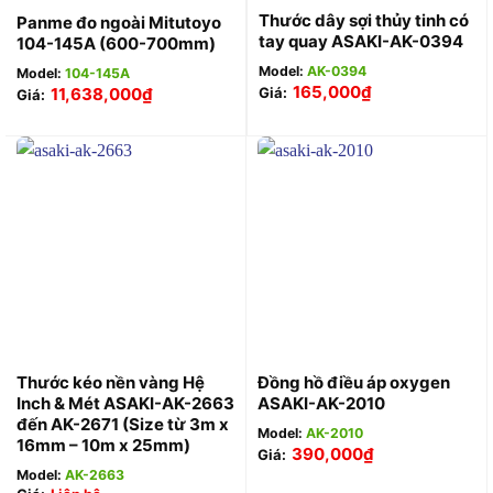
Thước dây sợi thủy tinh có
Panme đo ngoài Mitutoyo
tay quay ASAKI-AK-0394
104-145A (600-700mm)
Model:
AK-0394
Model:
104-145A
165,000
₫
11,638,000
₫
Giá:
Giá:
Thước kéo nền vàng Hệ
Đồng hồ điều áp oxygen
Inch & Mét ASAKI-AK-2663
ASAKI-AK-2010
đến AK-2671 (Size từ 3m x
Model:
AK-2010
16mm – 10m x 25mm)
390,000
₫
Giá:
Model:
AK-2663