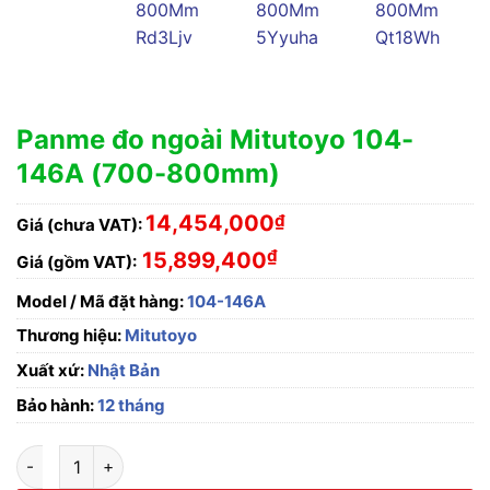
Panme đo ngoài Mitutoyo 104-
146A (700-800mm)
14,454,000
₫
Giá (chưa VAT):
₫
15,899,400
Giá (gồm VAT):
Model / Mã đặt hàng:
104-146A
Thương hiệu:
Mitutoyo
Xuất xứ:
Nhật Bản
Bảo hành:
12 tháng
Panme đo ngoài Mitutoyo 104-146A (700-800mm) số lượng