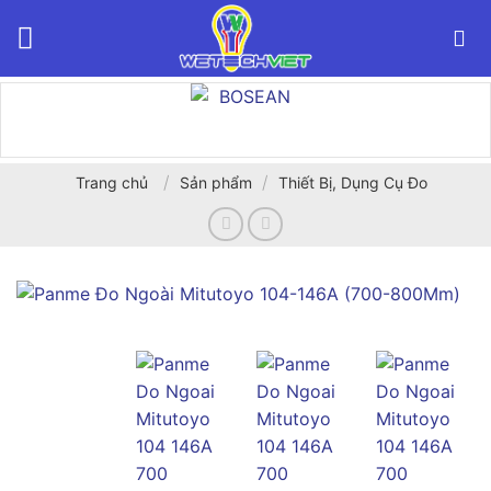
Bỏ
qua
nội
dung
/
/
Trang chủ
Sản phẩm
Thiết Bị, Dụng Cụ Đo