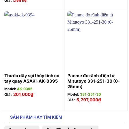
Giá:
Liên hệ
Thước dây sợi thủy tinh có
Panme đo rãnh điện tử
tay quay ASAKI-AK-0395
Mitutoyo 331-251-30 (0-
25mm)
Model:
AK-0395
201,000
₫
Giá:
Model:
331-251-30
5,797,000
₫
Giá:
SẢN PHẨM HAY TÌM KIẾM