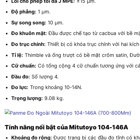
Lỗi cho phép tối đa J MPE:
±15 µm.
Độ phẳng:
1 µm.
Sự song song:
10 µm.
Đo khuôn mặt:
Đầu được chế tạo từ cacbua với bề mặt
Đo trục chính:
Thiết bị có khóa trục chính với hai k
Tỉ lệ:
Thimble và ống trượt có bề mặt crôm satin, Đườ
Cữ chuẩn:
Có tổng cộng 4 cữ chuẩn tương ứng với cá
Đầu đo:
Số lượng 4.
Đo lực:
Trong khoảng 10-14N.
Trọng lượng:
9.08 kg.
Tính năng nổi bật của Mitutoyo 104-146A
Khoảng đo rộng:
Được trang bị các đầu đo tĩnh có kh