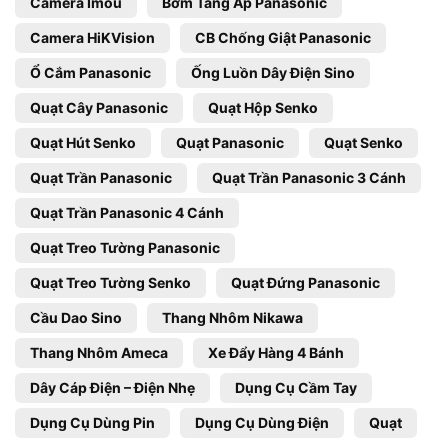
Camera Imou
Bơm Tăng Áp Panasonic
Camera HiKVision
CB Chống Giật Panasonic
Ổ Cắm Panasonic
Ống Luồn Dây Điện Sino
Quạt Cây Panasonic
Quạt Hộp Senko
Quạt Hút Senko
Quạt Panasonic
Quạt Senko
Quạt Trần Panasonic
Quạt Trần Panasonic 3 Cánh
Quạt Trần Panasonic 4 Cánh
Quạt Treo Tường Panasonic
Quạt Treo Tường Senko
Quạt Đứng Panasonic
Cầu Dao Sino
Thang Nhôm Nikawa
Thang Nhôm Ameca
Xe Đẩy Hàng 4 Bánh
Dây Cáp Điện – Điện Nhẹ
Dụng Cụ Cầm Tay
Dụng Cụ Dùng Pin
Dụng Cụ Dùng Điện
Quạt