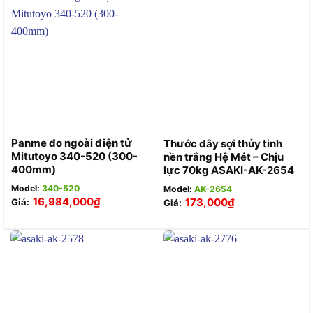
Panme đo ngoài điện tử
Thước dây sợi thủy tinh
Mitutoyo 340-520 (300-
nền trắng Hệ Mét – Chịu
400mm)
lực 70kg ASAKI-AK-2654
Model:
340-520
Model:
AK-2654
16,984,000
₫
173,000
₫
Giá:
Giá: