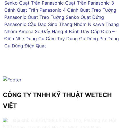
Senko
Quạt Trần Panasonic
Quạt Trần Panasonic 3
Cánh
Quạt Trần Panasonic 4 Cánh
Quạt Treo Tường
Panasonic
Quạt Treo Tường Senko
Quạt Đứng
Panasonic
Cầu Dao Sino
Thang Nhôm Nikawa
Thang
Nhôm Ameca
Xe Đẩy Hàng 4 Bánh
Dây Cáp Điện –
Điện Nhẹ
Dụng Cụ Cầm Tay
Dụng Cụ Dùng Pin
Dụng
Cụ Dùng Điện
Quạt
CÔNG TY TNHH KỸ THUẬT WETECH
VIỆT
Địa chỉ:
616/61/198 Lê Đức Thọ, Phường An Hội
Đông, Thành phố Hồ Chí Minh, Việt Nam