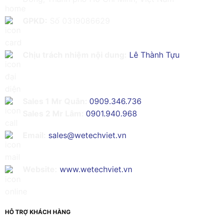
GPKD:
Số 0319086629
Chịu trách nhiệm nội dung:
Lê Thành Tựu
Sales 1 Mr Quân:
0909.346.736
Sales 2 Mr Lâm:
0901.940.968
Email:
sales@wetechviet.vn
Website:
www.wetechviet.vn
HỖ TRỢ KHÁCH HÀNG