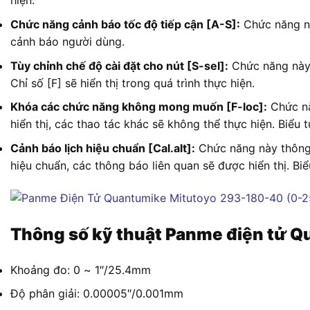
hiện.
Chức năng cảnh báo tốc độ tiếp cận [A-S]:
Chức năng nà
cảnh báo người dùng.
Tùy chỉnh chế độ cài đặt cho nút [S-sel]:
Chức năng này 
Chỉ số [F] sẽ hiển thị trong quá trình thực hiện.
Khóa các chức năng không mong muốn [F-loc]:
Chức năn
hiển thị, các thao tác khác sẽ không thể thực hiện. Biểu 
Cảnh báo lịch hiệu chuẩn [Cal.alt]:
Chức năng này thông 
hiệu chuẩn, các thông báo liên quan sẽ được hiển thị. Biể
Thông số kỹ thuật Panme điện tử 
Khoảng đo: 0 ~ 1″/25.4mm
Độ phân giải: 0.00005″/0.001mm