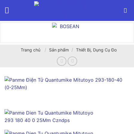
Bỏ
qua
nội
dung
/
/
Trang chủ
Sản phẩm
Thiết Bị, Dụng Cụ Đo