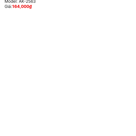
Model:
AK-2563
Giá:
164,000
₫