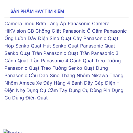
SẢN PHẨM HAY TÌM KIẾM
Camera Imou
Bơm Tăng Áp Panasonic
Camera
HiKVision
CB Chống Giật Panasonic
Ổ Cắm Panasonic
Ống Luồn Dây Điện Sino
Quạt Cây Panasonic
Quạt
Hộp Senko
Quạt Hút Senko
Quạt Panasonic
Quạt
Senko
Quạt Trần Panasonic
Quạt Trần Panasonic 3
Cánh
Quạt Trần Panasonic 4 Cánh
Quạt Treo Tường
Panasonic
Quạt Treo Tường Senko
Quạt Đứng
Panasonic
Cầu Dao Sino
Thang Nhôm Nikawa
Thang
Nhôm Ameca
Xe Đẩy Hàng 4 Bánh
Dây Cáp Điện –
Điện Nhẹ
Dụng Cụ Cầm Tay
Dụng Cụ Dùng Pin
Dụng
Cụ Dùng Điện
Quạt