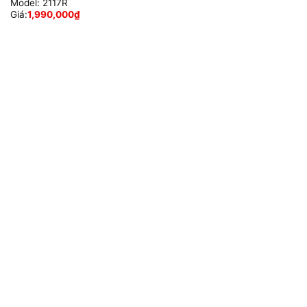
Model:
2117R
Giá:
1,990,000
₫