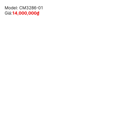
Model:
CM3286-01
Giá:
14,000,000
₫