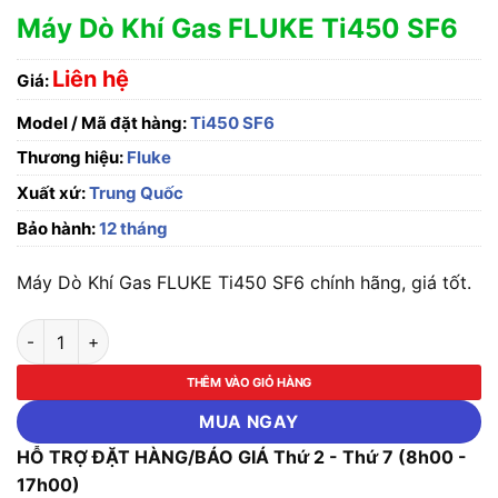
Máy Dò Khí Gas FLUKE Ti450 SF6
Liên hệ
Giá:
Model / Mã đặt hàng:
Ti450 SF6
Thương hiệu:
Fluke
Xuất xứ:
Trung Quốc
Bảo hành:
12 tháng
Máy Dò Khí Gas FLUKE Ti450 SF6 chính hãng, giá tốt.
Máy Dò Khí Gas FLUKE Ti450 SF6 số lượng
THÊM VÀO GIỎ HÀNG
MUA NGAY
HỖ TRỢ ĐẶT HÀNG/BÁO GIÁ Thứ 2 - Thứ 7 (8h00 -
17h00)