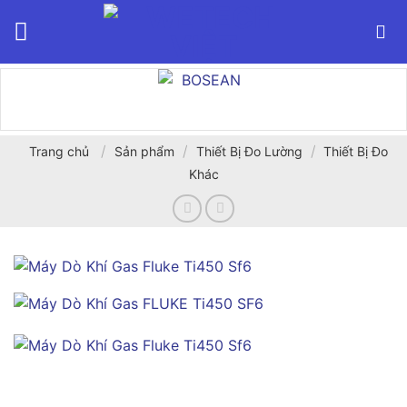
Bỏ
qua
nội
dung
/
/
/
Trang chủ
Sản phẩm
Thiết Bị Đo Lường
Thiết Bị Đo
Khác