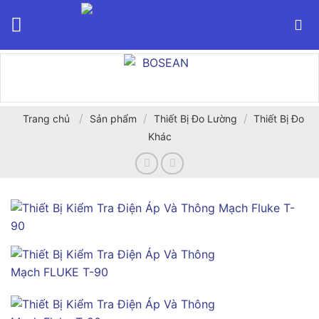
Bỏ
qua
nội
dung
/
/
/
Trang chủ
Sản phẩm
Thiết Bị Đo Lường
Thiết Bị Đo
Khác