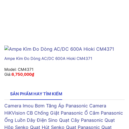
Ampe Kìm Đo Dòng AC/DC 600A Hioki CM4371
Model:
CM4371
Giá:
6,750,000
₫
SẢN PHẨM HAY TÌM KIẾM
Camera Imou
Bơm Tăng Áp Panasonic
Camera
HiKVision
CB Chống Giật Panasonic
Ổ Cắm Panasonic
Ống Luồn Dây Điện Sino
Quạt Cây Panasonic
Quạt
Hộp Senko
Quạt Hút Senko
Quạt Panasonic
Quạt