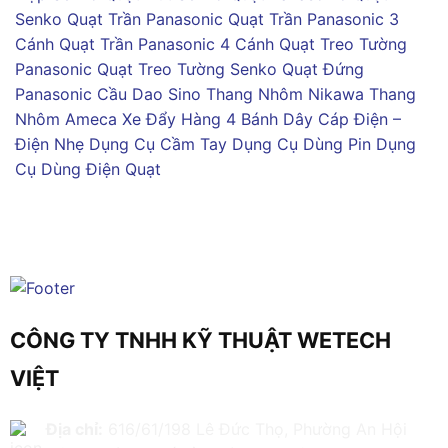
Senko
Quạt Trần Panasonic
Quạt Trần Panasonic 3
Cánh
Quạt Trần Panasonic 4 Cánh
Quạt Treo Tường
Panasonic
Quạt Treo Tường Senko
Quạt Đứng
Panasonic
Cầu Dao Sino
Thang Nhôm Nikawa
Thang
Nhôm Ameca
Xe Đẩy Hàng 4 Bánh
Dây Cáp Điện –
Điện Nhẹ
Dụng Cụ Cầm Tay
Dụng Cụ Dùng Pin
Dụng
Cụ Dùng Điện
Quạt
CÔNG TY TNHH KỸ THUẬT WETECH
VIỆT
Địa chỉ:
616/61/198 Lê Đức Thọ, Phường An Hội