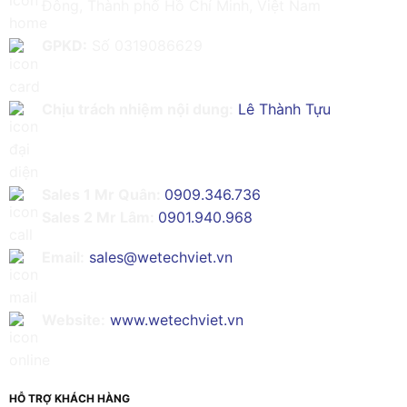
Đông, Thành phố Hồ Chí Minh, Việt Nam
GPKD:
Số 0319086629
Chịu trách nhiệm nội dung:
Lê Thành Tựu
Sales 1 Mr Quân:
0909.346.736
Sales 2 Mr Lâm:
0901.940.968
Email:
sales@wetechviet.vn
Website:
www.wetechviet.vn
HỖ TRỢ KHÁCH HÀNG