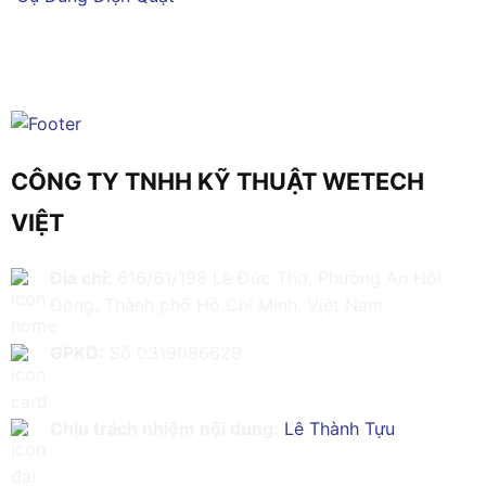
CÔNG TY TNHH KỸ THUẬT WETECH
VIỆT
Địa chỉ:
616/61/198 Lê Đức Thọ, Phường An Hội
Đông, Thành phố Hồ Chí Minh, Việt Nam
GPKD:
Số 0319086629
Chịu trách nhiệm nội dung:
Lê Thành Tựu