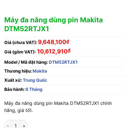
Máy đa năng dùng pin Makita
DTM52RTJX1
9,648,100
₫
Giá (chưa VAT):
₫
10,612,910
Giá (gồm VAT):
Model / Mã đặt hàng:
DTM52RTJX1
Thương hiệu:
Makita
Xuất xứ:
Trung Quốc
Bảo hành:
6 Tháng
Máy đa năng dùng pin Makita DTM52RTJX1 chính
hãng, giá tốt.
Máy đa năng dùng pin Makita DTM52RTJX1 số lượng