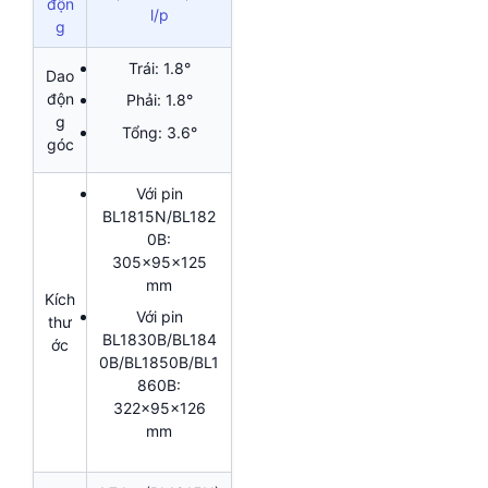
độn
l/p
g
Trái: 1.8°
Dao
độn
Phải: 1.8°
g
Tổng: 3.6°
góc
Với pin
BL1815N/BL182
0B:
305x95x125
mm
Kích
Với pin
thư
BL1830B/BL184
ớc
0B/BL1850B/BL1
860B:
322x95x126
mm