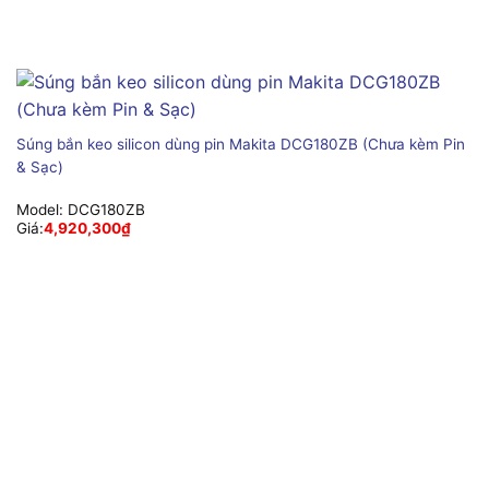
Súng bắn keo silicon dùng pin Makita DCG180ZB (Chưa kèm Pin
& Sạc)
Model:
DCG180ZB
Giá:
4,920,300
₫