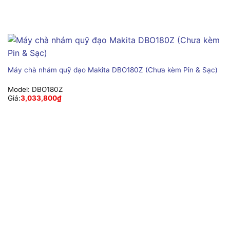
Máy chà nhám quỹ đạo Makita DBO180Z (Chưa kèm Pin & Sạc)
Model:
DBO180Z
Giá:
3,033,800
₫