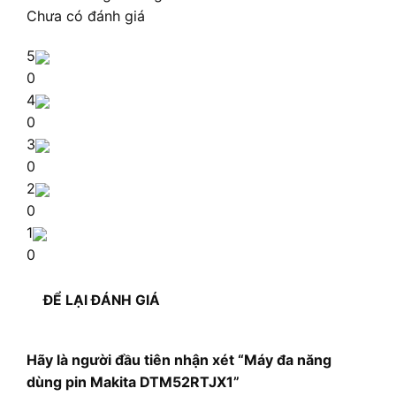
Chưa có đánh giá
5
0
4
0
3
0
2
0
1
0
ĐỂ LẠI ĐÁNH GIÁ
Hãy là người đầu tiên nhận xét “Máy đa năng
dùng pin Makita DTM52RTJX1”