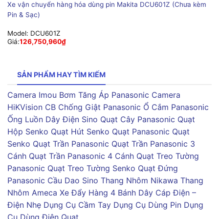
Xe vận chuyển hàng hóa dùng pin Makita DCU601Z (Chưa kèm
Pin & Sạc)
Model:
DCU601Z
Giá:
126,750,960
₫
SẢN PHẨM HAY TÌM KIẾM
Camera Imou
Bơm Tăng Áp Panasonic
Camera
HiKVision
CB Chống Giật Panasonic
Ổ Cắm Panasonic
Ống Luồn Dây Điện Sino
Quạt Cây Panasonic
Quạt
Hộp Senko
Quạt Hút Senko
Quạt Panasonic
Quạt
Senko
Quạt Trần Panasonic
Quạt Trần Panasonic 3
Cánh
Quạt Trần Panasonic 4 Cánh
Quạt Treo Tường
Panasonic
Quạt Treo Tường Senko
Quạt Đứng
Panasonic
Cầu Dao Sino
Thang Nhôm Nikawa
Thang
Nhôm Ameca
Xe Đẩy Hàng 4 Bánh
Dây Cáp Điện –
Điện Nhẹ
Dụng Cụ Cầm Tay
Dụng Cụ Dùng Pin
Dụng
Cụ Dùng Điện
Quạt