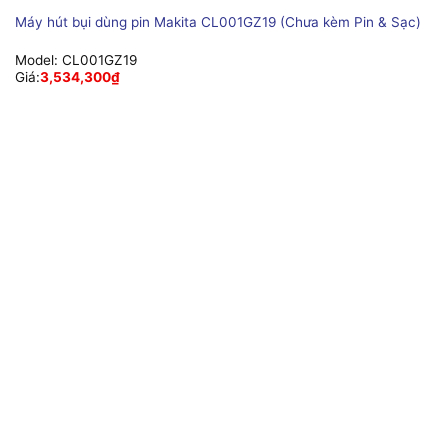
Máy hút bụi dùng pin Makita CL001GZ19 (Chưa kèm Pin & Sạc)
Model:
CL001GZ19
Giá:
3,534,300
₫