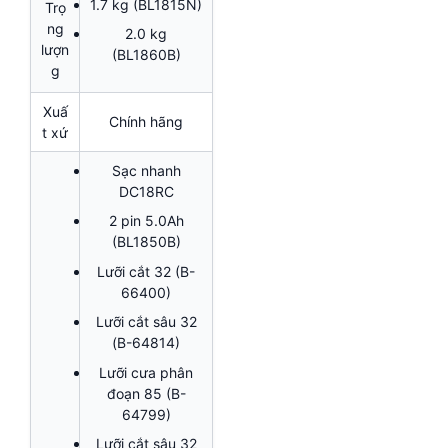
1.7 kg (BL1815N)
Trọ
ng
2.0 kg
lượn
(BL1860B)
g
Xuấ
Chính hãng
t xứ
Sạc nhanh
DC18RC
2 pin 5.0Ah
(BL1850B)
Lưỡi cắt 32 (B-
66400)
Lưỡi cắt sâu 32
(B-64814)
Lưỡi cưa phân
đoạn 85 (B-
64799)
Lưỡi cắt sâu 32