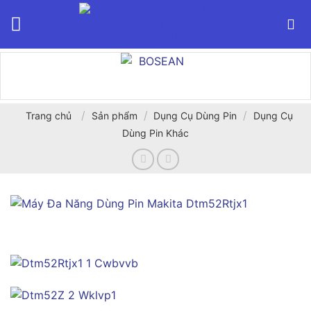
Bỏ
qua
nội
dung
/
/
/
Trang chủ
Sản phẩm
Dụng Cụ Dùng Pin
Dụng Cụ
Dùng Pin Khác