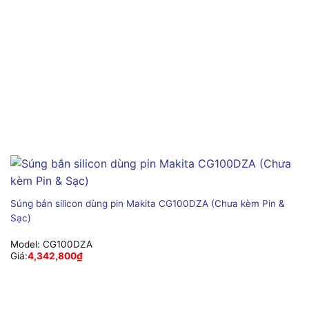
Súng bắn silicon dùng pin Makita CG100DZA (Chưa kèm Pin &
Sạc)
Model:
CG100DZA
Giá:
4,342,800
₫