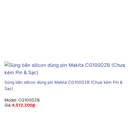
Súng bắn silicon dùng pin Makita CG100DZB (Chưa kèm Pin &
Sạc)
Model:
CG100DZB
Giá:
4,512,200
₫