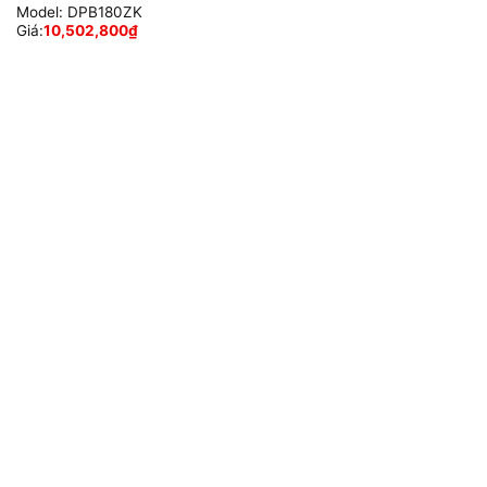
Model:
DPB180ZK
Giá:
10,502,800
₫