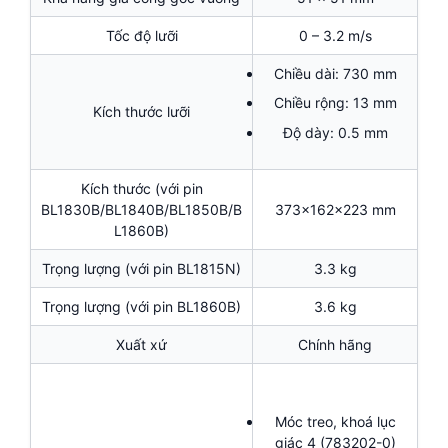
Tốc độ lưỡi
0 – 3.2 m/s
Chiều dài: 730 mm
Chiều rộng: 13 mm
Kích thước lưỡi
Độ dày: 0.5 mm
Kích thước (với pin
BL1830B/BL1840B/BL1850B/B
373x162x223 mm
L1860B)
Trọng lượng (với pin BL1815N)
3.3 kg
Trọng lượng (với pin BL1860B)
3.6 kg
Xuất xứ
Chính hãng
Móc treo, khoá lục
giác 4 (783202-0)