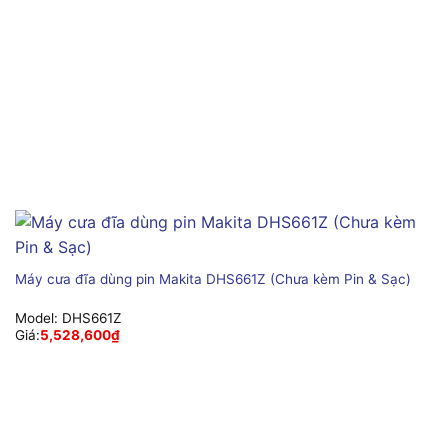
Máy cưa đĩa dùng pin Makita DHS661Z (Chưa kèm Pin & Sạc)
Model:
DHS661Z
Giá:
5,528,600
₫