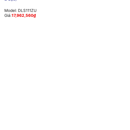
Model:
DLS111ZU
Giá:
17,962,560
₫