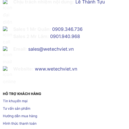
Chịu trách nhiệm nội dung:
Lê Thành Tựu
Sales 1 Mr Quân:
0909.346.736
Sales 2 Mr Lâm:
0901.940.968
Email:
sales@wetechviet.vn
Website:
www.wetechviet.vn
HỖ TRỢ KHÁCH HÀNG
Tin khuyến mại
Tư vấn sản phẩm
Hướng dẫn mua hàng
Hình thức thanh toán