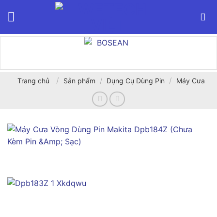
Bỏ
qua
nội
dung
/
/
/
Trang chủ
Sản phẩm
Dụng Cụ Dùng Pin
Máy Cưa