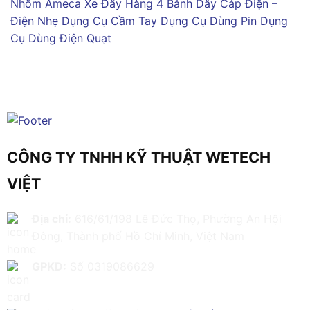
Nhôm Ameca
Xe Đẩy Hàng 4 Bánh
Dây Cáp Điện –
Điện Nhẹ
Dụng Cụ Cầm Tay
Dụng Cụ Dùng Pin
Dụng
Cụ Dùng Điện
Quạt
CÔNG TY TNHH KỸ THUẬT WETECH
VIỆT
Địa chỉ:
616/61/198 Lê Đức Thọ, Phường An Hội
Đông, Thành phố Hồ Chí Minh, Việt Nam
GPKD:
Số 0319086629