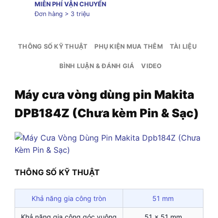
MIỄN PHÍ VẬN CHUYỂN
Đơn hàng > 3 triệu
THÔNG SỐ KỸ THUẬT
PHỤ KIỆN MUA THÊM
TÀI LIỆU
BÌNH LUẬN & ĐÁNH GIÁ
VIDEO
Máy cưa vòng dùng pin Makita
DPB184Z (Chưa kèm Pin & Sạc)
THÔNG SỐ KỸ THUẬT
Khả năng gia công tròn
51 mm
Khả năng gia công góc vuông
51 x 51 mm