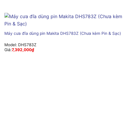
Máy cưa đĩa dùng pin Makita DHS783Z (Chưa kèm Pin & Sạc)
Model:
DHS783Z
Giá:
7,392,000
₫