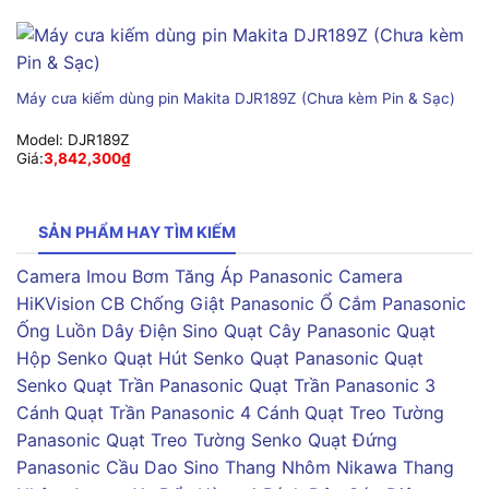
Máy cưa kiếm dùng pin Makita DJR189Z (Chưa kèm Pin & Sạc)
Model:
DJR189Z
Giá:
3,842,300
₫
SẢN PHẨM HAY TÌM KIẾM
Camera Imou
Bơm Tăng Áp Panasonic
Camera
HiKVision
CB Chống Giật Panasonic
Ổ Cắm Panasonic
Ống Luồn Dây Điện Sino
Quạt Cây Panasonic
Quạt
Hộp Senko
Quạt Hút Senko
Quạt Panasonic
Quạt
Senko
Quạt Trần Panasonic
Quạt Trần Panasonic 3
Cánh
Quạt Trần Panasonic 4 Cánh
Quạt Treo Tường
Panasonic
Quạt Treo Tường Senko
Quạt Đứng
Panasonic
Cầu Dao Sino
Thang Nhôm Nikawa
Thang