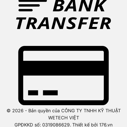
© 2026 - Bản quyền của CÔNG TY TNHH KỸ THUẬT
WETECH VIỆT
GPĐKKD số: 0319086629. Thiết kế bởi 176.vn