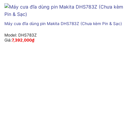
Máy cưa đĩa dùng pin Makita DHS783Z (Chưa kèm Pin & Sạc)
Model:
DHS783Z
Giá:
7,392,000
₫