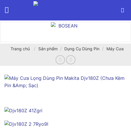
Bỏ
qua
nội
dung
/
/
/
Trang chủ
Sản phẩm
Dụng Cụ Dùng Pin
Máy Cưa