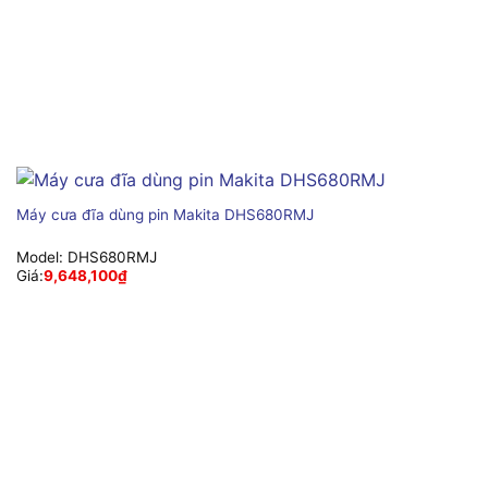
Máy cưa đĩa dùng pin Makita DHS680RMJ
Model:
DHS680RMJ
Giá:
9,648,100
₫