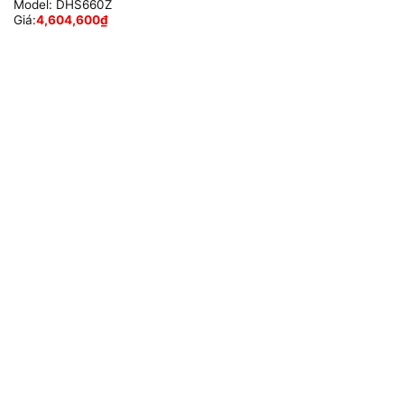
Model:
DHS660Z
Giá:
4,604,600
₫