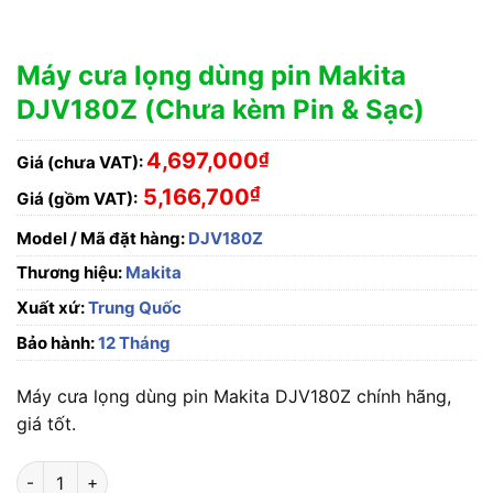
Máy cưa lọng dùng pin Makita
DJV180Z (Chưa kèm Pin & Sạc)
4,697,000
₫
Giá (chưa VAT):
₫
5,166,700
Giá (gồm VAT):
Model / Mã đặt hàng:
DJV180Z
Thương hiệu:
Makita
Xuất xứ:
Trung Quốc
Bảo hành:
12 Tháng
Máy cưa lọng dùng pin Makita DJV180Z chính hãng,
giá tốt.
Máy cưa lọng dùng pin Makita DJV180Z (Chưa kèm Pin & Sạc) 