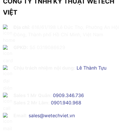
CÔNG TY TNHH KỸ THUẬT WETECH
VIỆT
Địa chỉ:
616/61/198 Lê Đức Thọ, Phường An Hội
Đông, Thành phố Hồ Chí Minh, Việt Nam
GPKD:
Số 0319086629
Chịu trách nhiệm nội dung:
Lê Thành Tựu
Sales 1 Mr Quân:
0909.346.736
Sales 2 Mr Lâm:
0901.940.968
Email:
sales@wetechviet.vn