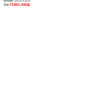
Model:
DLS111ZU
Giá:
17,962,560
₫