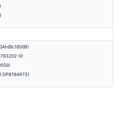
)
)
.0Ah(BL1850B)
 (783202-0)
0559)
hỉ DPB184RTE)