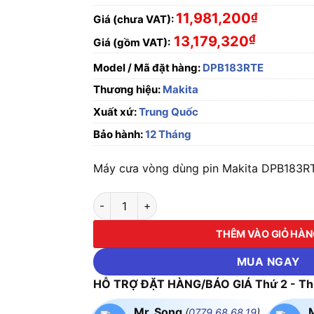
11,981,200
₫
Giá (chưa VAT):
₫
13,179,320
Giá (gồm VAT):
Model / Mã đặt hàng:
DPB183RTE
Thương hiệu:
Makita
Xuất xứ:
Trung Quốc
Bảo hành:
12 Tháng
Máy cưa vòng dùng pin Makita DPB183RTE
Máy cưa vòng dùng pin Makita DPB183RTE số
THÊM VÀO GIỎ HÀ
MUA NGAY
HỖ TRỢ ĐẶT HÀNG/BÁO GIÁ Thứ 2 - Thứ
Mr. Song
(
0779.68.68.19
)