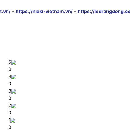
t.vn/
–
https://hioki-vietnam.vn/
–
https://ledrangdong.c
5
0
4
0
3
0
2
0
1
0