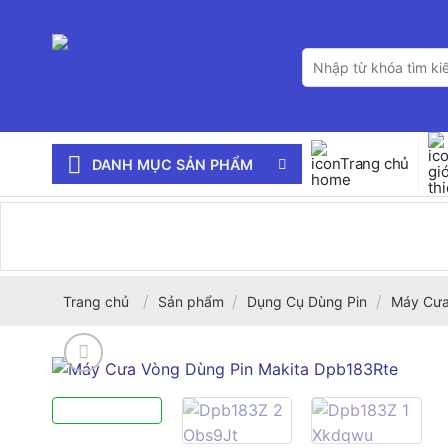
Bỏ
qua
Tìm
nội
kiếm:
dung
Trang chủ
DANH MỤC SẢN PHẨM
/
/
/
Trang chủ
Sản phẩm
Dụng Cụ Dùng Pin
Máy Cư