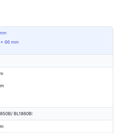
 mm
6 x 66 mm
mm
mm
m
1850B/ BL1860B:
mm