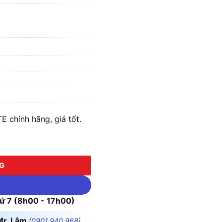
 chính hãng, giá tốt.
 lượng
NG
 7 (8h00 - 17h00)
Mr. Lâm
(
0901.940.968
)