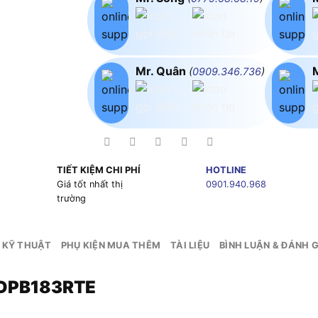
Mr. Quân
(
0909.346.736
)
TIẾT KIỆM CHI PHÍ
HOTLINE
g
Giá tốt nhất thị
0901.940.968
trường
 KỸ THUẬT
PHỤ KIỆN MUA THÊM
TÀI LIỆU
BÌNH LUẬN & ĐÁNH G
 DPB183RTE