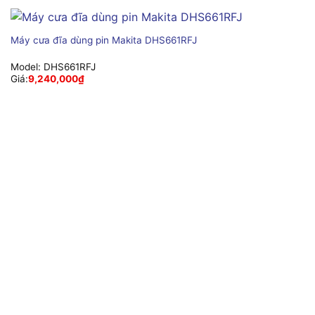
Máy cưa đĩa dùng pin Makita DHS661RFJ
Model:
DHS661RFJ
Giá:
9,240,000
₫