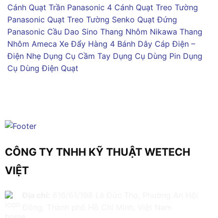
Cánh
Quạt Trần Panasonic 4 Cánh
Quạt Treo Tường
Panasonic
Quạt Treo Tường Senko
Quạt Đứng
Panasonic
Cầu Dao Sino
Thang Nhôm Nikawa
Thang
Nhôm Ameca
Xe Đẩy Hàng 4 Bánh
Dây Cáp Điện –
Điện Nhẹ
Dụng Cụ Cầm Tay
Dụng Cụ Dùng Pin
Dụng
Cụ Dùng Điện
Quạt
CÔNG TY TNHH KỸ THUẬT WETECH
VIỆT
Địa chỉ:
616/61/198 Lê Đức Thọ, Phường An Hội
Đông, Thành phố Hồ Chí Minh, Việt Nam