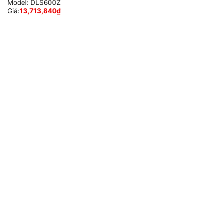
Model:
DLS600Z
Giá:
13,713,840
₫