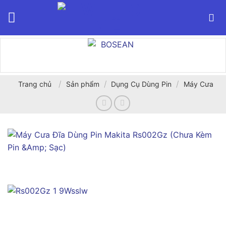
Bỏ
qua
nội
dung
/
/
/
Trang chủ
Sản phẩm
Dụng Cụ Dùng Pin
Máy Cưa