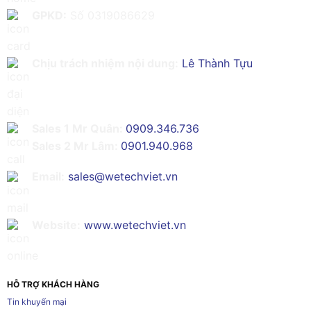
GPKD:
Số 0319086629
Chịu trách nhiệm nội dung:
Lê Thành Tựu
Sales 1 Mr Quân:
0909.346.736
Sales 2 Mr Lâm:
0901.940.968
Email:
sales@wetechviet.vn
Website:
www.wetechviet.vn
HỖ TRỢ KHÁCH HÀNG
Tin khuyến mại