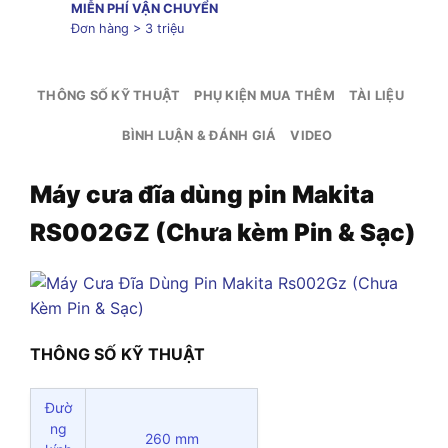
MIỄN PHÍ VẬN CHUYỂN
Đơn hàng > 3 triệu
THÔNG SỐ KỸ THUẬT
PHỤ KIỆN MUA THÊM
TÀI LIỆU
BÌNH LUẬN & ĐÁNH GIÁ
VIDEO
Máy cưa đĩa dùng pin Makita
RS002GZ (Chưa kèm Pin & Sạc)
THÔNG SỐ KỸ THUẬT
Đườ
ng
260 mm