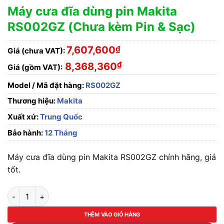
Máy cưa đĩa dùng pin Makita
RS002GZ (Chưa kèm Pin & Sạc)
7,607,600
₫
Giá (chưa VAT):
₫
8,368,360
Giá (gồm VAT):
Model / Mã đặt hàng:
RS002GZ
Thương hiệu:
Makita
Xuất xứ:
Trung Quốc
Bảo hành:
12 Tháng
Máy cưa đĩa dùng pin Makita RS002GZ chính hãng, giá
tốt.
Máy cưa đĩa dùng pin Makita RS002GZ (Chưa kèm Pin & Sạc) s
THÊM VÀO GIỎ HÀNG