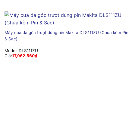
Máy cưa đa góc trượt dùng pin Makita DLS111ZU (Chưa kèm Pin
& Sạc)
Model:
DLS111ZU
Giá:
17,962,560
₫