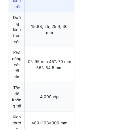
kính
lưỡi
Đườ
ng
15.88, 25, 25.4, 30
kính
mm
trục
cốt
Khả
năng
0°: 95 mm 45°: 70 mm
cắt
56°: 54.5 mm
tối
đa
Tốc
độ
4,000 v/p
khôn
g tải
Kích
thướ
489x193x309 mm
c