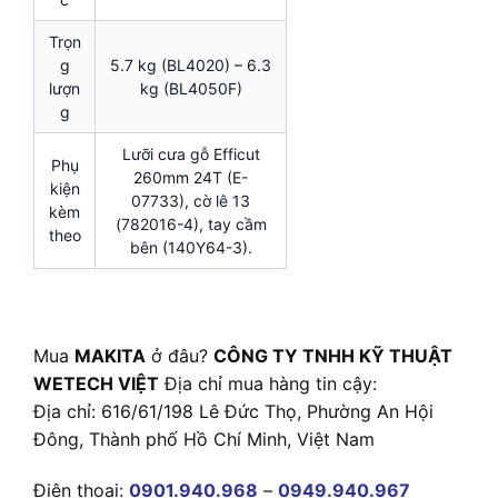
Trọn
g
5.7 kg (BL4020) – 6.3
lượn
kg (BL4050F)
g
Lưỡi cưa gỗ Efficut
Phụ
260mm 24T (E-
kiện
07733), cờ lê 13
kèm
(782016-4), tay cầm
theo
bên (140Y64-3).
Mua
MAKITA
ở đâu?
CÔNG TY TNHH KỸ THUẬT
WETECH VIỆT
Địa chỉ mua hàng tin cậy:
Địa chỉ: 616/61/198 Lê Đức Thọ, Phường An Hội
Đông, Thành phố Hồ Chí Minh, Việt Nam
Điện thoại:
0901.940.968
–
0949.940.967