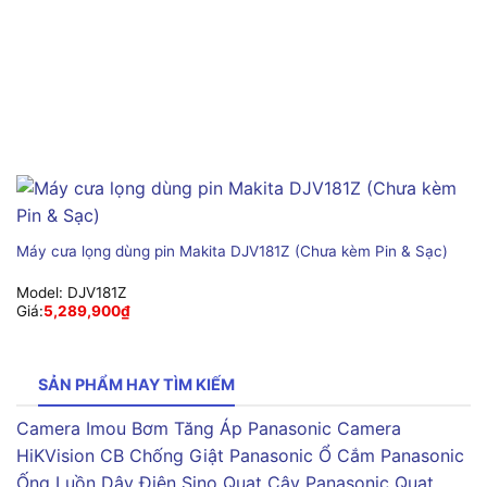
Máy cưa lọng dùng pin Makita DJV181Z (Chưa kèm Pin & Sạc)
Model:
DJV181Z
Giá:
5,289,900
₫
SẢN PHẨM HAY TÌM KIẾM
Camera Imou
Bơm Tăng Áp Panasonic
Camera
HiKVision
CB Chống Giật Panasonic
Ổ Cắm Panasonic
Ống Luồn Dây Điện Sino
Quạt Cây Panasonic
Quạt