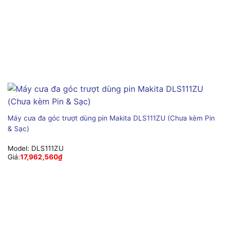
Máy cưa đa góc trượt dùng pin Makita DLS111ZU (Chưa kèm Pin
& Sạc)
Model:
DLS111ZU
Giá:
17,962,560
₫