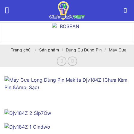
Bỏ
qua
nội
dung
/
/
/
Trang chủ
Sản phẩm
Dụng Cụ Dùng Pin
Máy Cưa