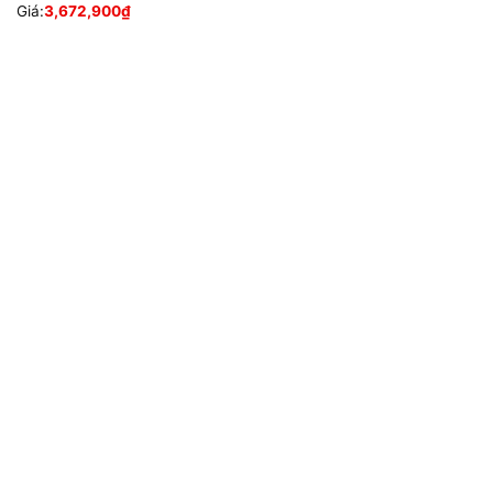
Giá:
3,672,900
₫