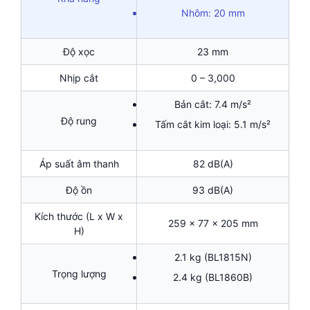
Nhôm: 20 mm
Độ xọc
23 mm
Nhịp cắt
0 – 3,000
Bản cắt: 7.4 m/s²
Độ rung
Tấm cắt kim loại: 5.1 m/s²
Áp suất âm thanh
82 dB(A)
Độ ồn
93 dB(A)
Kích thước (L x W x
259 x 77 x 205 mm
H)
2.1 kg (BL1815N)
Trọng lượng
2.4 kg (BL1860B)