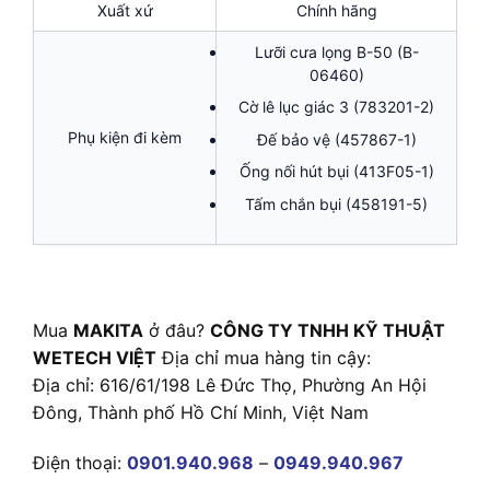
Xuất xứ
Chính hãng
Lưỡi cưa lọng B-50 (B-
06460)
Cờ lê lục giác 3 (783201-2)
Phụ kiện đi kèm
Đế bảo vệ (457867-1)
Ống nối hút bụi (413F05-1)
Tấm chắn bụi (458191-5)
Mua
MAKITA
ở đâu?
CÔNG TY TNHH KỸ THUẬT
WETECH VIỆT
Địa chỉ mua hàng tin cậy:
Địa chỉ: 616/61/198 Lê Đức Thọ, Phường An Hội
Đông, Thành phố Hồ Chí Minh, Việt Nam
Điện thoại:
0901.940.968
–
0949.940.967