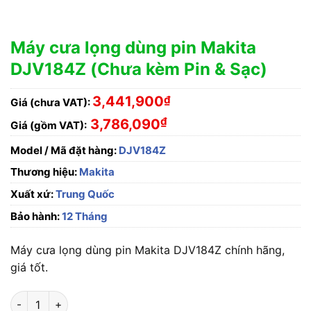
Máy cưa lọng dùng pin Makita
DJV184Z (Chưa kèm Pin & Sạc)
3,441,900
₫
Giá (chưa VAT):
₫
3,786,090
Giá (gồm VAT):
Model / Mã đặt hàng:
DJV184Z
Thương hiệu:
Makita
Xuất xứ:
Trung Quốc
Bảo hành:
12 Tháng
Máy cưa lọng dùng pin Makita DJV184Z chính hãng,
giá tốt.
Máy cưa lọng dùng pin Makita DJV184Z (Chưa kèm Pin & Sạc) 