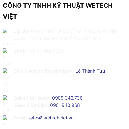
CÔNG TY TNHH KỸ THUẬT WETECH
VIỆT
Địa chỉ:
616/61/198 Lê Đức Thọ, Phường An Hội
Đông, Thành phố Hồ Chí Minh, Việt Nam
GPKD:
Số 0319086629
Chịu trách nhiệm nội dung:
Lê Thành Tựu
Sales 1 Mr Quân:
0909.346.736
Sales 2 Mr Lâm:
0901.940.968
Email:
sales@wetechviet.vn