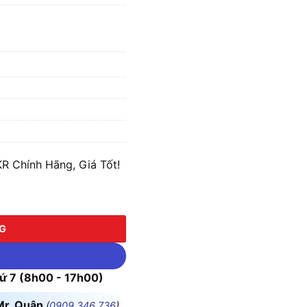
 Chính Hãng, Giá Tốt!
 lượng
NG
 7 (8h00 - 17h00)
Mr. Quân
(
0909.346.736
)