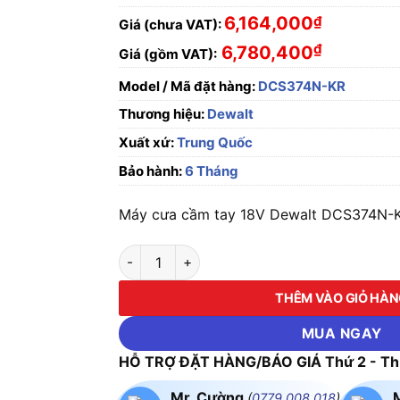
6,164,000
₫
Giá (chưa VAT):
₫
6,780,400
Giá (gồm VAT):
Model / Mã đặt hàng:
DCS374N-KR
Thương hiệu:
Dewalt
Xuất xứ:
Trung Quốc
Bảo hành:
6 Tháng
Máy cưa cầm tay 18V Dewalt DCS374N-KR
Máy cưa cầm tay 18V Dewalt DCS374N-KR số
THÊM VÀO GIỎ HÀ
MUA NGAY
HỖ TRỢ ĐẶT HÀNG/BÁO GIÁ Thứ 2 - Thứ
Mr. Cường
(
0779.008.018
)