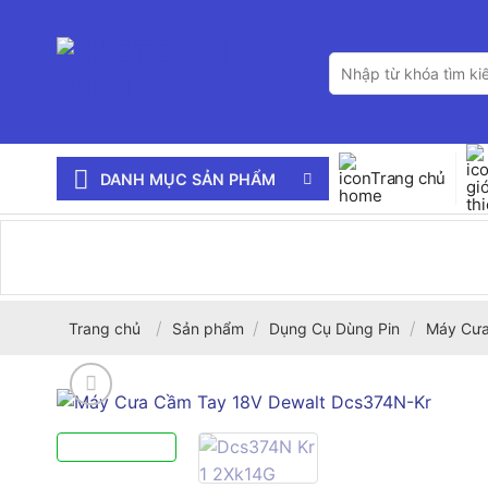
Bỏ
qua
Tìm
nội
kiếm:
dung
Trang chủ
DANH MỤC SẢN PHẨM
/
/
/
Trang chủ
Sản phẩm
Dụng Cụ Dùng Pin
Máy Cư