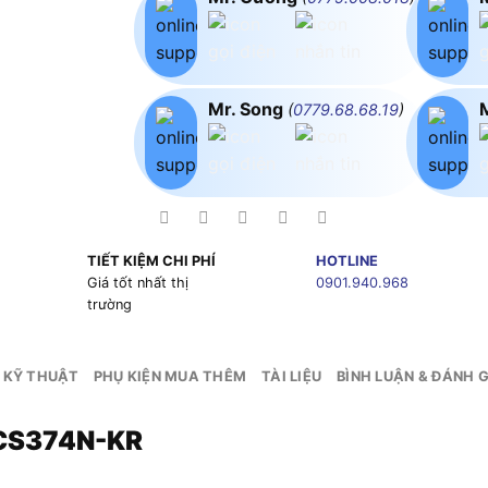
Mr. Song
(
0779.68.68.19
)
TIẾT KIỆM CHI PHÍ
HOTLINE
g
Giá tốt nhất thị
0901.940.968
trường
 KỸ THUẬT
PHỤ KIỆN MUA THÊM
TÀI LIỆU
BÌNH LUẬN & ĐÁNH G
DCS374N-KR