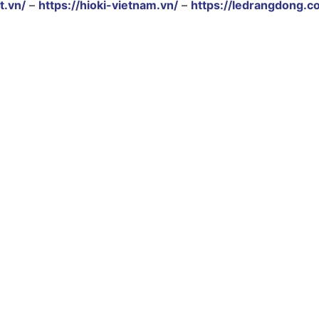
t.vn/
–
https://hioki-vietnam.vn/
–
https://ledrangdong.c