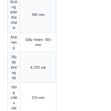
Đườ
ng
kính
180 mm
đĩa
nhá
m
Khả
Giấy nhám: 180
năn
mm
g
Tốc
độ
khô
4,700 v/p
ng
tải
Tổn
g
chiề
210 mm
u
dài