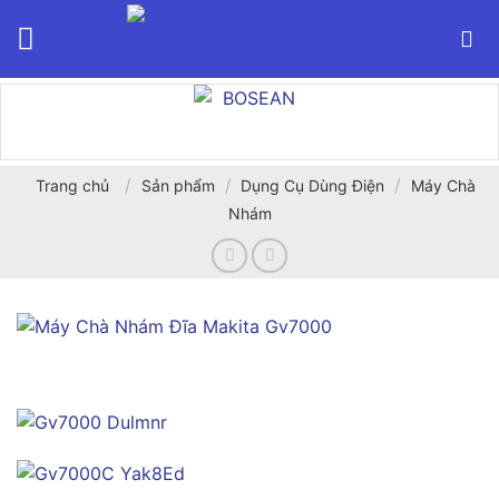
Bỏ
qua
nội
dung
/
/
/
Trang chủ
Sản phẩm
Dụng Cụ Dùng Điện
Máy Chà
Nhám