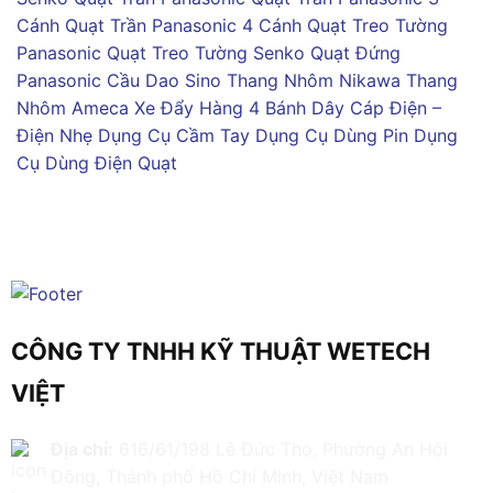
Cánh
Quạt Trần Panasonic 4 Cánh
Quạt Treo Tường
Panasonic
Quạt Treo Tường Senko
Quạt Đứng
Panasonic
Cầu Dao Sino
Thang Nhôm Nikawa
Thang
Nhôm Ameca
Xe Đẩy Hàng 4 Bánh
Dây Cáp Điện –
Điện Nhẹ
Dụng Cụ Cầm Tay
Dụng Cụ Dùng Pin
Dụng
Cụ Dùng Điện
Quạt
CÔNG TY TNHH KỸ THUẬT WETECH
VIỆT
Địa chỉ:
616/61/198 Lê Đức Thọ, Phường An Hội
Đông, Thành phố Hồ Chí Minh, Việt Nam