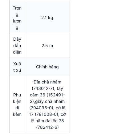
Trọn
g
2.1 kg
lượn
g
Dây
dẫn
2.5 m
điện
Xuấ
Chính hãng
t xứ
Đĩa chà nhám
(743012-7), tay
Phụ
cầm 36 (152491-
kiện
2),giấy chà nhám
đi
(794095-0), cờ lê
kèm
17 (781008-0), cờ
lê hãm đai ốc 28
(782412-6)