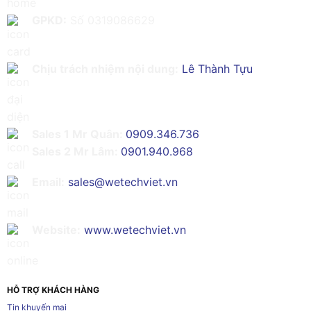
GPKD:
Số 0319086629
Chịu trách nhiệm nội dung:
Lê Thành Tựu
Sales 1 Mr Quân:
0909.346.736
Sales 2 Mr Lâm:
0901.940.968
Email:
sales@wetechviet.vn
Website:
www.wetechviet.vn
HỖ TRỢ KHÁCH HÀNG
Tin khuyến mại