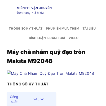
MIỄN PHÍ VẬN CHUYỂN
Đơn hàng > 3 triệu
THÔNG SỐ KỸ THUẬT
PHỤ KIỆN MUA THÊM
TÀI LIỆU
BÌNH LUẬN & ĐÁNH GIÁ
VIDEO
Máy chà nhám quỹ đạo tròn
Makita M9204B
THÔNG SỐ KỸ THUẬT
Công
240 W
suất