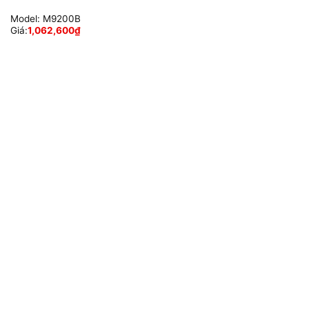
Model:
M9200B
Giá:
1,062,600
₫