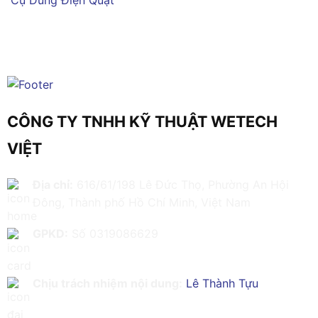
CÔNG TY TNHH KỸ THUẬT WETECH
VIỆT
Địa chỉ:
616/61/198 Lê Đức Thọ, Phường An Hội
Đông, Thành phố Hồ Chí Minh, Việt Nam
GPKD:
Số 0319086629
Chịu trách nhiệm nội dung:
Lê Thành Tựu