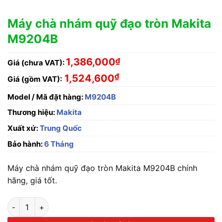
Máy chà nhám quỹ đạo tròn Makita
M9204B
1,386,000
₫
Giá (chưa VAT):
₫
1,524,600
Giá (gồm VAT):
Model / Mã đặt hàng:
M9204B
Thương hiệu:
Makita
Xuất xứ:
Trung Quốc
Bảo hành:
6 Tháng
Máy chà nhám quỹ đạo tròn Makita M9204B chính
hãng, giá tốt.
Máy chà nhám quỹ đạo tròn Makita M9204B số lượng