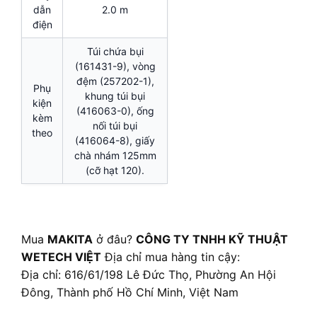
dẫn
2.0 m
điện
Túi chứa bụi
(161431-9), vòng
đệm (257202-1),
Phụ
khung túi bụi
kiện
(416063-0), ống
kèm
nối túi bụi
theo
(416064-8), giấy
chà nhám 125mm
(cỡ hạt 120).
Mua
MAKITA
ở đâu?
CÔNG TY TNHH KỸ THUẬT
WETECH VIỆT
Địa chỉ mua hàng tin cậy:
Địa chỉ: 616/61/198 Lê Đức Thọ, Phường An Hội
Đông, Thành phố Hồ Chí Minh, Việt Nam