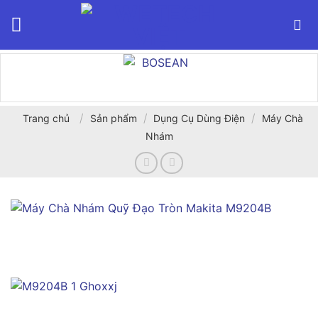
Bỏ
qua
nội
dung
/
/
/
Trang chủ
Sản phẩm
Dụng Cụ Dùng Điện
Máy Chà
Nhám