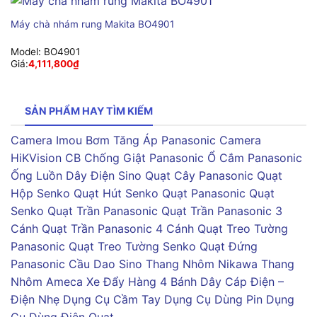
Máy chà nhám rung Makita BO4901
Model:
BO4901
Giá:
4,111,800
₫
SẢN PHẨM HAY TÌM KIẾM
Camera Imou
Bơm Tăng Áp Panasonic
Camera
HiKVision
CB Chống Giật Panasonic
Ổ Cắm Panasonic
Ống Luồn Dây Điện Sino
Quạt Cây Panasonic
Quạt
Hộp Senko
Quạt Hút Senko
Quạt Panasonic
Quạt
Senko
Quạt Trần Panasonic
Quạt Trần Panasonic 3
Cánh
Quạt Trần Panasonic 4 Cánh
Quạt Treo Tường
Panasonic
Quạt Treo Tường Senko
Quạt Đứng
Panasonic
Cầu Dao Sino
Thang Nhôm Nikawa
Thang
Nhôm Ameca
Xe Đẩy Hàng 4 Bánh
Dây Cáp Điện –
Điện Nhẹ
Dụng Cụ Cầm Tay
Dụng Cụ Dùng Pin
Dụng
Cụ Dùng Điện
Quạt