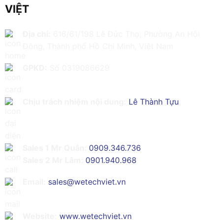
VIỆT
Địa chỉ:
616/61/198 Lê Đức Thọ, Phường An Hội
Đông, Thành phố Hồ Chí Minh, Việt Nam
GPKD:
Số 0319086629
Chịu trách nhiệm nội dung:
Lê Thành Tựu
Sales 1 Mr Quân:
0909.346.736
Sales 2 Mr Lâm:
0901.940.968
Email:
sales@wetechviet.vn
Website:
www.wetechviet.vn