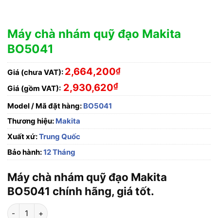
Máy chà nhám quỹ đạo Makita
BO5041
2,664,200
₫
Giá (chưa VAT):
₫
2,930,620
Giá (gồm VAT):
Model / Mã đặt hàng:
BO5041
Thương hiệu:
Makita
Xuất xứ:
Trung Quốc
Bảo hành:
12 Tháng
Máy chà nhám quỹ đạo Makita
BO5041 chính hãng, giá tốt.
Máy chà nhám quỹ đạo Makita BO5041 số lượng