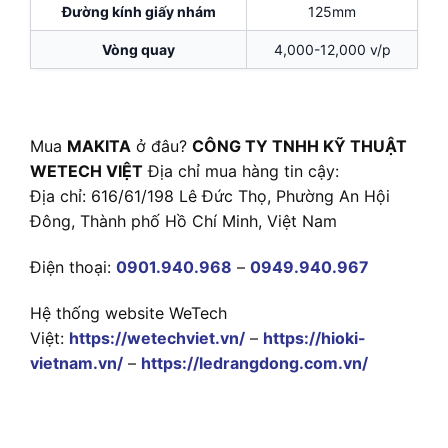
Đường kính giấy nhám
125mm
Vòng quay
4,000-12,000 v/p
Mua
MAKITA
ở đâu?
CÔNG TY TNHH KỸ THUẬT
WETECH VIỆT
Địa chỉ mua hàng tin cậy:
Địa chỉ: 616/61/198 Lê Đức Thọ, Phường An Hội
Đông, Thành phố Hồ Chí Minh, Việt Nam
Điện thoại:
0901.940.968
–
0949.940.967
Hệ thống website WeTech
Việt:
https://wetechviet.vn/
–
https://hioki-
vietnam.vn/
–
https://ledrangdong.com.vn/