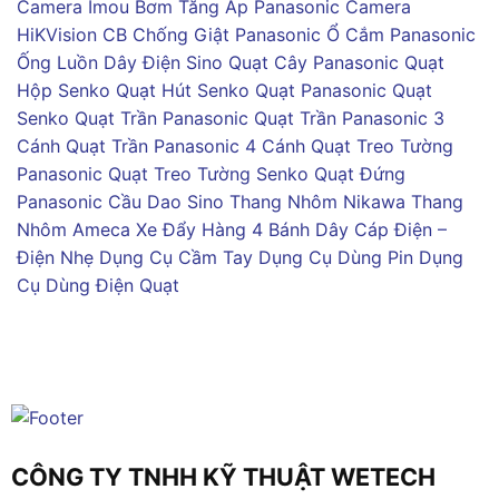
Camera Imou
Bơm Tăng Áp Panasonic
Camera
HiKVision
CB Chống Giật Panasonic
Ổ Cắm Panasonic
Ống Luồn Dây Điện Sino
Quạt Cây Panasonic
Quạt
Hộp Senko
Quạt Hút Senko
Quạt Panasonic
Quạt
Senko
Quạt Trần Panasonic
Quạt Trần Panasonic 3
Cánh
Quạt Trần Panasonic 4 Cánh
Quạt Treo Tường
Panasonic
Quạt Treo Tường Senko
Quạt Đứng
Panasonic
Cầu Dao Sino
Thang Nhôm Nikawa
Thang
Nhôm Ameca
Xe Đẩy Hàng 4 Bánh
Dây Cáp Điện –
Điện Nhẹ
Dụng Cụ Cầm Tay
Dụng Cụ Dùng Pin
Dụng
Cụ Dùng Điện
Quạt
CÔNG TY TNHH KỸ THUẬT WETECH