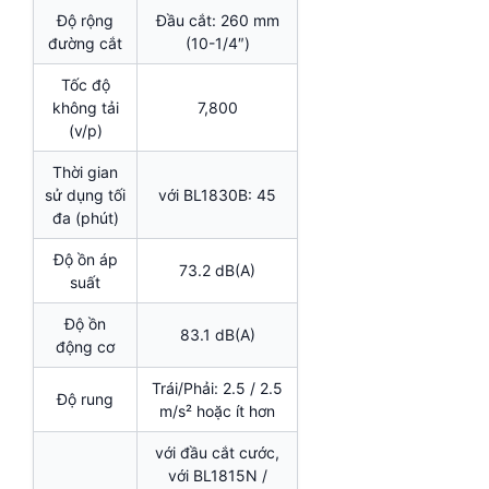
Độ rộng
Đầu cắt: 260 mm
đường cắt
(10-1/4″)
Tốc độ
không tải
7,800
(v/p)
Thời gian
sử dụng tối
với BL1830B: 45
đa (phút)
Độ ồn áp
73.2 dB(A)
suất
Độ ồn
83.1 dB(A)
động cơ
Trái/Phải: 2.5 / 2.5
Độ rung
m/s² hoặc ít hơn
với đầu cắt cước,
với BL1815N /