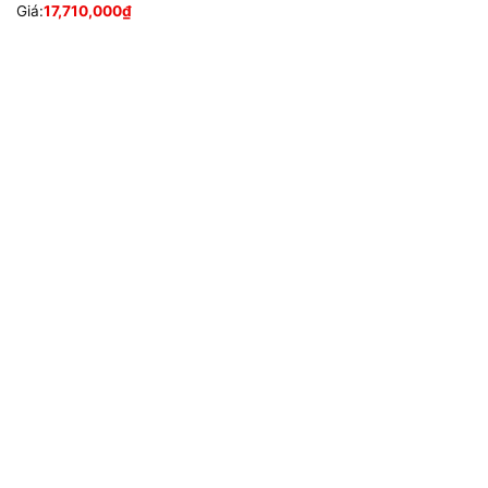
Giá:
17,710,000
₫