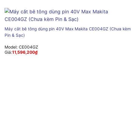
Máy cắt bê tông dùng pin 40V Max Makita CE004GZ (Chưa kèm
Pin & Sạc)
Model:
CE004GZ
Giá:
11,596,200
₫