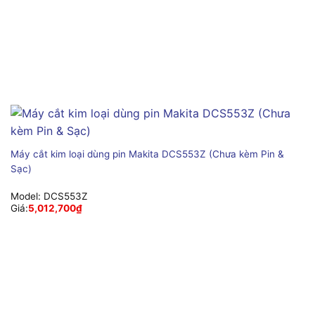
Máy cắt kim loại dùng pin Makita DCS553Z (Chưa kèm Pin &
Sạc)
Model:
DCS553Z
Giá:
5,012,700
₫