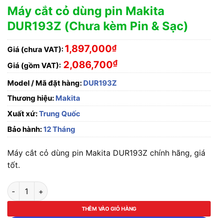
Máy cắt cỏ dùng pin Makita
DUR193Z (Chưa kèm Pin & Sạc)
1,897,000
₫
Giá (chưa VAT):
₫
2,086,700
Giá (gồm VAT):
Model / Mã đặt hàng:
DUR193Z
Thương hiệu:
Makita
Xuất xứ:
Trung Quốc
Bảo hành:
12 Tháng
Máy cắt cỏ dùng pin Makita DUR193Z chính hãng, giá
tốt.
Máy cắt cỏ dùng pin Makita DUR193Z (Chưa kèm Pin & Sạc) số
THÊM VÀO GIỎ HÀNG