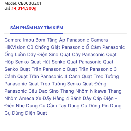
Model:
CE003GZ01
Giá:
14,314,300
₫
SẢN PHẨM HAY TÌM KIẾM
Camera Imou
Bơm Tăng Áp Panasonic
Camera
HiKVision
CB Chống Giật Panasonic
Ổ Cắm Panasonic
Ống Luồn Dây Điện Sino
Quạt Cây Panasonic
Quạt
Hộp Senko
Quạt Hút Senko
Quạt Panasonic
Quạt
Senko
Quạt Trần Panasonic
Quạt Trần Panasonic 3
Cánh
Quạt Trần Panasonic 4 Cánh
Quạt Treo Tường
Panasonic
Quạt Treo Tường Senko
Quạt Đứng
Panasonic
Cầu Dao Sino
Thang Nhôm Nikawa
Thang
Nhôm Ameca
Xe Đẩy Hàng 4 Bánh
Dây Cáp Điện –
Điện Nhẹ
Dụng Cụ Cầm Tay
Dụng Cụ Dùng Pin
Dụng
Cụ Dùng Điện
Quạt