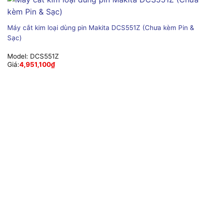
Máy cắt kim loại dùng pin Makita DCS551Z (Chưa kèm Pin &
Sạc)
Model:
DCS551Z
Giá:
4,951,100
₫