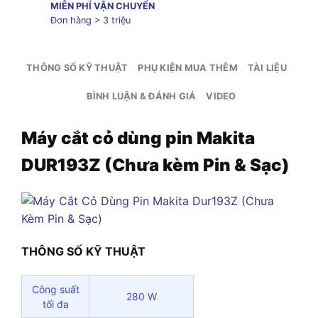
MIỄN PHÍ VẬN CHUYỂN
Đơn hàng > 3 triệu
THÔNG SỐ KỸ THUẬT
PHỤ KIỆN MUA THÊM
TÀI LIỆU
BÌNH LUẬN & ĐÁNH GIÁ
VIDEO
Máy cắt cỏ dùng pin Makita
DUR193Z (Chưa kèm Pin & Sạc)
THÔNG SỐ KỸ THUẬT
Công suất
280 W
tối đa