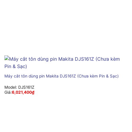
Máy cắt tôn dùng pin Makita DJS161Z (Chưa kèm Pin & Sạc)
Model:
DJS161Z
Giá:
6,021,400
₫