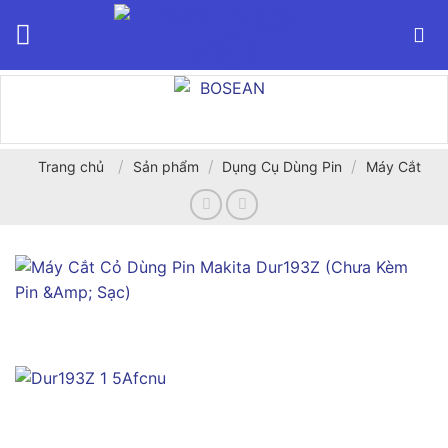
Bỏ
qua
nội
dung
/
/
/
Trang chủ
Sản phẩm
Dụng Cụ Dùng Pin
Máy Cắt