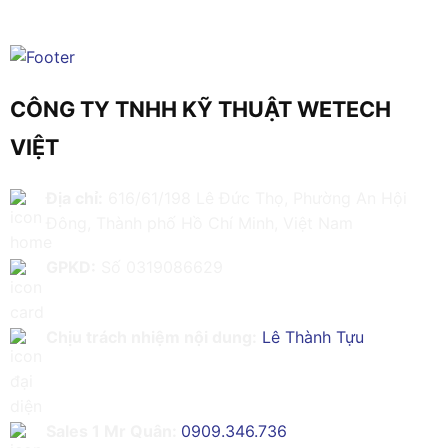
CÔNG TY TNHH KỸ THUẬT WETECH
VIỆT
Địa chỉ:
616/61/198 Lê Đức Thọ, Phường An Hội
Đông, Thành phố Hồ Chí Minh, Việt Nam
GPKD:
Số 0319086629
Chịu trách nhiệm nội dung:
Lê Thành Tựu
Sales 1 Mr Quân:
0909.346.736