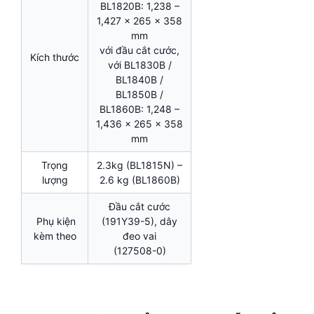
BL1820B: 1,238 –
1,427 x 265 x 358
mm
với đầu cắt cước,
Kích thước
với BL1830B /
BL1840B /
BL1850B /
BL1860B: 1,248 –
1,436 x 265 x 358
mm
Trọng
2.3kg (BL1815N) –
lượng
2.6 kg (BL1860B)
Đầu cắt cước
Phụ kiện
(191Y39-5), dây
kèm theo
đeo vai
(127508-0)