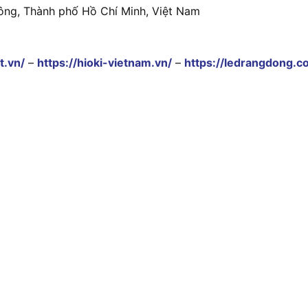
ông, Thành phố Hồ Chí Minh, Việt Nam
t.vn/
–
https://hioki-vietnam.vn/
–
https://ledrangdong.c