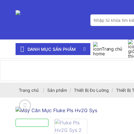
Bỏ
qua
Tìm
nội
kiếm:
dung
Trang chủ
DANH MỤC SẢN PHẨM
/
/
/
Trang chủ
Sản phẩm
Thiết Bị Đo Lường
Thiết Bị 