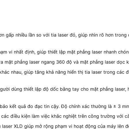
ơn gấp nhiều lần so với tia laser đỏ, giúp nhìn rõ hơn tro
 vi nhất định, giúp thiết lập mặt phẳng laser nhanh chón
a mặt phẳng laser ngang 360 độ và mặt phẳng laser dọc khi
hác nhau, giúp tăng khả năng hiển thị tia laser trong các 
ười dùng thiết lập độ dốc bằng tay cho mặt phẳng laser, 
ảo kết quả đo đạc tin cậy. Độ chính xác thường là ± 3 mm
các điều kiện làm việc khắc nghiệt trên công trường với c
u laser XLD giúp mở rộng phạm vi hoạt động của máy lên đ