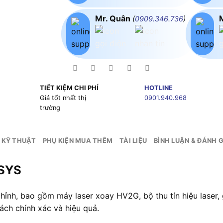
Mr. Quân
(
0909.346.736
)
TIẾT KIỆM CHI PHÍ
HOTLINE
g
Giá tốt nhất thị
0901.940.968
trường
 KỸ THUẬT
PHỤ KIỆN MUA THÊM
TÀI LIỆU
BÌNH LUẬN & ĐÁNH G
 SYS
h, bao gồm máy laser xoay HV2G, bộ thu tín hiệu laser, g
ách chính xác và hiệu quả.