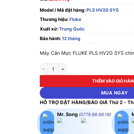
Model / Mã đặt hàng:
PLS HV2G SYS
Thương hiệu:
Fluke
Xuất xứ:
Trung Quốc
Bảo hành:
12 tháng
Máy Cân Mực FLUKE PLS HV2G SYS chính 
Máy Cân Mực FLUKE PLS HV2G SYS số lượng
THÊM VÀO GIỎ HÀ
MUA NGAY
HỖ TRỢ ĐẶT HÀNG/BÁO GIÁ Thứ 2 - Thứ
Mr. Song
(
0779.68.68.19
)