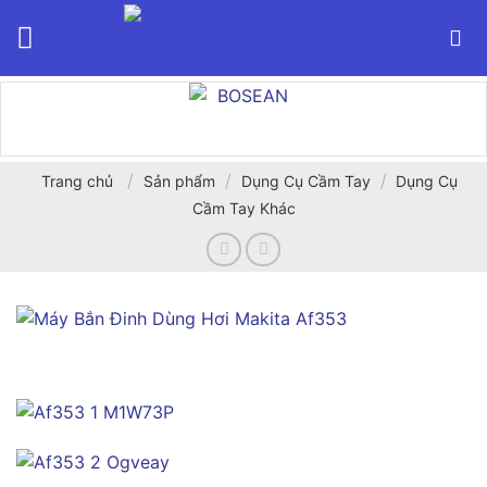
Bỏ
qua
nội
dung
/
/
/
Trang chủ
Sản phẩm
Dụng Cụ Cầm Tay
Dụng Cụ
Cầm Tay Khác