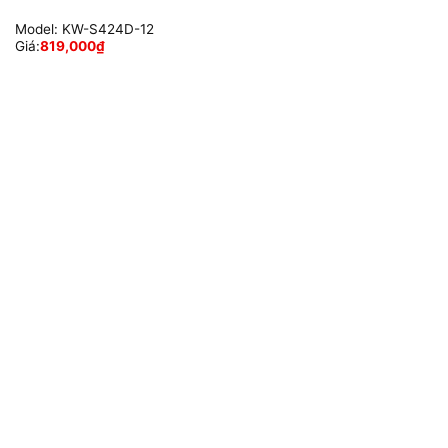
Model:
KW-S424D-12
Giá:
819,000
₫