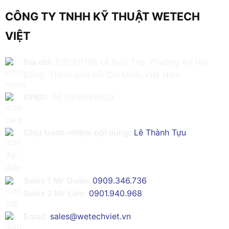
CÔNG TY TNHH KỸ THUẬT WETECH
VIỆT
Địa chỉ:
616/61/198 Lê Đức Thọ, Phường An Hội
Đông, Thành phố Hồ Chí Minh, Việt Nam
GPKD:
Số 0319086629
Chịu trách nhiệm nội dung:
Lê Thành Tựu
Sales 1 Mr Quân:
0909.346.736
Sales 2 Mr Lâm:
0901.940.968
Email:
sales@wetechviet.vn