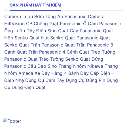
SẢN PHẨM HAY TÌM KIẾM
Camera Imou
Bơm Tăng Áp Panasonic
Camera
HiKVision
CB Chống Giật Panasonic
Ổ Cắm Panasonic
Ống Luồn Dây Điện Sino
Quạt Cây Panasonic
Quạt
Hộp Senko
Quạt Hút Senko
Quạt Panasonic
Quạt
Senko
Quạt Trần Panasonic
Quạt Trần Panasonic 3
Cánh
Quạt Trần Panasonic 4 Cánh
Quạt Treo Tường
Panasonic
Quạt Treo Tường Senko
Quạt Đứng
Panasonic
Cầu Dao Sino
Thang Nhôm Nikawa
Thang
Nhôm Ameca
Xe Đẩy Hàng 4 Bánh
Dây Cáp Điện –
Điện Nhẹ
Dụng Cụ Cầm Tay
Dụng Cụ Dùng Pin
Dụng
Cụ Dùng Điện
Quạt