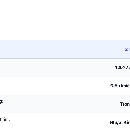
2
120x7
Điều khiể
g:
Tron
phẩm:
Nhựa, Kí