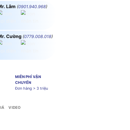
Mr. Lâm
(
0901.940.968
)
Mr. Cường
(
0779.008.018
)
MIỄN PHÍ VẬN
CHUYỂN
Đơn hàng > 3 triệu
IÁ
VIDEO
ifi MPE SO2/SC