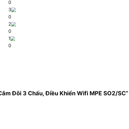
0
3
0
2
0
1
0
 Cắm Đôi 3 Chấu, Điều Khiển Wifi MPE SO2/SC”