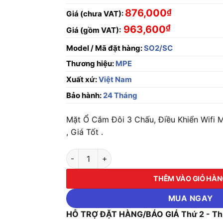
876,000
₫
Giá (chưa VAT):
₫
963,600
Giá (gồm VAT):
Model / Mã đặt hàng:
SO2/SC
Thương hiệu:
MPE
Xuất xứ:
Việt Nam
Bảo hành:
24 Tháng
Mặt Ổ Cắm Đôi 3 Chấu, Điều Khiển Wifi
, Giá Tốt .
Mặt Ổ Cắm Đôi 3 Chấu, Điều Khiển Wifi MPE 
THÊM VÀO GIỎ HÀ
MUA NGAY
HỖ TRỢ ĐẶT HÀNG/BÁO GIÁ Thứ 2 - Thứ