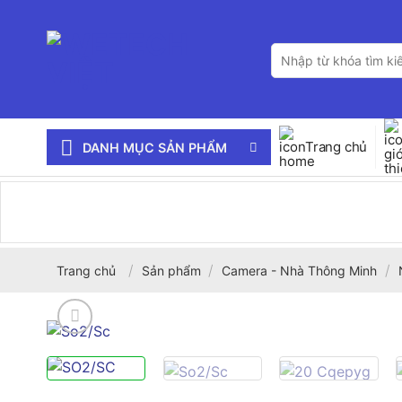
Bỏ
qua
Tìm
nội
kiếm:
dung
Trang chủ
DANH MỤC SẢN PHẨM
/
/
/
Trang chủ
Sản phẩm
Camera - Nhà Thông Minh