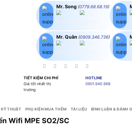
Mr. Song
(
0779.68.68.19
)
Mr. Quân
(
0909.346.736
)
TIẾT KIỆM CHI PHÍ
HOTLINE
g
Giá tốt nhất thị
0901.940.968
trường
 KỸ THUẬT
PHỤ KIỆN MUA THÊM
TÀI LIỆU
BÌNH LUẬN & ĐÁNH G
 Chấu, Điều Khiển W