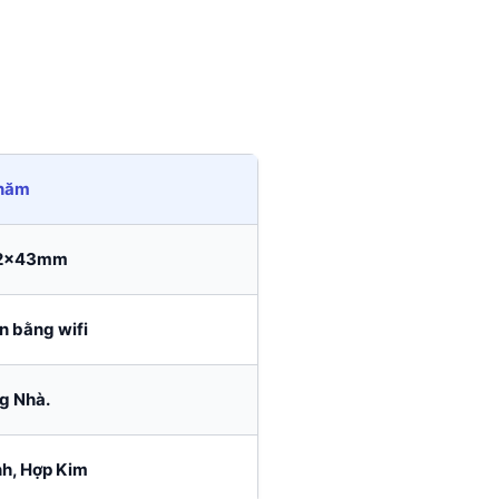
 năm
2x43mm
n bằng wifi
g Nhà.
nh, Hợp Kim