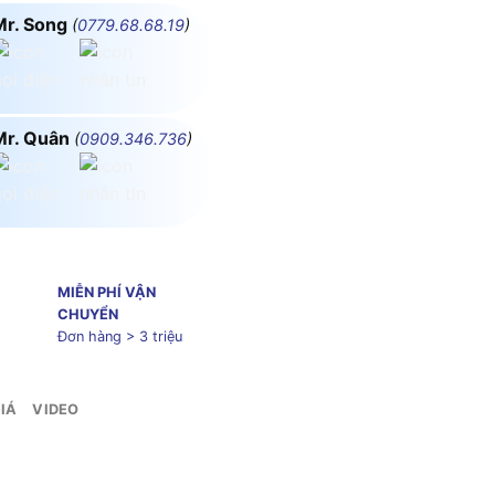
Mr. Song
(
0779.68.68.19
)
Mr. Quân
(
0909.346.736
)
MIỄN PHÍ VẬN
CHUYỂN
Đơn hàng > 3 triệu
IÁ
VIDEO
ển Wifi MPE DIM1/SC