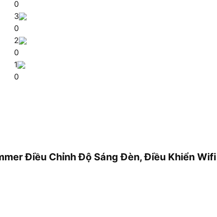
0
3
0
2
0
1
0
immer Điều Chỉnh Độ Sáng Đèn, Điều Khiển Wi