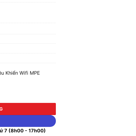
u Khiển Wifi MPE
iển Wifi MPE DIM1/SC số lượng
NG
 7 (8h00 - 17h00)