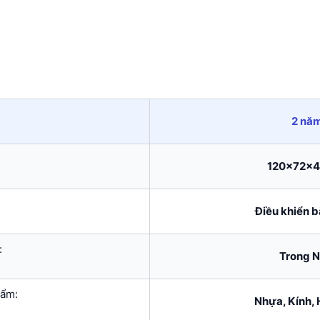
2 nă
120x72x
Điều khiển b
:
Trong N
hẩm:
Nhựa, Kính,