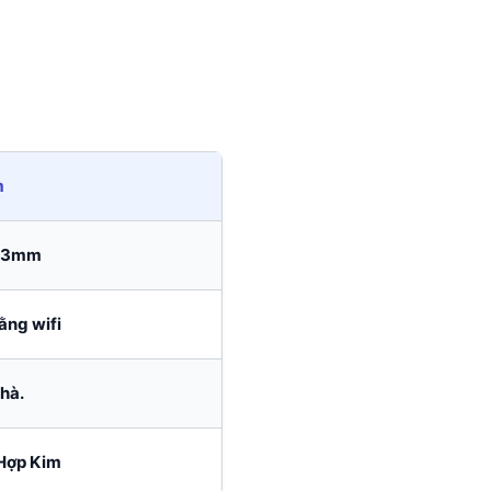
m
43mm
ằng wifi
hà.
 Hợp Kim