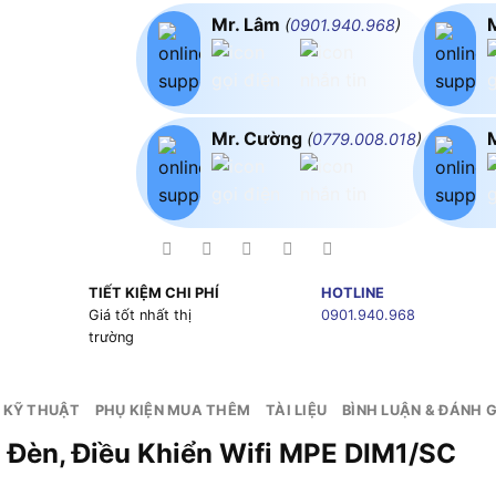
Mr. Lâm
(
0901.940.968
)
Mr. Cường
(
0779.008.018
)
TIẾT KIỆM CHI PHÍ
HOTLINE
g
Giá tốt nhất thị
0901.940.968
trường
 KỸ THUẬT
PHỤ KIỆN MUA THÊM
TÀI LIỆU
BÌNH LUẬN & ĐÁNH G
h Độ Sáng Đèn, Điều Khi