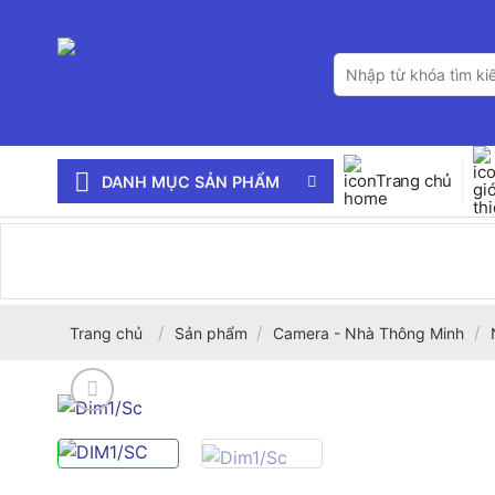
Bỏ
qua
Tìm
nội
kiếm:
dung
Trang chủ
DANH MỤC SẢN PHẨM
/
/
/
Trang chủ
Sản phẩm
Camera - Nhà Thông Minh