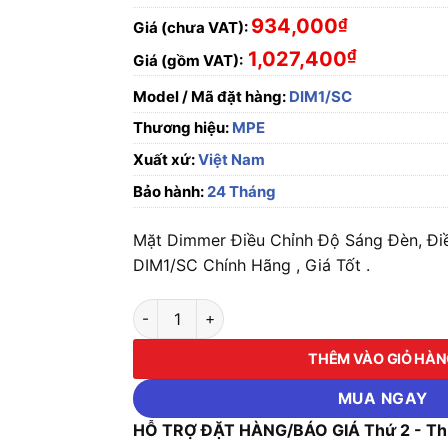
934,000
₫
Giá (chưa VAT):
₫
1,027,400
Giá (gồm VAT):
Model / Mã đặt hàng:
DIM1/SC
Thương hiệu:
MPE
Xuất xứ:
Việt Nam
Bảo hành:
24 Tháng
Mặt Dimmer Điều Chỉnh Độ Sáng Đèn, Điề
DIM1/SC Chính Hãng , Giá Tốt .
Mặt Dimmer Điều Chỉnh Độ Sáng Đèn, Điều Kh
THÊM VÀO GIỎ HÀ
MUA NGAY
HỖ TRỢ ĐẶT HÀNG/BÁO GIÁ Thứ 2 - Thứ