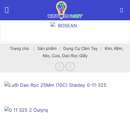
Bỏ
qua
nội
dung
/
/
/
Trang chủ
Sản phẩm
Dụng Cụ Cầm Tay
Kìm, Kềm,
Kéo, Cưa, Dao Rọc Giấy