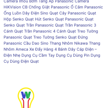
Camera Imou
Bơm Tăng Áp Panasonic
Camera
HiKVision
CB Chống Giật Panasonic
Ổ Cắm Panasonic
Ống Luồn Dây Điện Sino
Quạt Cây Panasonic
Quạt
Hộp Senko
Quạt Hút Senko
Quạt Panasonic
Quạt
Senko
Quạt Trần Panasonic
Quạt Trần Panasonic 3
Cánh
Quạt Trần Panasonic 4 Cánh
Quạt Treo Tường
Panasonic
Quạt Treo Tường Senko
Quạt Đứng
Panasonic
Cầu Dao Sino
Thang Nhôm Nikawa
Thang
Nhôm Ameca
Xe Đẩy Hàng 4 Bánh
Dây Cáp Điện –
Điện Nhẹ
Dụng Cụ Cầm Tay
Dụng Cụ Dùng Pin
Dụng
Cụ Dùng Điện
Quạt