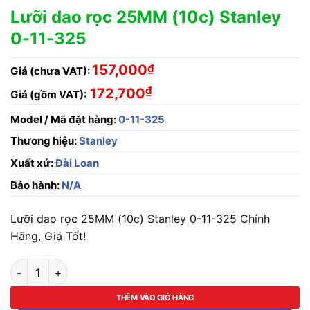
Lưỡi dao rọc 25MM (10c) Stanley
0-11-325
157,000
₫
Giá (chưa VAT):
₫
172,700
Giá (gồm VAT):
Model / Mã đặt hàng:
0-11-325
Thương hiệu:
Stanley
Xuất xứ:
Đài Loan
Bảo hành:
N/A
Lưỡi dao rọc 25MM (10c) Stanley 0-11-325 Chính
Hãng, Giá Tốt!
Lưỡi dao rọc 25MM (10c) Stanley 0-11-325 số lượng
THÊM VÀO GIỎ HÀNG