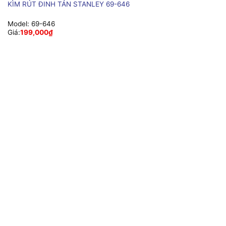
KÌM RÚT ĐINH TÁN STANLEY 69-646
Model:
69-646
Giá:
199,000
₫