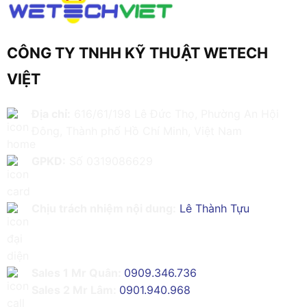
CÔNG TY TNHH KỸ THUẬT WETECH
VIỆT
Địa chỉ:
616/61/198 Lê Đức Thọ, Phường An Hội
Đông, Thành phố Hồ Chí Minh, Việt Nam
GPKD:
Số 0319086629
Chịu trách nhiệm nội dung:
Lê Thành Tựu
Sales 1 Mr Quân:
0909.346.736
Sales 2 Mr Lâm:
0901.940.968