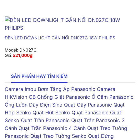
ĐÈN LED DOWNLIGHT GẮN NỔI DN027C 18W PHILIPS
Model:
DN027C
Giá:
521,000
₫
SẢN PHẨM HAY TÌM KIẾM
Camera Imou
Bơm Tăng Áp Panasonic
Camera
HiKVision
CB Chống Giật Panasonic
Ổ Cắm Panasonic
Ống Luồn Dây Điện Sino
Quạt Cây Panasonic
Quạt
Hộp Senko
Quạt Hút Senko
Quạt Panasonic
Quạt
Senko
Quạt Trần Panasonic
Quạt Trần Panasonic 3
Cánh
Quạt Trần Panasonic 4 Cánh
Quạt Treo Tường
Panasonic
Quạt Treo Tường Senko
Quạt Đứng