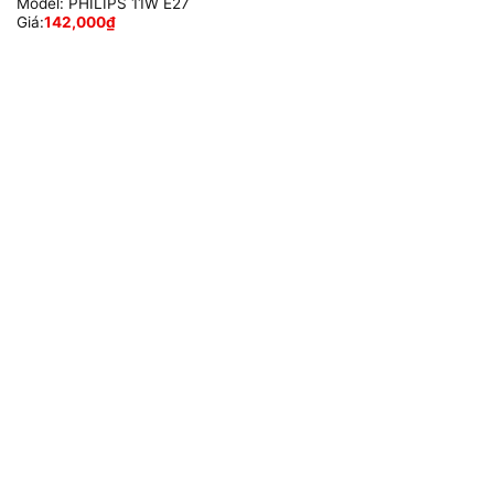
Model:
PHILIPS 11W E27
Giá:
142,000
₫