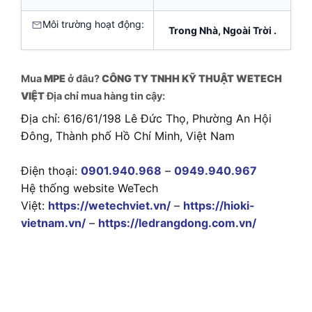
Môi trường hoạt động:
Trong Nhà, Ngoài Trời .
Mua
MPE
ở đâu?
CÔNG TY TNHH KỸ THUẬT WETECH
VIỆT
Địa chỉ mua hàng tin cậy:
Địa chỉ: 616/61/198 Lê Đức Thọ, Phường An Hội
Đông, Thành phố Hồ Chí Minh, Việt Nam
Điện thoại:
0901.940.968
–
0949.940.967
Hệ thống website WeTech
Việt:
https://wetechviet.vn/
–
https://hioki-
vietnam.vn/
–
https://ledrangdong.com.vn/