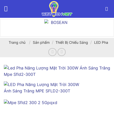
Bỏ
qua
nội
dung
/
/
/
Trang chủ
Sản phẩm
Thiết Bị Chiếu Sáng
LED Pha