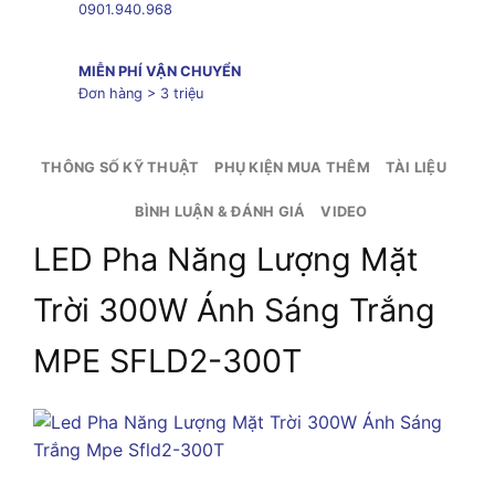
0901.940.968
MIỄN PHÍ VẬN CHUYỂN
Đơn hàng > 3 triệu
THÔNG SỐ KỸ THUẬT
PHỤ KIỆN MUA THÊM
TÀI LIỆU
BÌNH LUẬN & ĐÁNH GIÁ
VIDEO
LED Pha Năng Lượng Mặt
Trời 300W Ánh Sáng Trắng
MPE SFLD2-300T