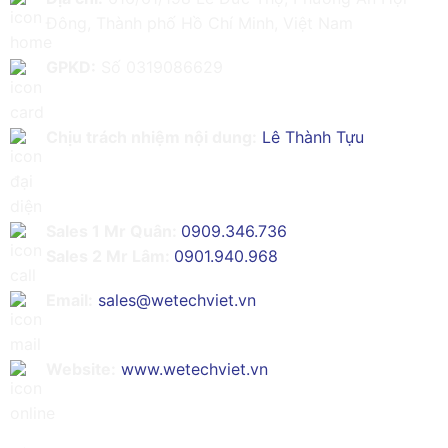
Đông, Thành phố Hồ Chí Minh, Việt Nam
GPKD:
Số 0319086629
Chịu trách nhiệm nội dung:
Lê Thành Tựu
Sales 1 Mr Quân:
0909.346.736
Sales 2 Mr Lâm:
0901.940.968
Email:
sales@wetechviet.vn
Website:
www.wetechviet.vn