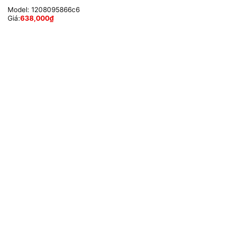
Model:
1208095866c6
Giá:
638,000
₫