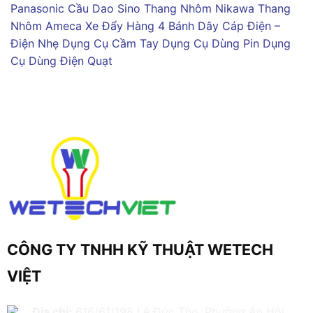
Panasonic
Cầu Dao Sino
Thang Nhôm Nikawa
Thang
Nhôm Ameca
Xe Đẩy Hàng 4 Bánh
Dây Cáp Điện –
Điện Nhẹ
Dụng Cụ Cầm Tay
Dụng Cụ Dùng Pin
Dụng
Cụ Dùng Điện
Quạt
CÔNG TY TNHH KỸ THUẬT WETECH
VIỆT
Địa chỉ:
616/61/198 Lê Đức Thọ, Phường An Hội