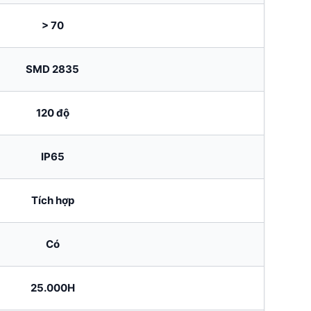
> 70
SMD 2835
120 độ
IP65
Tích hợp
Có
25.000H