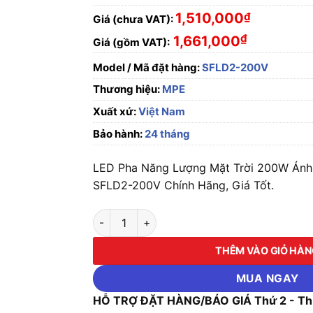
1,510,000
₫
Giá (chưa VAT):
₫
1,661,000
Giá (gồm VAT):
Model / Mã đặt hàng:
SFLD2-200V
Thương hiệu:
MPE
Xuất xứ:
Việt Nam
Bảo hành:
24 tháng
LED Pha Năng Lượng Mặt Trời 200W Án
SFLD2-200V Chính Hãng, Giá Tốt.
LED Pha Năng Lượng Mặt Trời 200W Ánh Sá
THÊM VÀO GIỎ HÀ
MUA NGAY
HỖ TRỢ ĐẶT HÀNG/BÁO GIÁ Thứ 2 - Thứ