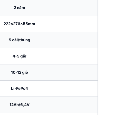
2 năm
222x276x55mm
5 cái/thùng
4-5 giờ
10-12 giờ
Li-FePo4
12Ah/6,4V