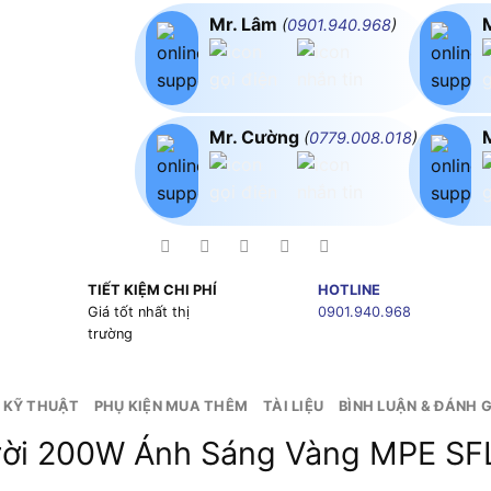
Mr. Lâm
(
0901.940.968
)
Mr. Cường
(
0779.008.018
)
TIẾT KIỆM CHI PHÍ
HOTLINE
g
Giá tốt nhất thị
0901.940.968
trường
 KỸ THUẬT
PHỤ KIỆN MUA THÊM
TÀI LIỆU
BÌNH LUẬN & ĐÁNH G
rời 200W Ánh Sáng Vàng MPE S