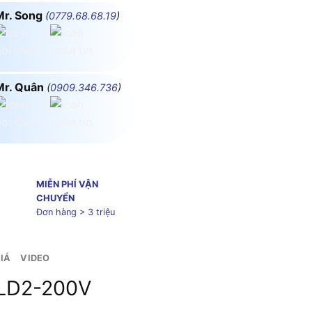
Mr. Song
(
0779.68.68.19
)
Mr. Quân
(
0909.346.736
)
MIỄN PHÍ VẬN
CHUYỂN
Đơn hàng > 3 triệu
IÁ
VIDEO
FLD2-200V