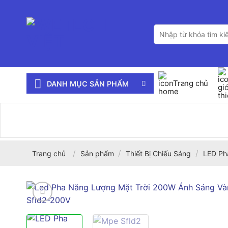
Bỏ
qua
Tìm
nội
kiếm:
dung
Trang chủ
DANH MỤC SẢN PHẨM
/
/
/
Trang chủ
Sản phẩm
Thiết Bị Chiếu Sáng
LED Ph