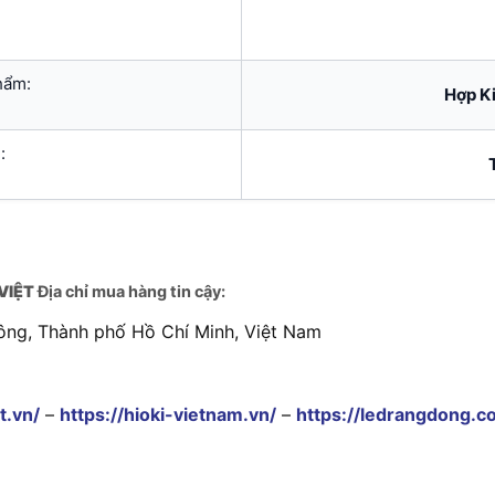
hẩm:
Hợp K
:
VIỆT
Địa chỉ mua hàng tin cậy:
ông, Thành phố Hồ Chí Minh, Việt Nam
t.vn/
–
https://hioki-vietnam.vn/
–
https://ledrangdong.c