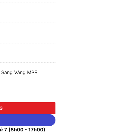
h Sáng Vàng MPE
ng Vàng MPE SFLD2-200V số lượng
NG
 7 (8h00 - 17h00)