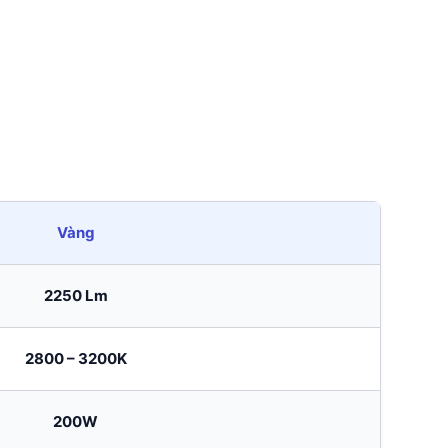
Vàng
2250 Lm
2800 – 3200K
200W