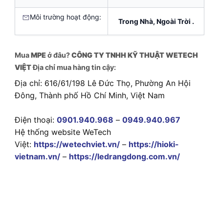
Môi trường hoạt động:
Trong Nhà, Ngoài Trời .
Mua
MPE
ở đâu?
CÔNG TY TNHH KỸ THUẬT WETECH
VIỆT
Địa chỉ mua hàng tin cậy:
Địa chỉ: 616/61/198 Lê Đức Thọ, Phường An Hội
Đông, Thành phố Hồ Chí Minh, Việt Nam
Điện thoại:
0901.940.968
–
0949.940.967
Hệ thống website WeTech
Việt:
https://wetechviet.vn/
–
https://hioki-
vietnam.vn/
–
https://ledrangdong.com.vn/