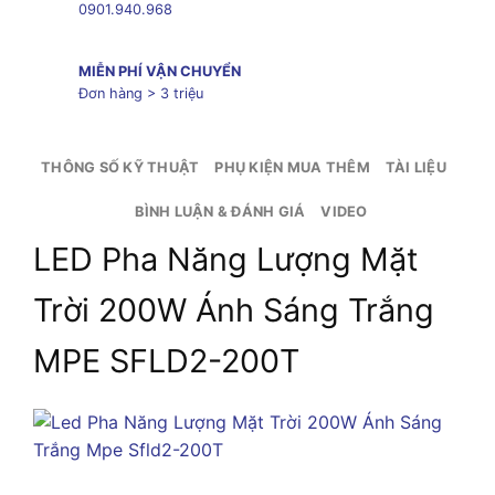
0901.940.968
MIỄN PHÍ VẬN CHUYỂN
Đơn hàng > 3 triệu
THÔNG SỐ KỸ THUẬT
PHỤ KIỆN MUA THÊM
TÀI LIỆU
BÌNH LUẬN & ĐÁNH GIÁ
VIDEO
LED Pha Năng Lượng Mặt
Trời 200W Ánh Sáng Trắng
MPE SFLD2-200T