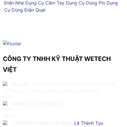
Điện Nhẹ
Dụng Cụ Cầm Tay
Dụng Cụ Dùng Pin
Dụng
Cụ Dùng Điện
Quạt
CÔNG TY TNHH KỸ THUẬT WETECH
VIỆT
Địa chỉ:
616/61/198 Lê Đức Thọ, Phường An Hội
Đông, Thành phố Hồ Chí Minh, Việt Nam
GPKD:
Số 0319086629
Chịu trách nhiệm nội dung:
Lê Thành Tựu