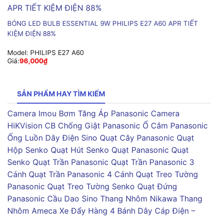
BÓNG LED BULB ESSENTIAL 9W PHILIPS E27 A60 APR TIẾT
KIỆM ĐIỆN 88%
Model:
PHILIPS E27 A60
Giá:
96,000
₫
SẢN PHẨM HAY TÌM KIẾM
Camera Imou
Bơm Tăng Áp Panasonic
Camera
HiKVision
CB Chống Giật Panasonic
Ổ Cắm Panasonic
Ống Luồn Dây Điện Sino
Quạt Cây Panasonic
Quạt
Hộp Senko
Quạt Hút Senko
Quạt Panasonic
Quạt
Senko
Quạt Trần Panasonic
Quạt Trần Panasonic 3
Cánh
Quạt Trần Panasonic 4 Cánh
Quạt Treo Tường
Panasonic
Quạt Treo Tường Senko
Quạt Đứng
Panasonic
Cầu Dao Sino
Thang Nhôm Nikawa
Thang
Nhôm Ameca
Xe Đẩy Hàng 4 Bánh
Dây Cáp Điện –