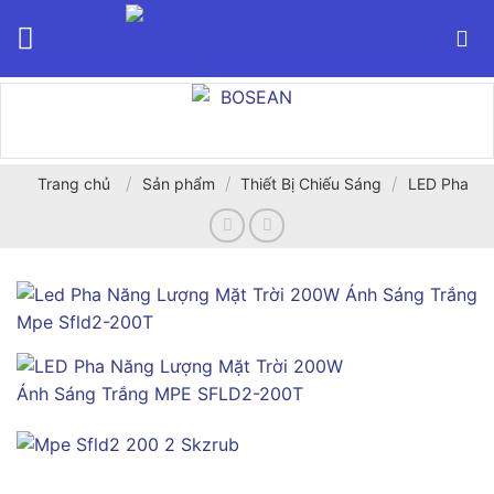
Bỏ
qua
nội
dung
/
/
/
Trang chủ
Sản phẩm
Thiết Bị Chiếu Sáng
LED Pha