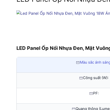
LED Panel Ốp Nổi Nhựa Đen, Mặt Vuô
Màu sắc ánh sáng
Công suất (W):
PF:
Quang thông (Lume