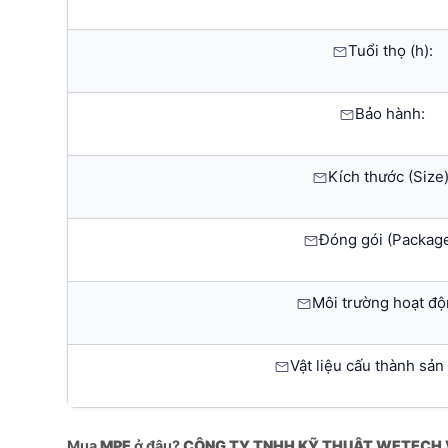
Tuổi thọ (h):
Bảo hành:
Kích thước (Size)
Đóng gói (Package
Môi trường hoạt độ
Vật liệu cấu thành sản
Mua
MPE
ở đâu?
CÔNG TY TNHH KỸ THUẬT WETECH 