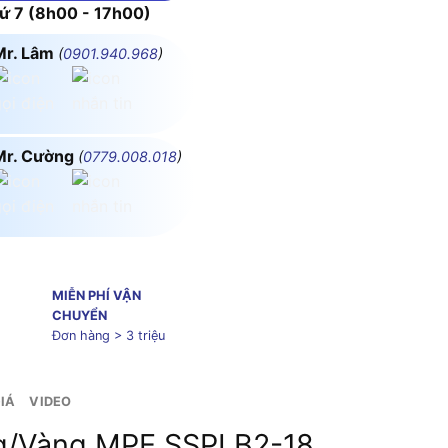
 7 (8h00 - 17h00)
Mr. Lâm
(
0901.940.968
)
Mr. Cường
(
0779.008.018
)
MIỄN PHÍ VẬN
CHUYỂN
Đơn hàng > 3 triệu
IÁ
VIDEO
ng/Vàng MPE SSPLB2-18