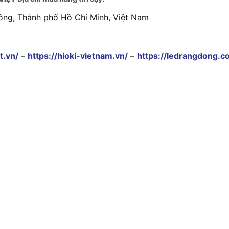
ông, Thành phố Hồ Chí Minh, Việt Nam
t.vn/
–
https://hioki-vietnam.vn/
–
https://ledrangdong.c