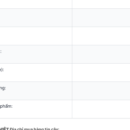
:
):
ng:
 phẩm:
VIỆT
Địa chỉ mua hàng tin cậy: