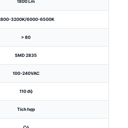
1800 Lm
2800-3200K/6000-6500K
> 80
SMD 2835
100-240VAC
110 độ
Tích hợp
Có