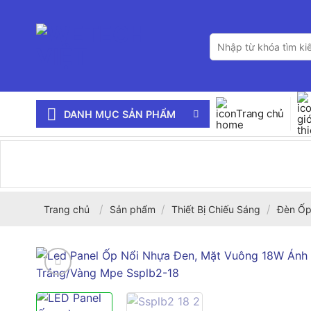
Bỏ
qua
Tìm
nội
kiếm:
dung
Trang chủ
DANH MỤC SẢN PHẨM
/
/
/
Trang chủ
Sản phẩm
Thiết Bị Chiếu Sáng
Đèn Ốp