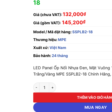
18
132,000
₫
Giá (chưa VAT):
₫
145,200
Giá (gồm VAT):
Model / Mã đặt hàng:
SSPLB2-18
Thương hiệu:
MPE
Xuất xứ:
Việt Nam
Bảo hành:
24 tháng
LED Panel Ốp Nổi Nhựa Đen, Mặt Vuông
Trắng/Vàng MPE SSPLB2-18 Chính Hãng, 
LED Panel Ốp Nổi Nhựa Đen, Mặt Vuông 18W
THÊM VÀO GIỎ HÀ
MUA NGAY