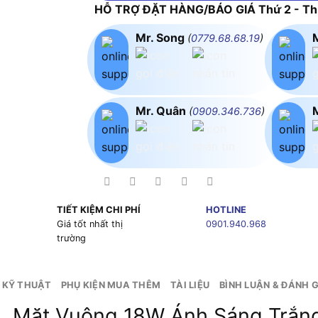
HỖ TRỢ ĐẶT HÀNG/BÁO GIÁ Thứ 2 - Thứ
Mr. Song
(
0779.68.68.19
)
Mr. Quân
(
0909.346.736
)
TIẾT KIỆM CHI PHÍ
HOTLINE
g
Giá tốt nhất thị
0901.940.968
trường
 KỸ THUẬT
PHỤ KIỆN MUA THÊM
TÀI LIỆU
BÌNH LUẬN & ĐÁNH G
n, Mặt Vuông 18W Ánh Sáng Trắ