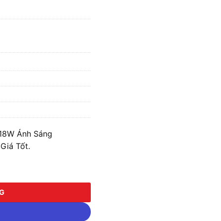
 18W Ánh Sáng
Giá Tốt.
 Ánh Sáng Trắng/Vàng MPE SSPLB2-18 số lượng
NG