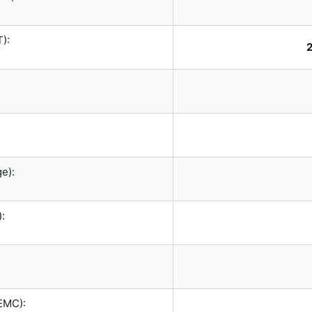
):
e):
:
(EMC):