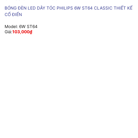
BÓNG ĐÈN LED DÂY TÓC PHILIPS 6W ST64 CLASSIC THIẾT KẾ
CỔ ĐIỂN
Model:
6W ST64
Giá:
103,000
₫