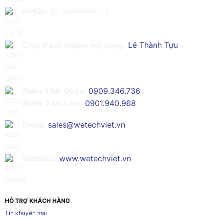
GPKD:
Số 0319086629
Chịu trách nhiệm nội dung:
Lê Thành Tựu
Sales 1 Mr Quân:
0909.346.736
Sales 2 Mr Lâm:
0901.940.968
Email:
sales@wetechviet.vn
Website:
www.wetechviet.vn
HỖ TRỢ KHÁCH HÀNG
Tin khuyến mại