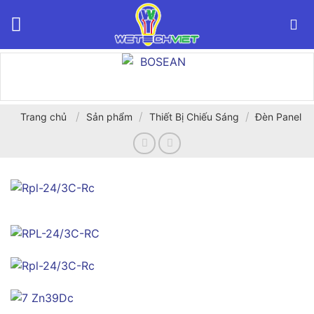
Bỏ
qua
nội
dung
/
/
/
Trang chủ
Sản phẩm
Thiết Bị Chiếu Sáng
Đèn Panel