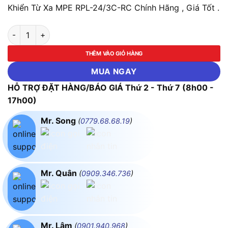
Khiển Từ Xa MPE RPL-24/3C-RC Chính Hãng , Giá Tốt .
LED Panel Âm Trần Hình Tròn 24W, 3 Chế Độ Màu Điều Khiển 
THÊM VÀO GIỎ HÀNG
MUA NGAY
HỖ TRỢ ĐẶT HÀNG/BÁO GIÁ Thứ 2 - Thứ 7 (8h00 -
17h00)
Mr. Song
(
0779.68.68.19
)
Mr. Quân
(
0909.346.736
)
Mr. Lâm
(
0901.940.968
)