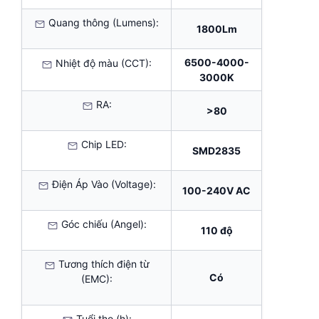
Quang thông (Lumens):
1800Lm
6500-4000-
Nhiệt độ màu (CCT):
3000K
RA:
>80
Chip LED:
SMD2835
Điện Áp Vào (Voltage):
100-240V AC
Góc chiếu (Angel):
110 độ
Tương thích điện từ
Có
(EMC):
Tuổi thọ (h):