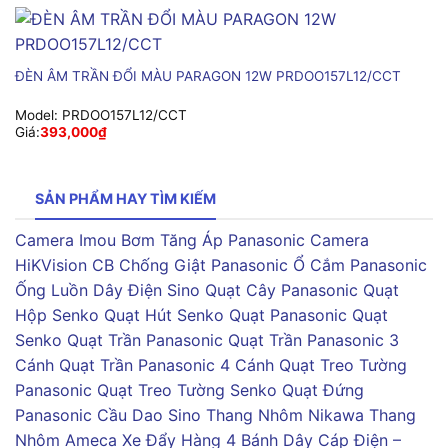
ĐÈN ÂM TRẦN ĐỔI MÀU PARAGON 12W PRDOO157L12/CCT
Model:
PRDOO157L12/CCT
Giá:
393,000
₫
SẢN PHẨM HAY TÌM KIẾM
Camera Imou
Bơm Tăng Áp Panasonic
Camera
HiKVision
CB Chống Giật Panasonic
Ổ Cắm Panasonic
Ống Luồn Dây Điện Sino
Quạt Cây Panasonic
Quạt
Hộp Senko
Quạt Hút Senko
Quạt Panasonic
Quạt
Senko
Quạt Trần Panasonic
Quạt Trần Panasonic 3
Cánh
Quạt Trần Panasonic 4 Cánh
Quạt Treo Tường
Panasonic
Quạt Treo Tường Senko
Quạt Đứng
Panasonic
Cầu Dao Sino
Thang Nhôm Nikawa
Thang
Nhôm Ameca
Xe Đẩy Hàng 4 Bánh
Dây Cáp Điện –