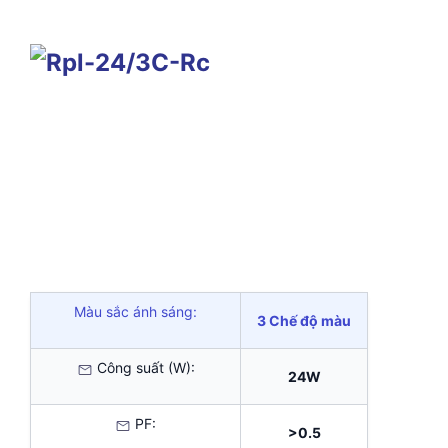
Màu sắc ánh sáng:
3 Chế độ màu
Công suất (W):
24W
PF:
>0.5