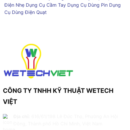
Điện Nhẹ
Dụng Cụ Cầm Tay
Dụng Cụ Dùng Pin
Dụng
Cụ Dùng Điện
Quạt
CÔNG TY TNHH KỸ THUẬT WETECH
VIỆT
Địa chỉ:
616/61/198 Lê Đức Thọ, Phường An Hội
Đông, Thành phố Hồ Chí Minh, Việt Nam