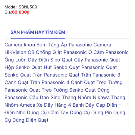
Model:
SBNL509
Giá:
62,000
₫
SẢN PHẨM HAY TÌM KIẾM
Camera Imou
Bơm Tăng Áp Panasonic
Camera
HiKVision
CB Chống Giật Panasonic
Ổ Cắm Panasonic
Ống Luồn Dây Điện Sino
Quạt Cây Panasonic
Quạt
Hộp Senko
Quạt Hút Senko
Quạt Panasonic
Quạt
Senko
Quạt Trần Panasonic
Quạt Trần Panasonic 3
Cánh
Quạt Trần Panasonic 4 Cánh
Quạt Treo Tường
Panasonic
Quạt Treo Tường Senko
Quạt Đứng
Panasonic
Cầu Dao Sino
Thang Nhôm Nikawa
Thang
Nhôm Ameca
Xe Đẩy Hàng 4 Bánh
Dây Cáp Điện –
Điện Nhẹ
Dụng Cụ Cầm Tay
Dụng Cụ Dùng Pin
Dụng
Cụ Dùng Điện
Quạt