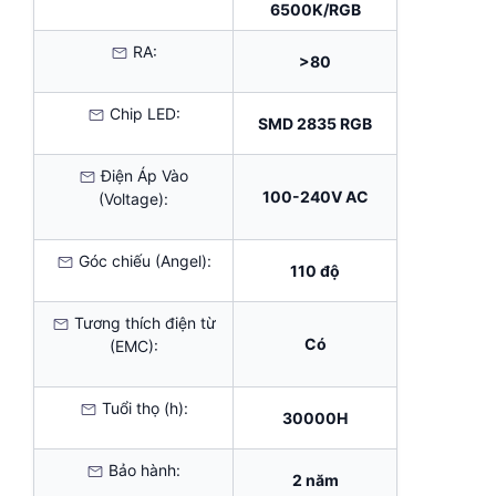
6500K/RGB
RA:
>80
Chip LED:
SMD 2835 RGB
Điện Áp Vào
100-240V AC
(Voltage):
Góc chiếu (Angel):
110 độ
Tương thích điện từ
Có
(EMC):
Tuổi thọ (h):
30000H
Bảo hành:
2 năm