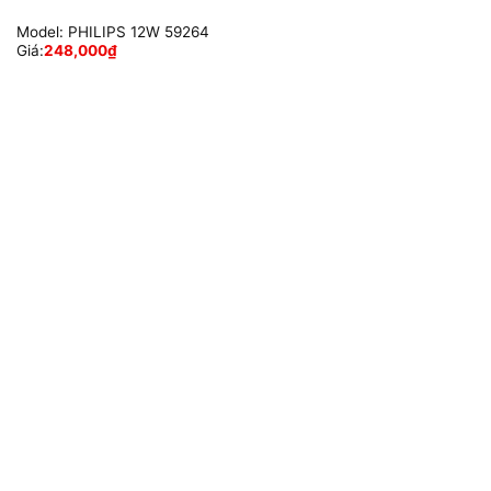
Model:
PHILIPS 12W 59264
Giá:
248,000
₫