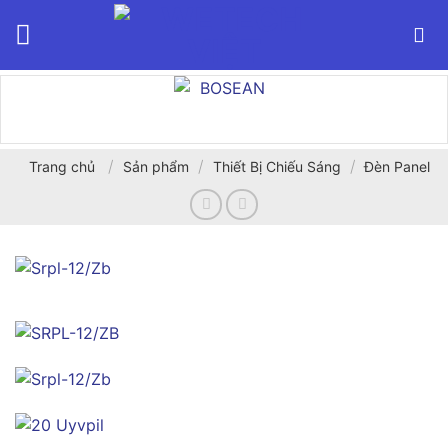
Bỏ
qua
nội
dung
/
/
/
Trang chủ
Sản phẩm
Thiết Bị Chiếu Sáng
Đèn Panel