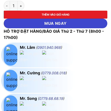
LED Panel Ốp Nổi Hình Tròn 24W RGB Điều Khiển Zigbee MPE
THÊM VÀO GIỎ HÀNG
MUA NGAY
HỖ TRỢ ĐẶT HÀNG/BÁO GIÁ Thứ 2 - Thứ 7 (8h00 -
17h00)
Mr. Lâm
(
0901.940.968
)
Mr. Cường
(
0779.008.018
)
Mr. Song
(
0779.68.68.19
)