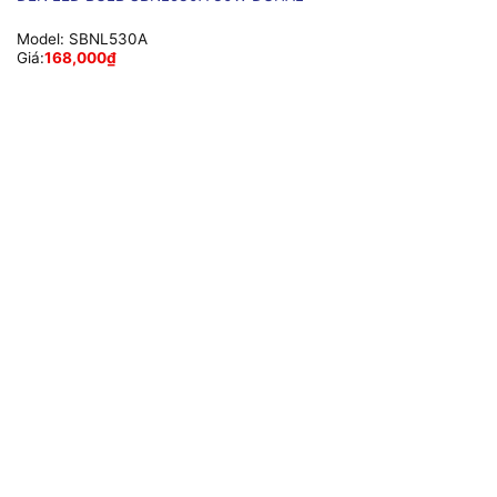
Model:
SBNL530A
Giá:
168,000
₫