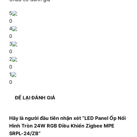
5
0
4
0
3
0
2
0
1
0
ĐỂ LẠI ĐÁNH GIÁ
Hãy là người đầu tiên nhận xét “LED Panel Ốp Nổi
Hình Tròn 24W RGB Điều Khiển Zigbee MPE
SRPL-24/ZB”