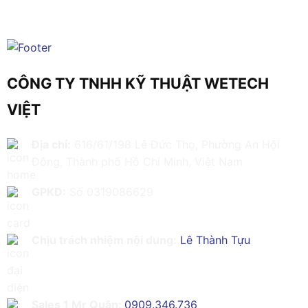
CÔNG TY TNHH KỸ THUẬT WETECH
VIỆT
Địa chỉ:
616/61/198 Lê Đức Thọ, Phường An Hội
Đông, Thành phố Hồ Chí Minh, Việt Nam
GPKD:
Số 0319086629
Chịu trách nhiệm nội dung:
Lê Thành Tựu
Sales 1 Mr Quân:
0909.346.736