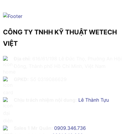
CÔNG TY TNHH KỸ THUẬT WETECH
VIỆT
Địa chỉ:
616/61/198 Lê Đức Thọ, Phường An Hội
Đông, Thành phố Hồ Chí Minh, Việt Nam
GPKD:
Số 0319086629
Chịu trách nhiệm nội dung:
Lê Thành Tựu
Sales 1 Mr Quân:
0909.346.736