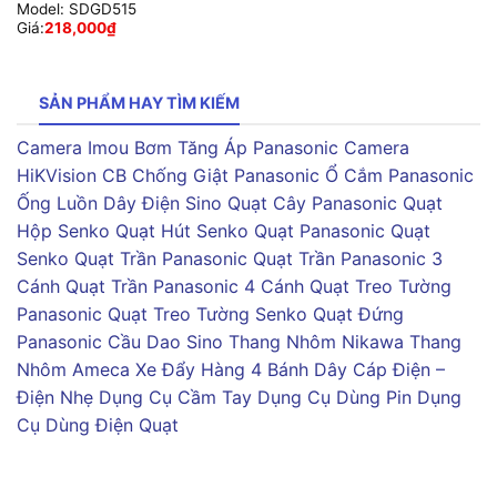
Model:
SDGD515
Giá:
218,000
₫
SẢN PHẨM HAY TÌM KIẾM
Camera Imou
Bơm Tăng Áp Panasonic
Camera
HiKVision
CB Chống Giật Panasonic
Ổ Cắm Panasonic
Ống Luồn Dây Điện Sino
Quạt Cây Panasonic
Quạt
Hộp Senko
Quạt Hút Senko
Quạt Panasonic
Quạt
Senko
Quạt Trần Panasonic
Quạt Trần Panasonic 3
Cánh
Quạt Trần Panasonic 4 Cánh
Quạt Treo Tường
Panasonic
Quạt Treo Tường Senko
Quạt Đứng
Panasonic
Cầu Dao Sino
Thang Nhôm Nikawa
Thang
Nhôm Ameca
Xe Đẩy Hàng 4 Bánh
Dây Cáp Điện –
Điện Nhẹ
Dụng Cụ Cầm Tay
Dụng Cụ Dùng Pin
Dụng
Cụ Dùng Điện
Quạt