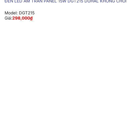
ĐÈN LED ÂM TRẦN PANEL 15W DGT215 DUHAL KHÔNG CHÓI
Model:
DGT215
Giá:
298,000
₫