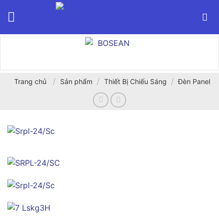
Bỏ
qua
nội
dung
/
/
/
Trang chủ
Sản phẩm
Thiết Bị Chiếu Sáng
Đèn Panel