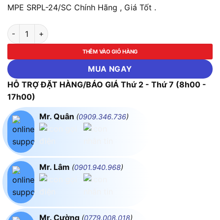
MPE SRPL-24/SC Chính Hãng , Giá Tốt .
LED Panel Ốp Nổi Hình Tròn 24W RGB Điều Khiển Wifi MPE SR
THÊM VÀO GIỎ HÀNG
MUA NGAY
HỖ TRỢ ĐẶT HÀNG/BÁO GIÁ Thứ 2 - Thứ 7 (8h00 -
17h00)
Mr. Quân
(
0909.346.736
)
Mr. Lâm
(
0901.940.968
)
Mr. Cường
(
0779.008.018
)