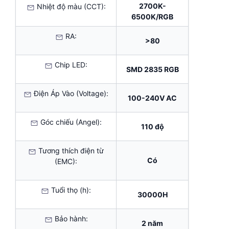
2700K-
Nhiệt độ màu (CCT):
6500K/RGB
RA:
>80
Chip LED:
SMD 2835 RGB
Điện Áp Vào (Voltage):
100-240V AC
Góc chiếu (Angel):
110 độ
Tương thích điện từ
Có
(EMC):
Tuổi thọ (h):
30000H
Bảo hành:
2 năm