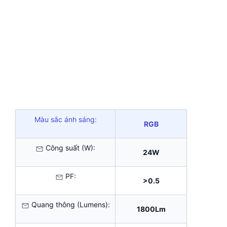
Màu sắc ánh sáng:
RGB
Công suất (W):
24W
PF:
>0.5
Quang thông (Lumens):
1800Lm