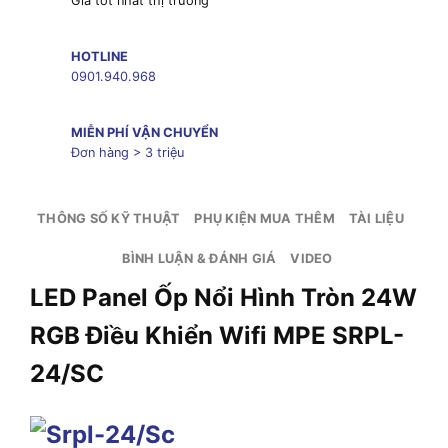
Giá tốt nhất thị trường
HOTLINE
0901.940.968
MIỄN PHÍ VẬN CHUYỂN
Đơn hàng > 3 triệu
THÔNG SỐ KỸ THUẬT
PHỤ KIỆN MUA THÊM
TÀI LIỆU
BÌNH LUẬN & ĐÁNH GIÁ
VIDEO
LED Panel Ốp Nổi Hình Tròn 24W
RGB Điều Khiển Wifi MPE SRPL-
24/SC