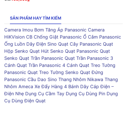
SẢN PHẨM HAY TÌM KIẾM
Camera Imou
Bơm Tăng Áp Panasonic
Camera
HiKVision
CB Chống Giật Panasonic
Ổ Cắm Panasonic
Ống Luồn Dây Điện Sino
Quạt Cây Panasonic
Quạt
Hộp Senko
Quạt Hút Senko
Quạt Panasonic
Quạt
Senko
Quạt Trần Panasonic
Quạt Trần Panasonic 3
Cánh
Quạt Trần Panasonic 4 Cánh
Quạt Treo Tường
Panasonic
Quạt Treo Tường Senko
Quạt Đứng
Panasonic
Cầu Dao Sino
Thang Nhôm Nikawa
Thang
Nhôm Ameca
Xe Đẩy Hàng 4 Bánh
Dây Cáp Điện –
Điện Nhẹ
Dụng Cụ Cầm Tay
Dụng Cụ Dùng Pin
Dụng
Cụ Dùng Điện
Quạt