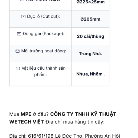
Ø225x25mm
Đục lỗ (Cut out):
Ø205mm
Đóng gói (Package):
20 cái/thùng
Môi trường hoạt động:
Trong Nhà.
Vật liệu cấu thành sản
Nhựa, Nhôm .
phẩm:
Mua
MPE
ở đâu?
CÔNG TY TNHH KỸ THUẬT
WETECH VIỆT
Địa chỉ mua hàng tin cậy:
Địa chỉ: 616/61/198 Lê Đức Thọ, Phường An Hội