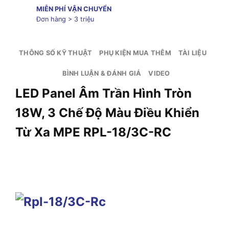
MIỄN PHÍ VẬN CHUYỂN
Đơn hàng > 3 triệu
THÔNG SỐ KỸ THUẬT
PHỤ KIỆN MUA THÊM
TÀI LIỆU
BÌNH LUẬN & ĐÁNH GIÁ
VIDEO
LED Panel Âm Trần Hình Tròn
18W, 3 Chế Độ Màu Điều Khiển
Từ Xa MPE RPL-18/3C-RC