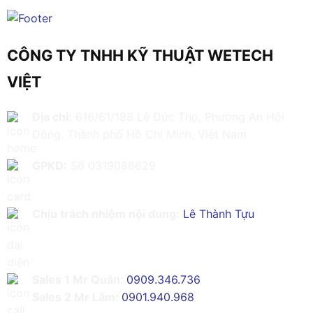
CÔNG TY TNHH KỸ THUẬT WETECH
VIỆT
Địa chỉ:
616/61/198 Lê Đức Thọ, Phường An Hội
Đông, Thành phố Hồ Chí Minh, Việt Nam
GPKD:
Số 0319086629
Chịu trách nhiệm nội dung:
Lê Thành Tựu
Sales 1 Mr Quân:
0909.346.736
Sales 2 Mr Lâm:
0901.940.968