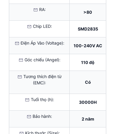
RA:
>80
Chip LED:
SMD2835
Điện Áp Vào (Voltage):
100-240V AC
Góc chiếu (Angel):
110 độ
Tương thích điện từ
Có
(EMC):
Tuổi thọ (h):
30000H
Bảo hành:
2 năm
Kích thước (Size):