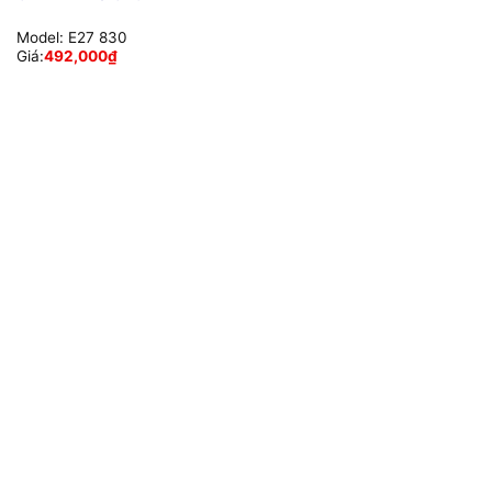
Model:
E27 830
Giá:
492,000
₫