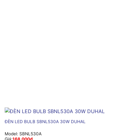
ĐÈN LED BULB SBNL530A 30W DUHAL
Model:
SBNL530A
Giá:
168,000
₫