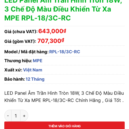
LED Panel Âm Trần Hình Tròn 18W,
3 Chế Độ Màu Điều Khiển Từ Xa
MPE RPL-18/3C-RC
643,000
₫
Giá (chưa VAT):
₫
707,300
Giá (gồm VAT):
Model / Mã đặt hàng:
RPL-18/3C-RC
Thương hiệu:
MPE
Xuất xứ:
Việt Nam
Bảo hành:
12 Tháng
LED Panel Âm Trần Hình Tròn 18W, 3 Chế Độ Màu Điều
Khiển Từ Xa MPE RPL-18/3C-RC Chính Hãng , Giá Tốt .
LED Panel Âm Trần Hình Tròn 18W, 3 Chế Độ Màu Điều Khiển 
THÊM VÀO GIỎ HÀNG