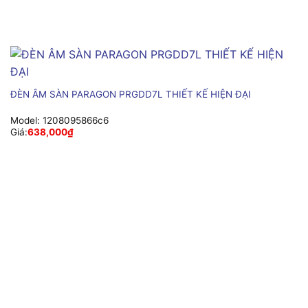
ĐÈN ÂM SÀN PARAGON PRGDD7L THIẾT KẾ HIỆN ĐẠI
Model:
1208095866c6
Giá:
638,000
₫