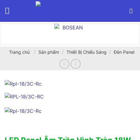
Bỏ
qua
nội
dung
/
/
/
Trang chủ
Sản phẩm
Thiết Bị Chiếu Sáng
Đèn Panel