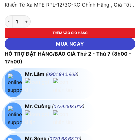
Khiển Từ Xa MPE RPL-12/3C-RC Chính Hãng , Giá Tốt .
LED Panel Âm Trần Hình Tròn 12W, 3 Chế Độ Màu Điều Khiển 
THÊM VÀO GIỎ HÀNG
MUA NGAY
HỖ TRỢ ĐẶT HÀNG/BÁO GIÁ Thứ 2 - Thứ 7 (8h00 -
17h00)
Mr. Lâm
(
0901.940.968
)
Mr. Cường
(
0779.008.018
)
Mr. Song
(
0779.68.68.19
)