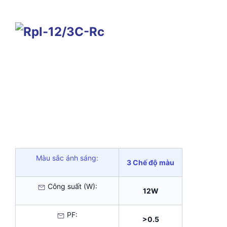
Màu sắc ánh sáng:
3 Chế độ màu
Công suất (W):
12W
PF:
>0.5