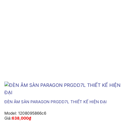
ĐÈN ÂM SÀN PARAGON PRGDD7L THIẾT KẾ HIỆN ĐẠI
Model:
1208095866c6
Giá:
638,000
₫