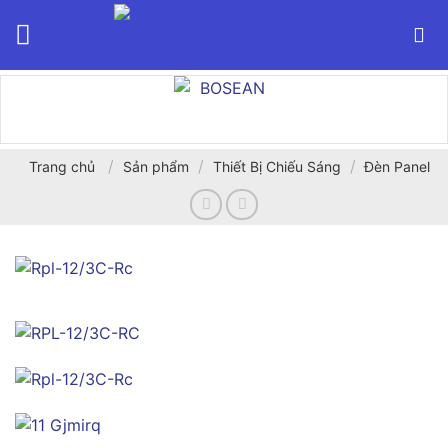
Bỏ
qua
nội
dung
/
/
/
Trang chủ
Sản phẩm
Thiết Bị Chiếu Sáng
Đèn Panel