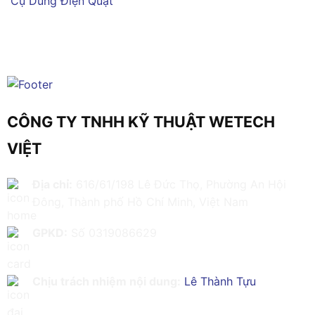
Cụ Dùng Điện
Quạt
CÔNG TY TNHH KỸ THUẬT WETECH
VIỆT
Địa chỉ:
616/61/198 Lê Đức Thọ, Phường An Hội
Đông, Thành phố Hồ Chí Minh, Việt Nam
GPKD:
Số 0319086629
Chịu trách nhiệm nội dung:
Lê Thành Tựu