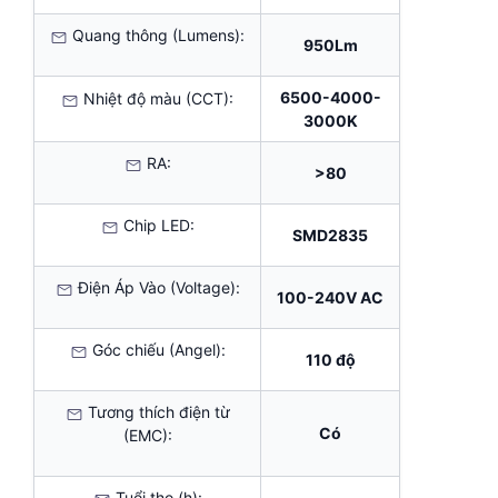
Quang thông (Lumens):
950Lm
6500-4000-
Nhiệt độ màu (CCT):
3000K
RA:
>80
Chip LED:
SMD2835
Điện Áp Vào (Voltage):
100-240V AC
Góc chiếu (Angel):
110 độ
Tương thích điện từ
Có
(EMC):
Tuổi thọ (h):