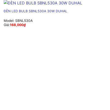
ĐÈN LED BULB SBNL530A 30W DUHAL
Model:
SBNL530A
Giá:
168,000
₫