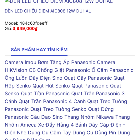
ĐÈN LED CHIẾU ĐIỂM AIC808 12W DUHAL
Model:
484c60fdeeff
Giá:
3,949,000
₫
SẢN PHẨM HAY TÌM KIẾM
Camera Imou
Bơm Tăng Áp Panasonic
Camera
HiKVision
CB Chống Giật Panasonic
Ổ Cắm Panasonic
Ống Luồn Dây Điện Sino
Quạt Cây Panasonic
Quạt
Hộp Senko
Quạt Hút Senko
Quạt Panasonic
Quạt
Senko
Quạt Trần Panasonic
Quạt Trần Panasonic 3
Cánh
Quạt Trần Panasonic 4 Cánh
Quạt Treo Tường
Panasonic
Quạt Treo Tường Senko
Quạt Đứng
Panasonic
Cầu Dao Sino
Thang Nhôm Nikawa
Thang
Nhôm Ameca
Xe Đẩy Hàng 4 Bánh
Dây Cáp Điện –
Điện Nhẹ
Dụng Cụ Cầm Tay
Dụng Cụ Dùng Pin
Dụng