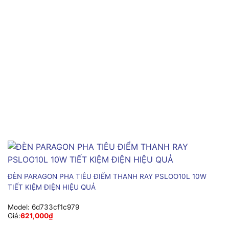
ĐÈN PARAGON PHA TIÊU ĐIỂM THANH RAY PSLOO10L 10W
TIẾT KIỆM ĐIỆN HIỆU QUẢ
Model:
6d733cf1c979
Giá:
621,000
₫