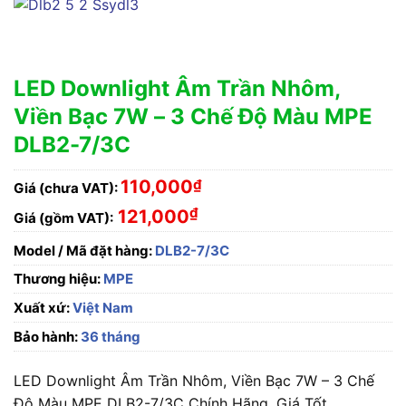
LED Downlight Âm Trần Nhôm,
Viền Bạc 7W – 3 Chế Độ Màu MPE
DLB2-7/3C
110,000
₫
Giá (chưa VAT):
₫
121,000
Giá (gồm VAT):
Model / Mã đặt hàng:
DLB2-7/3C
Thương hiệu:
MPE
Xuất xứ:
Việt Nam
Bảo hành:
36 tháng
LED Downlight Âm Trần Nhôm, Viền Bạc 7W – 3 Chế
Độ Màu MPE DLB2-7/3C Chính Hãng, Giá Tốt.