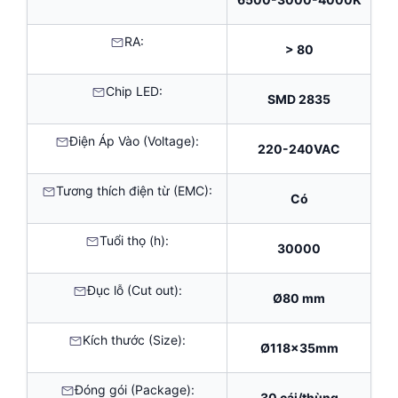
RA:
> 80
Chip LED:
SMD 2835
Điện Áp Vào (Voltage):
220-240VAC
Tương thích điện từ (EMC):
Có
Tuổi thọ (h):
30000
Đục lỗ (Cut out):
Ø80 mm
Kích thước (Size):
Ø118x35mm
Đóng gói (Package):
30 cái/thùng