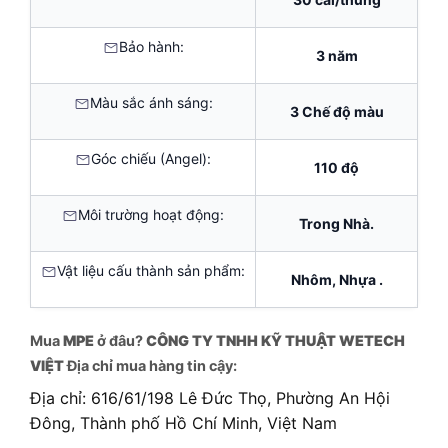
Bảo hành:
3 năm
Màu sắc ánh sáng:
3 Chế độ màu
Góc chiếu (Angel):
110 độ
Môi trường hoạt động:
Trong Nhà.
Vật liệu cấu thành sản phẩm:
Nhôm, Nhựa .
Mua
MPE
ở đâu?
CÔNG TY TNHH KỸ THUẬT WETECH
VIỆT
Địa chỉ mua hàng tin cậy:
Địa chỉ: 616/61/198 Lê Đức Thọ, Phường An Hội
Đông, Thành phố Hồ Chí Minh, Việt Nam