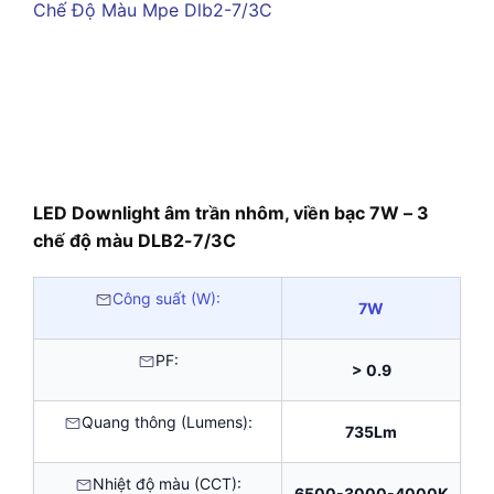
LED Downlight âm trần nhôm, viền bạc 7W – 3
chế độ màu DLB2-7/3C
Công suất (W):
7W
PF:
> 0.9
Quang thông (Lumens):
735Lm
Nhiệt độ màu (CCT):
6500-3000-4000K