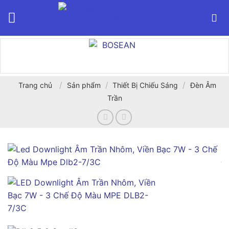
Bỏ
qua
nội
dung
/
/
/
Trang chủ
Sản phẩm
Thiết Bị Chiếu Sáng
Đèn Âm
Trần