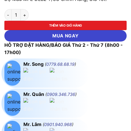
LED Downlight Âm Trần Nhôm, Viền Bạc 7W - 3 Chế Độ Màu M
THÊM VÀO GIỎ HÀNG
MUA NGAY
HỖ TRỢ ĐẶT HÀNG/BÁO GIÁ Thứ 2 - Thứ 7 (8h00 -
17h00)
Mr. Song
(
0779.68.68.19
)
Mr. Quân
(
0909.346.736
)
Mr. Lâm
(
0901.940.968
)