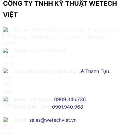
CÔNG TY TNHH KỸ THUẬT WETECH
VIỆT
Địa chỉ:
616/61/198 Lê Đức Thọ, Phường An Hội
Đông, Thành phố Hồ Chí Minh, Việt Nam
GPKD:
Số 0319086629
Chịu trách nhiệm nội dung:
Lê Thành Tựu
Sales 1 Mr Quân:
0909.346.736
Sales 2 Mr Lâm:
0901.940.968
Email:
sales@wetechviet.vn