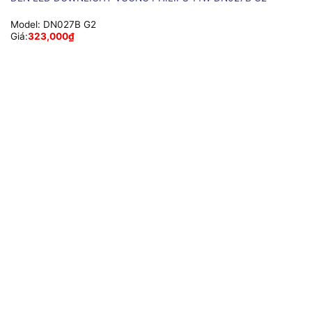
Model:
DN027B G2
Giá:
323,000
₫