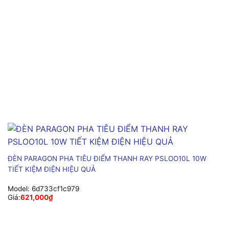
ĐÈN PARAGON PHA TIÊU ĐIỂM THANH RAY PSLOO10L 10W
TIẾT KIỆM ĐIỆN HIỆU QUẢ
Model:
6d733cf1c979
Giá:
621,000
₫