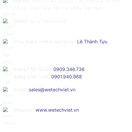
Địa chỉ:
616/61/198 Lê Đức Thọ, Phường An Hội
Đông, Thành phố Hồ Chí Minh, Việt Nam
GPKD:
Số 0319086629
Chịu trách nhiệm nội dung:
Lê Thành Tựu
Sales 1 Mr Quân:
0909.346.736
Sales 2 Mr Lâm:
0901.940.968
Email:
sales@wetechviet.vn
Website:
www.wetechviet.vn