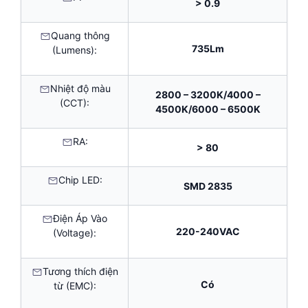
> 0.9
Quang thông
735Lm
(Lumens):
Nhiệt độ màu
2800 – 3200K/4000 –
(CCT):
4500K/6000 – 6500K
RA:
> 80
Chip LED:
SMD 2835
Điện Áp Vào
220-240VAC
(Voltage):
Tương thích điện
Có
từ (EMC):