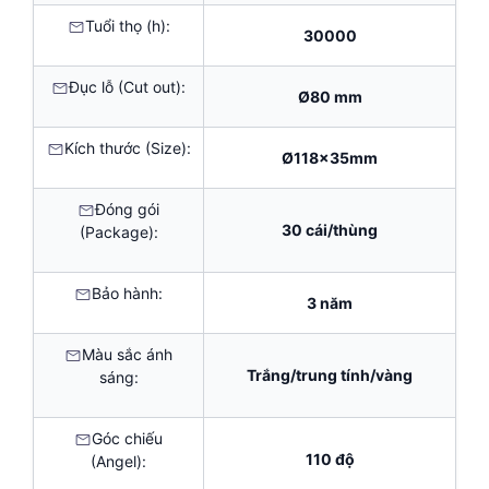
Tuổi thọ (h):
30000
Đục lỗ (Cut out):
Ø80 mm
Kích thước (Size):
Ø118x35mm
Đóng gói
30 cái/thùng
(Package):
Bảo hành:
3 năm
Màu sắc ánh
Trắng/trung tính/vàng
sáng:
Góc chiếu
110 độ
(Angel):