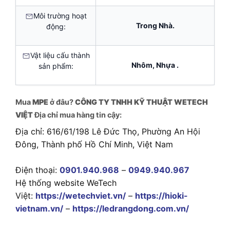
Môi trường hoạt
Trong Nhà.
động:
Vật liệu cấu thành
Nhôm, Nhựa .
sản phẩm:
Mua
MPE
ở đâu?
CÔNG TY TNHH KỸ THUẬT WETECH
VIỆT
Địa chỉ mua hàng tin cậy:
Địa chỉ: 616/61/198 Lê Đức Thọ, Phường An Hội
Đông, Thành phố Hồ Chí Minh, Việt Nam
Điện thoại:
0901.940.968
–
0949.940.967
Hệ thống website WeTech
Việt:
https://wetechviet.vn/
–
https://hioki-
vietnam.vn/
–
https://ledrangdong.com.vn/