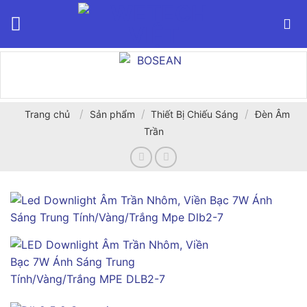
Bỏ
qua
nội
dung
/
/
/
Trang chủ
Sản phẩm
Thiết Bị Chiếu Sáng
Đèn Âm
Trần