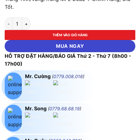
Tốt.
LED Downlight Âm Trần Nhôm, Viền Bạc 7W Ánh Sáng Trung 
THÊM VÀO GIỎ HÀNG
MUA NGAY
HỖ TRỢ ĐẶT HÀNG/BÁO GIÁ Thứ 2 - Thứ 7 (8h00 -
17h00)
Mr. Cường
(
0779.008.018
)
Mr. Song
(
0779.68.68.19
)