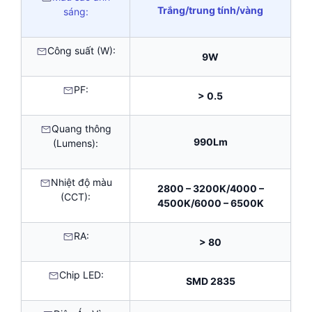
Trắng/trung tính/vàng
sáng:
Công suất (W):
9W
PF:
> 0.5
Quang thông
990Lm
(Lumens):
Nhiệt độ màu
2800 – 3200K/4000 –
(CCT):
4500K/6000 – 6500K
RA:
> 80
Chip LED:
SMD 2835