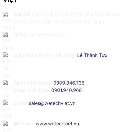
Địa chỉ:
616/61/198 Lê Đức Thọ, Phường An Hội
Đông, Thành phố Hồ Chí Minh, Việt Nam
GPKD:
Số 0319086629
Chịu trách nhiệm nội dung:
Lê Thành Tựu
Sales 1 Mr Quân:
0909.346.736
Sales 2 Mr Lâm:
0901.940.968
Email:
sales@wetechviet.vn
Website:
www.wetechviet.vn