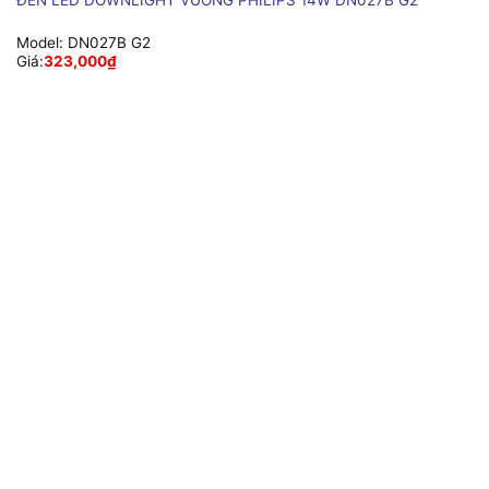
ĐÈN LED DOWNLIGHT VUÔNG PHILIPS 14W DN027B G2
Model:
DN027B G2
Giá:
323,000
₫