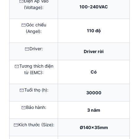
Điện Áp Vào
100-240VAC
(Voltage):
Góc chiếu
110 độ
(Angel):
Driver:
Driver rời
Tương thích điện
Có
từ (EMC):
Tuổi thọ (h):
30000
Bảo hành:
3 năm
Kích thước (Size):
Ø140x35mm