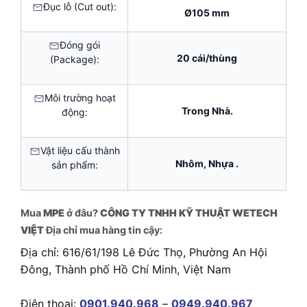
Đục lỗ (Cut out):
Ø105 mm
Đóng gói
20 cái/thùng
(Package):
Môi trường hoạt
Trong Nhà.
động:
Vật liệu cấu thành
Nhôm, Nhựa .
sản phẩm:
Mua
MPE
ở đâu?
CÔNG TY TNHH KỸ THUẬT WETECH
VIỆT
Địa chỉ mua hàng tin cậy:
Địa chỉ: 616/61/198 Lê Đức Thọ, Phường An Hội
Đông, Thành phố Hồ Chí Minh, Việt Nam
Điện thoại:
0901.940.968
–
0949.940.967