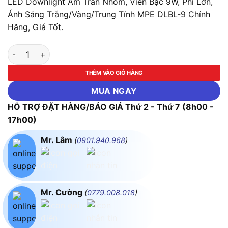
LED Downlight Âm Trần Nhôm, Viền Bạc 9W, Phi Lớn,
Ánh Sáng Trắng/Vàng/Trung Tính MPE DLBL-9 Chính
Hãng, Giá Tốt.
LED Downlight Âm Trần Nhôm, Viền Bạc 9W, Phi Lớn, Ánh Sán
THÊM VÀO GIỎ HÀNG
MUA NGAY
HỖ TRỢ ĐẶT HÀNG/BÁO GIÁ Thứ 2 - Thứ 7 (8h00 -
17h00)
Mr. Lâm
(
0901.940.968
)
Mr. Cường
(
0779.008.018
)