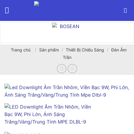
Bỏ
qua
nội
dung
/
/
/
Trang chủ
Sản phẩm
Thiết Bị Chiếu Sáng
Đèn Âm
Trần