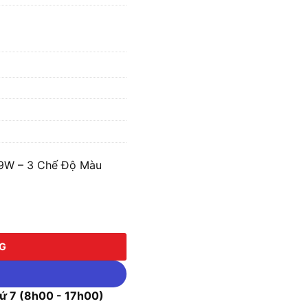
 9W – 3 Chế Độ Màu
- 3 Chế Độ Màu MPE DLB-9/3C số lượng
NG
 7 (8h00 - 17h00)