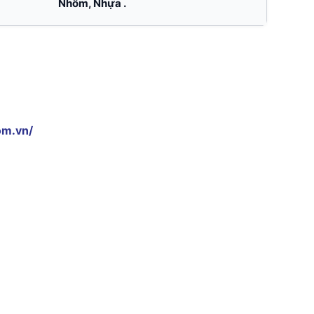
Nhôm, Nhựa .
om.vn/