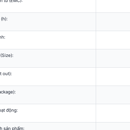
n từ (EMC):
(h):
nh:
(Size):
 out):
ackage):
oạt động:
nh sản phẩm: