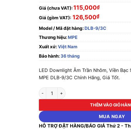
115,000
₫
Giá (chưa VAT):
₫
126,500
Giá (gồm VAT):
Model / Mã đặt hàng:
DLB-9/3C
Thương hiệu:
MPE
Xuất xứ:
Việt Nam
Bảo hành:
36 tháng
LED Downlight Âm Trần Nhôm, Viền Bạc
MPE DLB-9/3C Chính Hãng, Giá Tốt.
LED Downlight Âm Trần Nhôm, Viền Bạc 9W 
THÊM VÀO GIỎ HÀ
MUA NGAY
HỖ TRỢ ĐẶT HÀNG/BÁO GIÁ Thứ 2 - Thứ