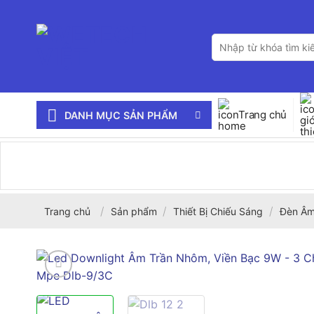
Bỏ
qua
Tìm
nội
kiếm:
dung
Trang chủ
DANH MỤC SẢN PHẨM
/
/
/
Trang chủ
Sản phẩm
Thiết Bị Chiếu Sáng
Đèn Âm