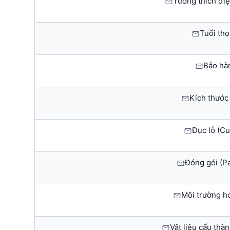
Tương thích điệ
Tuổi thọ 
Bảo hà
Kích thước 
Đục lỗ (Cut
Đóng gói (P
Môi trường h
Vật liệu cấu thà