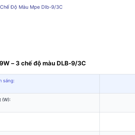
 9W – 3 chế độ màu DLB-9/3C
h sáng:
 (W):