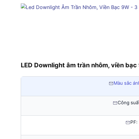
LED Downlight âm trần nhôm, viền bạc
Màu sắc án
Công suất
PF: