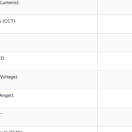
(Lumens):
u (CCT):
ED:
Voltage):
Angel):
r: