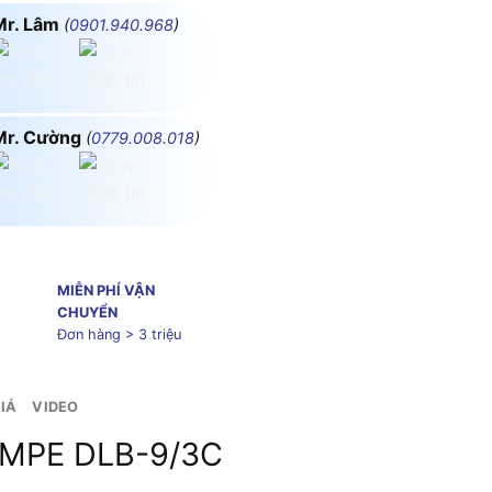
Mr. Lâm
(
0901.940.968
)
Mr. Cường
(
0779.008.018
)
MIỄN PHÍ VẬN
CHUYỂN
Đơn hàng > 3 triệu
IÁ
VIDEO
u MPE DLB-9/3C