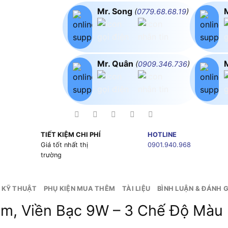
Mr. Song
(
0779.68.68.19
)
Mr. Quân
(
0909.346.736
)
TIẾT KIỆM CHI PHÍ
HOTLINE
g
Giá tốt nhất thị
0901.940.968
trường
 KỸ THUẬT
PHỤ KIỆN MUA THÊM
TÀI LIỆU
BÌNH LUẬN & ĐÁNH G
ôm, Viền Bạc 9W – 3 Chế Độ Mà