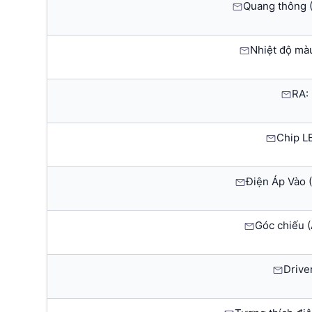
Quang thông 
Nhiệt độ mà
RA:
Chip L
Điện Áp Vào (
Góc chiếu (
Drive