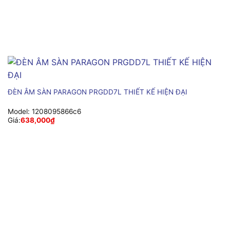
ĐÈN ÂM SÀN PARAGON PRGDD7L THIẾT KẾ HIỆN ĐẠI
Model:
1208095866c6
Giá:
638,000
₫