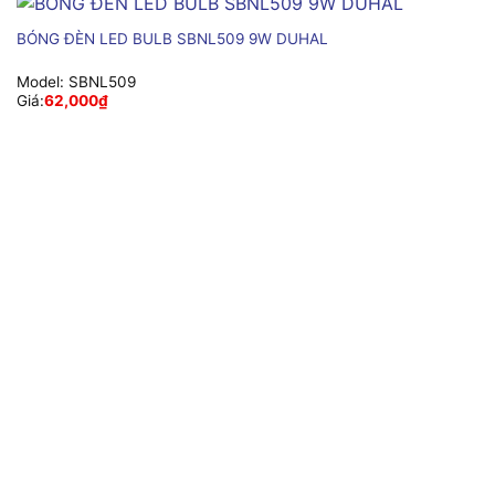
BÓNG ĐÈN LED BULB SBNL509 9W DUHAL
Model:
SBNL509
Giá:
62,000
₫