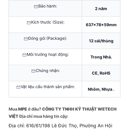
Bảo hành:
2 năm
Kích thước (Size):
637x78x59mm
Đóng gói (Package):
12 cái/thùng
Môi trường hoạt động:
Trong Nhà.
Chứng nhận:
CE, RoHS
Vật liệu cấu thành sản phẩm:
Nhôm, Nhựa .
Mua
MPE
ở đâu?
CÔNG TY TNHH KỸ THUẬT WETECH
VIỆT
Địa chỉ mua hàng tin cậy:
Địa chỉ: 616/61/198 Lê Đức Thọ, Phường An Hội