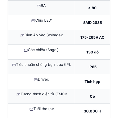
RA:
> 80
Chip LED:
SMD 2835
Điện Áp Vào (Voltage):
175-265V AC
Góc chiếu (Angel):
130 độ
Tiêu chuẩn chống bụi nước (IP):
IP65
Driver:
Tích hợp
Tương thích điện từ (EMC):
Có
Tuổi thọ (h):
30.000 H