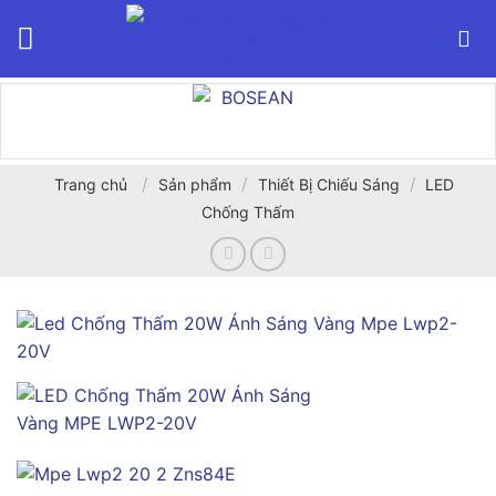
Bỏ
qua
nội
dung
/
/
/
Trang chủ
Sản phẩm
Thiết Bị Chiếu Sáng
LED
Chống Thấm