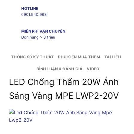
HOTLINE
0901.940.968
MIỄN PHÍ VẬN CHUYỂN
Đơn hàng > 3 triệu
THÔNG SỐ KỸ THUẬT
PHỤ KIỆN MUA THÊM
TÀI LIỆU
BÌNH LUẬN & ĐÁNH GIÁ
VIDEO
LED Chống Thấm 20W Ánh
Sáng Vàng MPE LWP2-20V