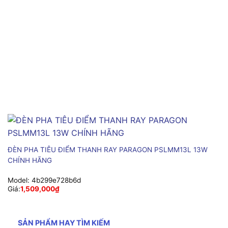
ĐÈN PHA TIÊU ĐIỂM THANH RAY PARAGON PSLMM13L 13W
CHÍNH HÃNG
Model:
4b299e728b6d
Giá:
1,509,000
₫
SẢN PHẨM HAY TÌM KIẾM