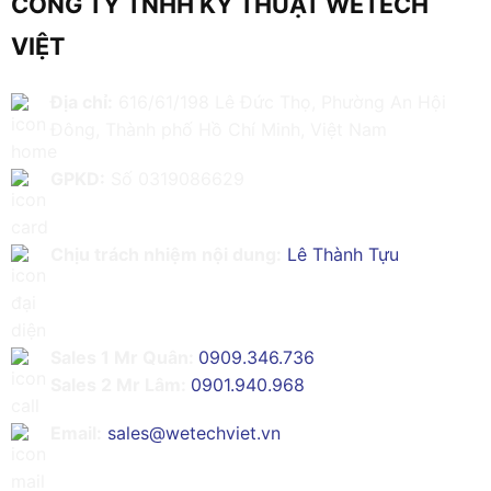
CÔNG TY TNHH KỸ THUẬT WETECH
VIỆT
Địa chỉ:
616/61/198 Lê Đức Thọ, Phường An Hội
Đông, Thành phố Hồ Chí Minh, Việt Nam
GPKD:
Số 0319086629
Chịu trách nhiệm nội dung:
Lê Thành Tựu
Sales 1 Mr Quân:
0909.346.736
Sales 2 Mr Lâm:
0901.940.968
Email:
sales@wetechviet.vn