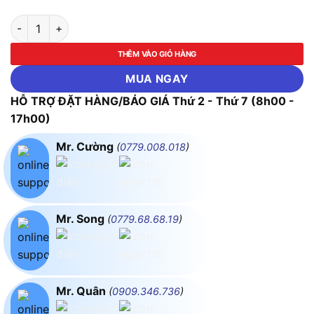
LED Chống Thấm 20W Ánh Sáng Vàng MPE LWP2-20V số lượ
THÊM VÀO GIỎ HÀNG
MUA NGAY
HỖ TRỢ ĐẶT HÀNG/BÁO GIÁ Thứ 2 - Thứ 7 (8h00 -
17h00)
Mr. Cường
(
0779.008.018
)
Mr. Song
(
0779.68.68.19
)
Mr. Quân
(
0909.346.736
)